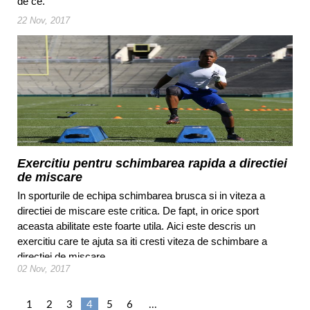
de ce.
22 Nov, 2017
Exercitiu pentru schimbarea rapida a directiei
de miscare
In sporturile de echipa schimbarea brusca si in viteza a
directiei de miscare este critica. De fapt, in orice sport
aceasta abilitate este foarte utila. Aici este descris un
exercitiu care te ajuta sa iti cresti viteza de schimbare a
directiei de miscare.
02 Nov, 2017
1
2
3
4
5
6
...