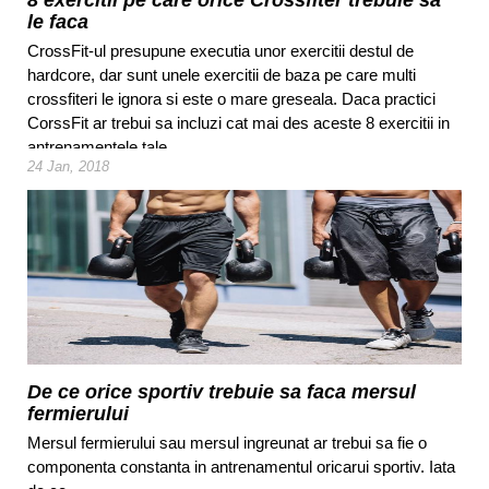
8 exercitii pe care orice Crossfiter trebuie sa
le faca
CrossFit-ul presupune executia unor exercitii destul de
hardcore, dar sunt unele exercitii de baza pe care multi
crossfiteri le ignora si este o mare greseala. Daca practici
CorssFit ar trebui sa incluzi cat mai des aceste 8 exercitii in
antrenamentele tale.
24 Jan, 2018
De ce orice sportiv trebuie sa faca mersul
fermierului
Mersul fermierului sau mersul ingreunat ar trebui sa fie o
componenta constanta in antrenamentul oricarui sportiv. Iata