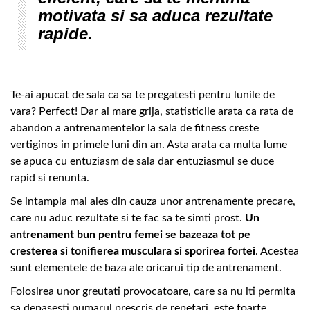
motivata si sa aduca rezultate
rapide.
Te-ai apucat de sala ca sa te pregatesti pentru lunile de
vara? Perfect! Dar ai mare grija, statisticile arata ca rata de
abandon a antrenamentelor la sala de fitness creste
vertiginos in primele luni din an. Asta arata ca multa lume
se apuca cu entuziasm de sala dar entuziasmul se duce
rapid si renunta.
Se intampla mai ales din cauza unor antrenamente precare,
care nu aduc rezultate si te fac sa te simti prost.
Un
antrenament bun pentru femei se bazeaza tot pe
cresterea si tonifierea musculara si sporirea fortei
. Acestea
sunt elementele de baza ale oricarui tip de antrenament.
Folosirea unor greutati provocatoare, care sa nu iti permita
sa depasesti numarul prescris de repetari, este foarte