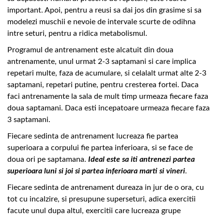
important. Apoi, pentru a reusi sa dai jos din grasime si sa
modelezi muschii e nevoie de intervale scurte de odihna
intre seturi, pentru a ridica metabolismul.
Programul de antrenament este alcatuit din doua
antrenamente, unul urmat 2-3 saptamani si care implica
repetari multe, faza de acumulare, si celalalt urmat alte 2-3
saptamani, repetari putine, pentru cresterea fortei. Daca
faci antrenamente la sala de mult timp urmeaza fiecare faza
doua saptamani. Daca esti incepatoare urmeaza fiecare faza
3 saptamani.
Fiecare sedinta de antrenament lucreaza fie partea
superioara a corpului fie partea inferioara, si se face de
doua ori pe saptamana.
Ideal este sa iti antrenezi partea
superioara luni si joi si partea inferioara marti si vineri
.
Fiecare sedinta de antrenament dureaza in jur de o ora, cu
tot cu incalzire, si presupune superseturi, adica exercitii
facute unul dupa altul, exercitii care lucreaza grupe