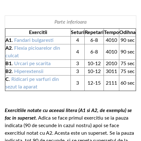
Parte inferioara
Exercitii
Seturi
Repetari
Tempo
Odihna
A1
.
Fandari bulgaresti
4
6-8
4010
90 sec
A2
.
Flexia picioarelor din
4
6-8
4010
90 sec
culcat
B1
.
Urcari pe scarita
3
10-12
2010
75 sec
B2
.
Hiperextensii
3
10-12
3011
75 sec
C
.
Ridicari pe varfuri din
3
12-15
2111
60 sec
sezut la aparat
Exercitiile notate cu aceeasi litera (A1 si A2, de exemplu) se
fac in superset
. Adica se face primul exercitiu se ia pauza
indicata (90 de secunde in cazul nostru) apoi se face
exercitiul notat cu A2. Acesta este un superset. Se ia pauza
indicata, tot 90 de secunde, si se repeta supersetul de la