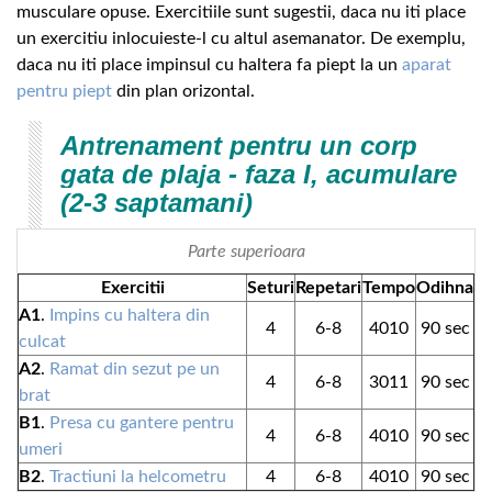
musculare opuse. Exercitiile sunt sugestii, daca nu iti place
un exercitiu inlocuieste-l cu altul asemanator. De exemplu,
daca nu iti place impinsul cu haltera fa piept la un
aparat
pentru piept
din plan orizontal.
Antrenament pentru un corp
gata de plaja - faza I, acumulare
(2-3 saptamani)
Parte superioara
Exercitii
Seturi
Repetari
Tempo
Odihna
A1
.
Impins cu haltera din
4
6-8
4010
90 sec
culcat
A2
.
Ramat din sezut pe un
4
6-8
3011
90 sec
brat
B1
.
Presa cu gantere pentru
4
6-8
4010
90 sec
umeri
B2
.
Tractiuni la helcometru
4
6-8
4010
90 sec