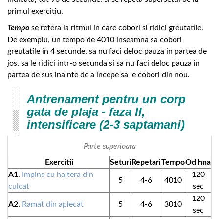
primul exercitiu.
Tempo
se refera la ritmul in care cobori si ridici greutatile.
De exemplu, un tempo de 4010 inseamna sa cobori
greutatile in 4 secunde, sa nu faci deloc pauza in partea de
jos, sa le ridici intr-o secunda si sa nu faci deloc pauza in
partea de sus inainte de a incepe sa le cobori din nou.
Antrenament pentru un corp
gata de plaja - faza II,
intensificare (2-3 saptamani)
Parte superioara
Exercitii
Seturi
Repetari
Tempo
Odihna
A1
.
Impins cu haltera din
120
5
4-6
4010
culcat
sec
120
A2
.
Ramat din aplecat
5
4-6
3010
sec