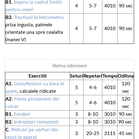
B1
.
Impins la cadrul Smith
4
5-7
4010
90 sec
pentru umeri
B2
.
Tractiuni la helcometru
priza ingusta, palmele
4
5-7
4010
90 sec
orientate una spre cealalta
(maner V)
Partea inferioara
Exercitii
Seturi
Repetari
Tempo
Odihna
A1
.
Genuflexiuni cu bara in
120
5
4-6
4010
spate
, calcaiele ridicate
sec
A2
.
Flexia picioarelor din
120
5
4-6
4010
culcat
sec
B1
.
Fandari
3
8-10
3010
90 sec
B2
.
Indreptari romanesti
3
8-10
3010
90 sec
C
.
Ridicari pe varfuri din
3
20-25
2111
45 sec
sezut la aparat