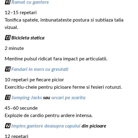
3️⃣
Ramat cu gantere
12–15 repetari
Tonifica spatele, imbunatateste postura si subtiaza talia
vizual.
4️⃣ Bicicleta statica
2 minute
Mentine pulsul ridicat fara impact pe articulatii.
5️⃣
Fandari in mers cu greutati
10 repetari pe fiecare picior
Exercitiu-cheie pentru picioare ferme si fesieri rotunzi.
6️⃣
Jumping Jacks
sau
urcari pe scarita
45–60 secunde
Explozie de cardio pentru ardere intensa.
7️⃣
Impins gantere deasupra capului
din picioare
12 repetari