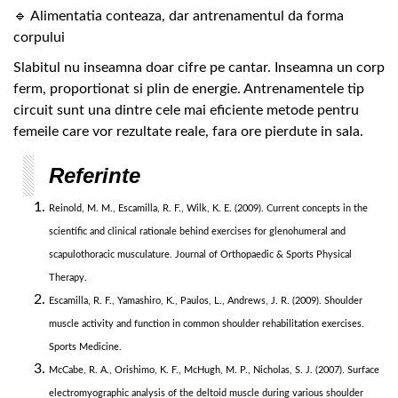
🔹 Alimentatia conteaza, dar antrenamentul da forma
corpului
Slabitul nu inseamna doar cifre pe cantar. Inseamna un corp
ferm, proportionat si plin de energie. Antrenamentele tip
circuit sunt una dintre cele mai eficiente metode pentru
femeile care vor rezultate reale, fara ore pierdute in sala.
Referinte
Reinold, M. M., Escamilla, R. F., Wilk, K. E. (2009). Current concepts in the
scientific and clinical rationale behind exercises for glenohumeral and
scapulothoracic musculature. Journal of Orthopaedic & Sports Physical
Therapy.
Escamilla, R. F., Yamashiro, K., Paulos, L., Andrews, J. R. (2009). Shoulder
muscle activity and function in common shoulder rehabilitation exercises.
Sports Medicine.
McCabe, R. A., Orishimo, K. F., McHugh, M. P., Nicholas, S. J. (2007). Surface
electromyographic analysis of the deltoid muscle during various shoulder