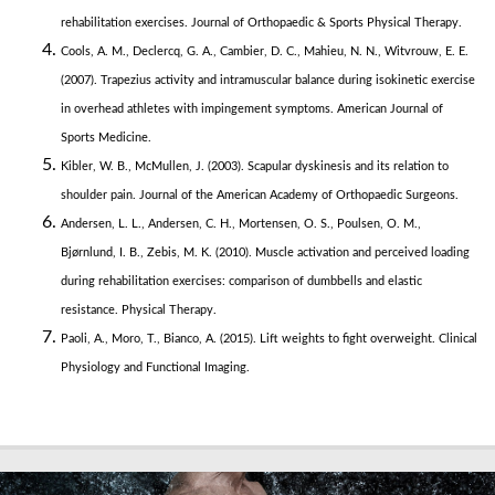
rehabilitation exercises. Journal of Orthopaedic & Sports Physical Therapy.
Cools, A. M., Declercq, G. A., Cambier, D. C., Mahieu, N. N., Witvrouw, E. E.
(2007). Trapezius activity and intramuscular balance during isokinetic exercise
in overhead athletes with impingement symptoms. American Journal of
Sports Medicine.
Kibler, W. B., McMullen, J. (2003). Scapular dyskinesis and its relation to
shoulder pain. Journal of the American Academy of Orthopaedic Surgeons.
Andersen, L. L., Andersen, C. H., Mortensen, O. S., Poulsen, O. M.,
Bjørnlund, I. B., Zebis, M. K. (2010). Muscle activation and perceived loading
during rehabilitation exercises: comparison of dumbbells and elastic
resistance. Physical Therapy.
Paoli, A., Moro, T., Bianco, A. (2015). Lift weights to fight overweight. Clinical
Physiology and Functional Imaging.