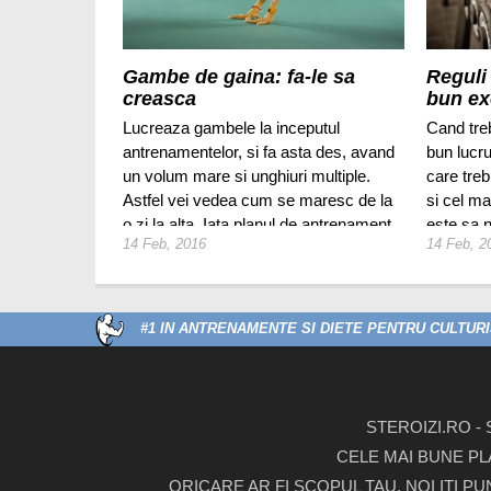
Gambe de gaina: fa-le sa
Reguli
creasca
bun ex
Lucreaza gambele la inceputul
Cand treb
antrenamentelor, si fa asta des, avand
bun lucru
un volum mare si unghiuri multiple.
care treb
Astfel vei vedea cum se maresc de la
si cel ma
o zi la alta. Iata planul de antrenament
este sa 
14 Feb, 2016
14 Feb, 2
pentru cei cu gambe subdezvoltate
Roosevel
(sau de gaina!)
#1 IN ANTRENAMENTE SI DIETE PENTRU CULTURIS
STEROIZI.RO -
CELE MAI BUNE PL
ORICARE AR FI SCOPUL TAU, NOI ITI P