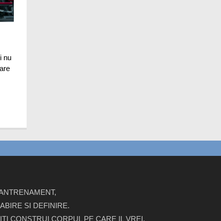
i nu
 are
E ANTRENAMENT,
BIRE SI DEFINIRE.
ITI CONSTRUI CORPUL PE CARE IL VREI.