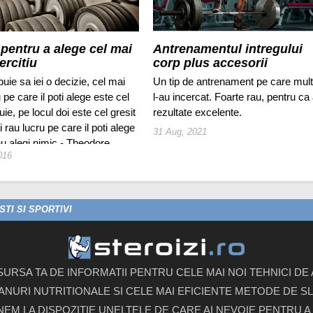
 pentru a alege cel mai
Antrenamentul intregului
ercitiu
corp plus accesorii
uie sa iei o decizie, cel mai
Un tip de antrenament pe care mult
 pe care il poti alege este cel
l-au incercat. Foarte rau, pentru ca
uie, pe locul doi este cel gresit
rezultate excelente.
i rau lucru pe care il poti alege
31 Aug, 2021
nu alegi nimic - Theodore
016
t.
TI SI SPORTIVI
 SURSA TA DE INFORMATII PENTRU CELE MAI NOI TEHNICI D
ANURI NUTRITIONALE SI CELE MAI EFICIENTE METODE DE SLA
UNEM LA DISPOZITIE UNELTELE DE CARE AI NEVOIE PENTRU A 