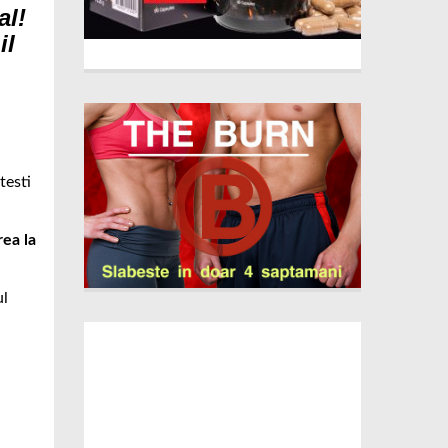
al!
il
testi
rea la
ul