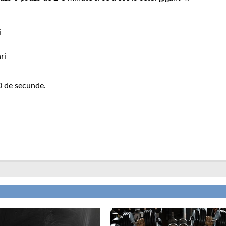
i
ri
0 de secunde.