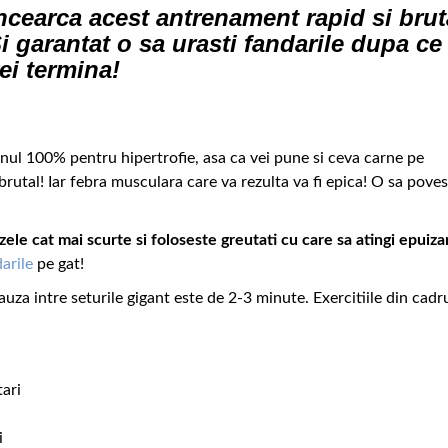
ncearca acest antrenament rapid si brut
i garantat o sa urasti fandarile dupa ce 
ei termina!
unul 100% pentru hipertrofie, asa ca vei pune si ceva carne pe
brutal! Iar febra musculara care va rezulta va fi epica! O sa poves
ele cat mai scurte si foloseste greutati cu care sa atingi epuiza
arile
pe gat!
uza intre seturile gigant este de 2-3 minute. Exercitiile din cadr
ari
i