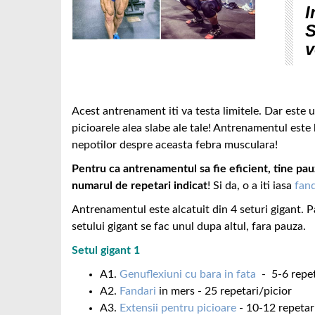
I
S
v
Acest antrenament iti va testa limitele. Dar este 
picioarele alea slabe ale tale! Antrenamentul este 
nepotilor despre aceasta febra musculara!
Pentru ca antrenamentul sa fie eficient, tine pauz
numarul de repetari indicat
! Si da, o a iti iasa
fand
Antrenamentul este alcatuit din 4 seturi gigant. Pa
setului gigant se fac unul dupa altul, fara pauza.
Setul gigant 1
A1.
Genuflexiuni cu bara in fata
- 5-6 repet
A2.
Fandari
in mers - 25 repetari/picior
A3.
Extensii pentru picioare
- 10-12 repetar