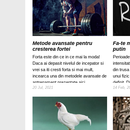
Metode avansate pentru
Fa-te 
cresterea fortei
putin
Forta este din ce in ce mai la moda!
Perioadel
Daca ai depasit nivelul de incepator si
intensita
vrei sa iti cresti forta si mai mult,
din trusa
incearca una din metodele avansate de
unui fizi
antrenament prezentate aici.
definit. 
20 Jul, 2021
14 Feb, 2
perioade
vederea 