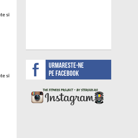
te si
Urmareste-ne
pe facebook
te si