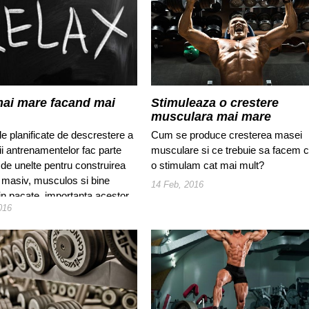
mai mare facand mai
Stimuleaza o crestere
musculara mai mare
e planificate de descrestere a
Cum se produce cresterea masei
tii antrenamentelor fac parte
musculare si ce trebuie sa facem 
 de unelte pentru construirea
o stimulam cat mai mult?
c masiv, musculos si bine
14 Feb, 2016
Din pacate, importanta acestor
016
 de descarcare este trecuta cu
de prea multi.