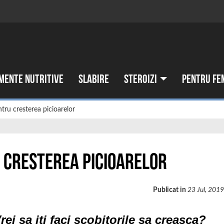
mente nutritive
Slabire
Steroizi
Pentru fe
tru cresterea picioarelor
 cresterea picioarelor
Publicat in
23 Jul, 201
rei sa iti faci scobitorile sa creasca?