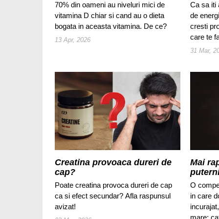
70% din oameni au niveluri mici de
Ca sa iti
vitamina D chiar si cand au o dieta
de energi
bogata in aceasta vitamina. De ce?
cresti pr
care te f
13 Apr, 2026
31 Mar, 2
Creatina provoaca dureri de
Mai ra
cap?
putern
Poate creatina provoca dureri de cap
O compe
ca si efect secundar? Afla raspunsul
in care d
avizat!
incurajat,
mare: ca