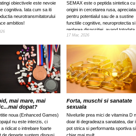
mintale
 atingi obiectivele este nevoie
SEMAX este o peptida sintetica cu
e cognitiva. Iata cum sa iti
origini in cercetarea rusa, apreciata
oductia neurotransmitatorului
pentru potentialul sau de a sustine
ace ambitios!
functiile cognitive, neuroprotectia si
reglarea dispozitiei, avand totodata
026
17 Mar, 2026
implicatii indirecte asupra performa
fizice si a optimizarii generale a
capacitatii mintale si corporale.
pid, mai mare, mai
Forta, muschi si sanatate
ic...mai dopat?
sexuala
titie noua (Enhanced Games)
Nivelurile prea mici de vitamina D 
opajul nu este interzis, ci
doar iti degradeaza sanatatea, dar it
 a ridicat o intrebare foarte
pot strica si performanta sportiva si
t de departe suntem dispusi
chiar mai mult.