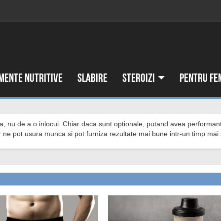
mente nutritive
Slabire
Steroizi
Pentru fe
lor ne pot usura munca si pot furniza rezultate mai bune intr-un timp mai 