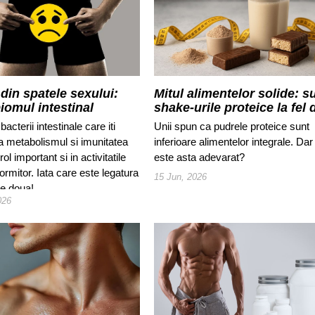
 din spatele sexului:
Mitul alimentelor solide: s
iomul intestinal
shake-urile proteice la fel 
bune?
bacterii intestinale care iti
Unii spun ca pudrele proteice sunt
a metabolismul si imunitatea
inferioare alimentelor integrale. Dar
ol important si in activitatile
este asta adevarat?
dormitor. Iata care este legatura
15 Jun, 2026
le doua!
026