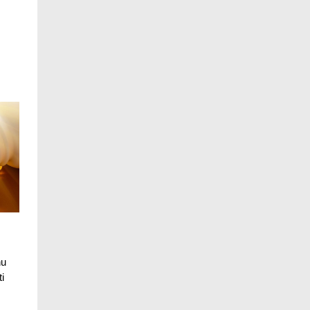
ntei
nu
i