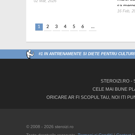
02 Mar, 2026
sa merge
16 Feb, 2
umane?
1
2
3
4
5
6
...
#1 IN ANTRENAMENTE SI DIETE PENTRU CULTURIS
STEROIZI.RO -
CELE MAI BUNE PL
ORICARE AR FI SCOPUL TAU, NOI ITI P
© 2008 - 2026 steroizi.ro
Toate drepturile rezervate.
Termeni si Conditii
|
Contact
|