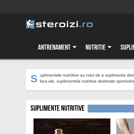
Antrenament
Nutritie
Supli
Suplimentele nutrtitive au rolul de a suplimenta dieta, nu de a o inlocui. Chiar daca sunt optionale, putand avea performante si
fara ele, suplimentele nutritive destinate sportivi
Suplimente nutritive