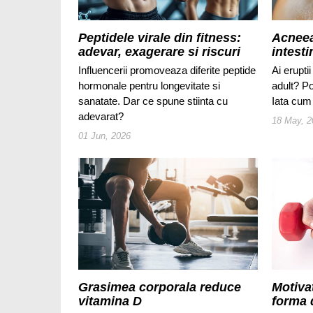
Peptidele virale din fitness:
Acneea
adevar, exagerare si riscuri
intesti
Influencerii promoveaza diferite peptide
Ai erupti
hormonale pentru longevitate si
adult? Po
sanatate. Dar ce spune stiinta cu
Iata cum 
adevarat?
18 May, 2
01 Jun, 2026
Grasimea corporala reduce
Motiva
vitamina D
forma 