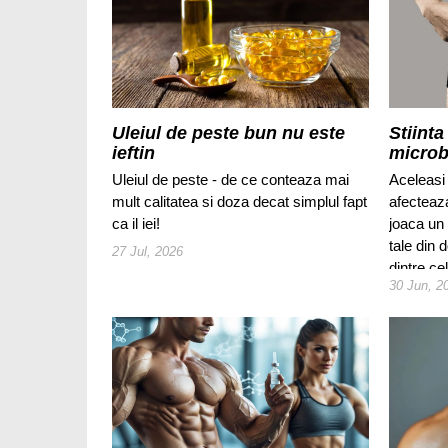
Uleiul de peste bun nu este
Stiinta
ieftin
microb
Uleiul de peste - de ce conteaza mai
Aceleasi 
mult calitatea si doza decat simplul fapt
afecteaz
ca il iei!
joaca un r
tale din 
27 Jul, 2026
dintre ce
30 Jun, 2