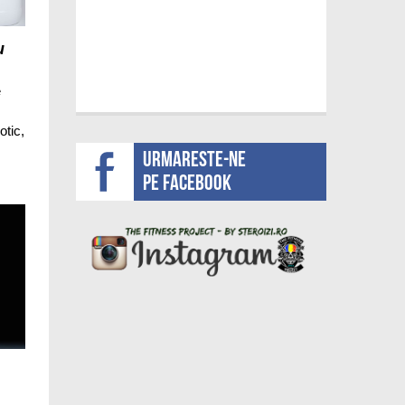
u
e
tic,
Urmareste-ne
pe facebook