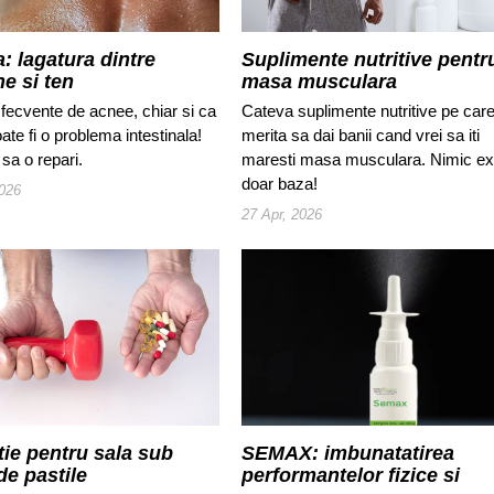
: lagatura dintre
Suplimente nutritive pentr
ne si ten
masa musculara
i fecvente de acnee, chiar si ca
Cateva suplimente nutritive pe car
ate fi o problema intestinala!
merita sa dai banii cand vrei sa iti
sa o repari.
maresti masa musculara. Nimic exo
doar baza!
026
27 Apr, 2026
tie pentru sala sub
SEMAX: imbunatatirea
de pastile
performantelor fizice si