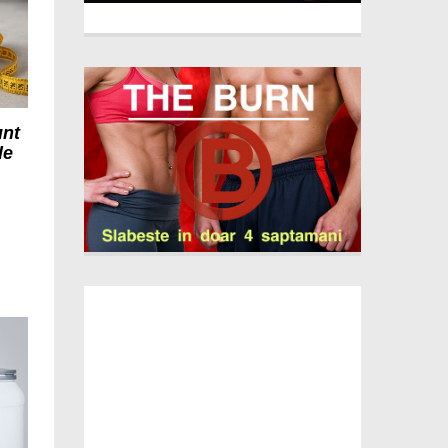
unt
de