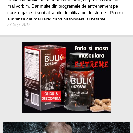
mai vorbim. Dar multe din programele de antrenament pe
care le gasesti sunt alcatuite de utilizatori de steroizi. Pentru
a avansa cat mai rapid cand nu folosesti substante
27 Sep, 2017
anabolizante si antrenamentele trebuie gandite usor diferit.