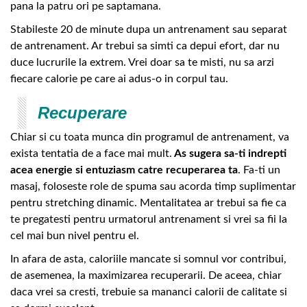
pana la patru ori pe saptamana.
Stabileste 20 de minute dupa un antrenament sau separat
de antrenament. Ar trebui sa simti ca depui efort, dar nu
duce lucrurile la extrem. Vrei doar sa te misti, nu sa arzi
fiecare calorie pe care ai adus-o in corpul tau.
Recuperare
Chiar si cu toata munca din programul de antrenament, va
exista tentatia de a face mai mult.
As sugera sa-ti indrepti
acea energie si entuziasm catre recuperarea ta
. Fa-ti un
masaj, foloseste role de spuma sau acorda timp suplimentar
pentru stretching dinamic. Mentalitatea ar trebui sa fie ca
te pregatesti pentru urmatorul antrenament si vrei sa fii la
cel mai bun nivel pentru el.
In afara de asta, caloriile mancate si somnul vor contribui,
de asemenea, la maximizarea recuperarii. De aceea, chiar
daca vrei sa cresti, trebuie sa mananci calorii de calitate si