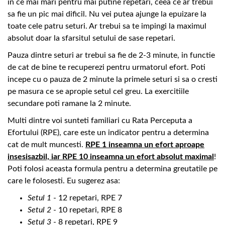
in ce mai mari pentru mai putine repetari, ceea ce ar trebui
sa fie un pic mai dificil. Nu vei putea ajunge la epuizare la
toate cele patru seturi. Ar trebui sa te impingi la maximul
absolut doar la sfarsitul setului de sase repetari.
Pauza dintre seturi ar trebui sa fie de 2-3 minute, in functie
de cat de bine te recuperezi pentru urmatorul efort. Poti
incepe cu o pauza de 2 minute la primele seturi si sa o cresti
pe masura ce se apropie setul cel greu. La exercitiile
secundare poti ramane la 2 minute.
Multi dintre voi sunteti familiari cu Rata Perceputa a
Efortului (RPE), care este un indicator pentru a determina
cat de mult muncesti.
RPE 1 inseamna un efort aproape
insesisazbil, iar RPE 10 inseamna un efort absolut maximal
!
Poti folosi aceasta formula pentru a determina greutatile pe
care le folosesti. Eu sugerez asa:
Setul 1
- 12 repetari, RPE 7
Setul 2
- 10 repetari, RPE 8
Setul 3
- 8 repetari, RPE 9