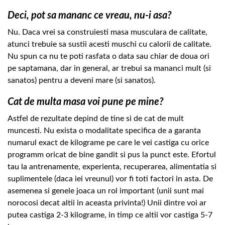
Deci, pot sa mananc ce vreau, nu-i asa?
Nu. Daca vrei sa construiesti masa musculara de calitate,
atunci trebuie sa sustii acesti muschi cu calorii de calitate.
Nu spun ca nu te poti rasfata o data sau chiar de doua ori
pe saptamana, dar in general, ar trebui sa mananci mult (si
sanatos) pentru a deveni mare (si sanatos).
Cat de multa masa voi pune pe mine?
Astfel de rezultate depind de tine si de cat de mult
muncesti. Nu exista o modalitate specifica de a garanta
numarul exact de kilograme pe care le vei castiga cu orice
programm oricat de bine gandit si pus la punct este. Efortul
tau la antrenamente, experienta, recuperarea, alimentatia si
suplimentele (daca iei vreunul) vor fi toti factori in asta. De
asemenea si genele joaca un rol important (unii sunt mai
norocosi decat altii in aceasta privinta!) Unii dintre voi ar
putea castiga 2-3 kilograme, in timp ce altii vor castiga 5-7