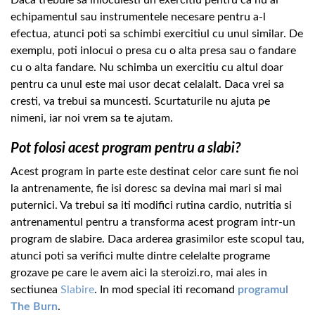
echipamentul sau instrumentele necesare pentru a-l
efectua, atunci poti sa schimbi exercitiul cu unul similar. De
exemplu, poti inlocui o presa cu o alta presa sau o fandare
cu o alta fandare. Nu schimba un exercitiu cu altul doar
pentru ca unul este mai usor decat celalalt. Daca vrei sa
cresti, va trebui sa muncesti. Scurtaturile nu ajuta pe
nimeni, iar noi vrem sa te ajutam.
Pot folosi acest program pentru a slabi?
Acest program in parte este destinat celor care sunt fie noi
la antrenamente, fie isi doresc sa devina mai mari si mai
puternici. Va trebui sa iti modifici rutina cardio, nutritia si
antrenamentul pentru a transforma acest program intr-un
program de slabire. Daca arderea grasimilor este scopul tau,
atunci poti sa verifici multe dintre celelalte programe
grozave pe care le avem aici la steroizi.ro, mai ales in
sectiunea
Slabire
. In mod special iti recomand
programul
The Burn
.