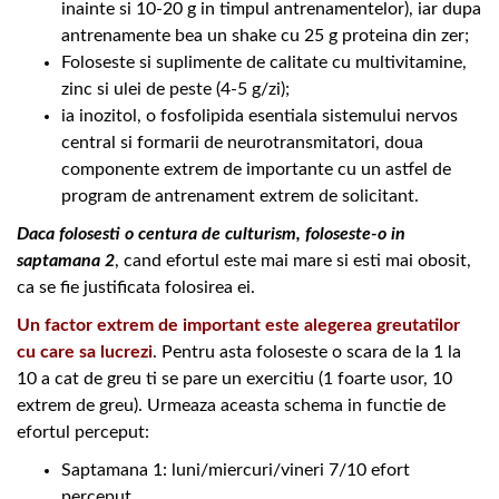
inainte si 10-20 g in timpul antrenamentelor), iar dupa
antrenamente bea un shake cu 25 g proteina din zer;
Foloseste si suplimente de calitate cu multivitamine,
zinc si ulei de peste (4-5 g/zi);
ia inozitol, o fosfolipida esentiala sistemului nervos
central si formarii de neurotransmitatori, doua
componente extrem de importante cu un astfel de
program de antrenament extrem de solicitant.
Daca folosesti o centura de culturism, foloseste-o in
saptamana 2
, cand efortul este mai mare si esti mai obosit,
ca se fie justificata folosirea ei.
Un factor extrem de important este alegerea greutatilor
cu care sa lucrezi
. Pentru asta foloseste o scara de la 1 la
10 a cat de greu ti se pare un exercitiu (1 foarte usor, 10
extrem de greu). Urmeaza aceasta schema in functie de
efortul perceput:
Saptamana 1: luni/miercuri/vineri 7/10 efort
perceput.