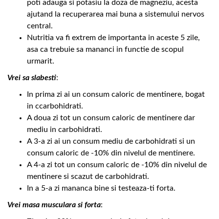
poti adauga si potasiu la doza de magneziu, acesta
ajutand la recuperarea mai buna a sistemului nervos
central.
Nutritia va fi extrem de importanta in aceste 5 zile,
asa ca trebuie sa mananci in functie de scopul
urmarit.
Vrei sa slabesti
:
In prima zi ai un consum caloric de mentinere, bogat
in ccarbohidrati.
A doua zi tot un consum caloric de mentinere dar
mediu in carbohidrati.
A 3-a zi ai un consum mediu de carbohidrati si un
consum caloric de -10% din nivelul de mentinere.
A 4-a zi tot un consum caloric de -10% din nivelul de
mentinere si scazut de carbohidrati.
In a 5-a zi mananca bine si testeaza-ti forta.
Vrei masa musculara si forta
: