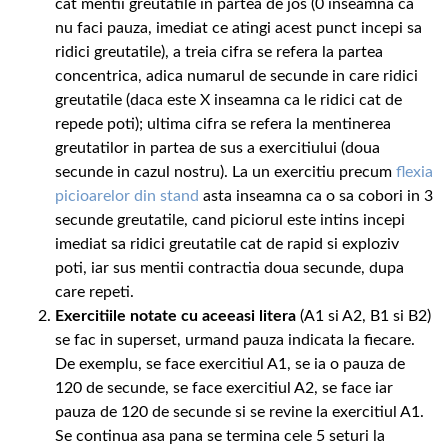
cat mentii greutatile in partea de jos (0 inseamna ca
nu faci pauza, imediat ce atingi acest punct incepi sa
ridici greutatile), a treia cifra se refera la partea
concentrica, adica numarul de secunde in care ridici
greutatile (daca este X inseamna ca le ridici cat de
repede poti); ultima cifra se refera la mentinerea
greutatilor in partea de sus a exercitiului (doua
secunde in cazul nostru). La un exercitiu precum
flexia
picioarelor din stand
asta inseamna ca o sa cobori in 3
secunde greutatile, cand piciorul este intins incepi
imediat sa ridici greutatile cat de rapid si exploziv
poti, iar sus mentii contractia doua secunde, dupa
care repeti.
Exercitiile notate cu aceeasi litera
(A1 si A2, B1 si B2)
se fac in superset, urmand pauza indicata la fiecare.
De exemplu, se face exercitiul A1, se ia o pauza de
120 de secunde, se face exercitiul A2, se face iar
pauza de 120 de secunde si se revine la exercitiul A1.
Se continua asa pana se termina cele 5 seturi la