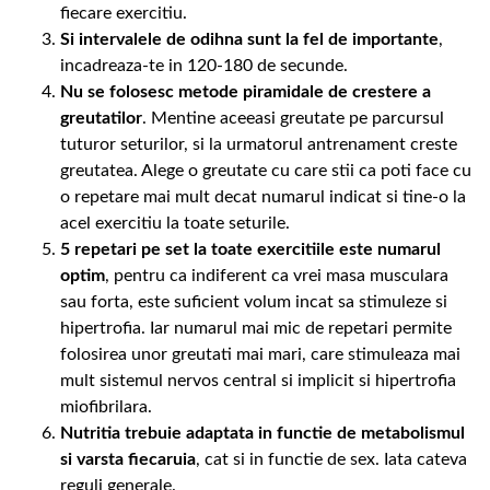
fiecare exercitiu.
Si intervalele de odihna sunt la fel de importante
,
incadreaza-te in 120-180 de secunde.
Nu se folosesc metode piramidale de crestere a
greutatilor
. Mentine aceeasi greutate pe parcursul
tuturor seturilor, si la urmatorul antrenament creste
greutatea. Alege o greutate cu care stii ca poti face cu
o repetare mai mult decat numarul indicat si tine-o la
acel exercitiu la toate seturile.
5 repetari pe set la toate exercitiile este numarul
optim
, pentru ca indiferent ca vrei masa musculara
sau forta, este suficient volum incat sa stimuleze si
hipertrofia. Iar numarul mai mic de repetari permite
folosirea unor greutati mai mari, care stimuleaza mai
mult sistemul nervos central si implicit si hipertrofia
miofibrilara.
Nutritia trebuie adaptata in functie de metabolismul
si varsta fiecaruia
, cat si in functie de sex. Iata cateva
reguli generale.