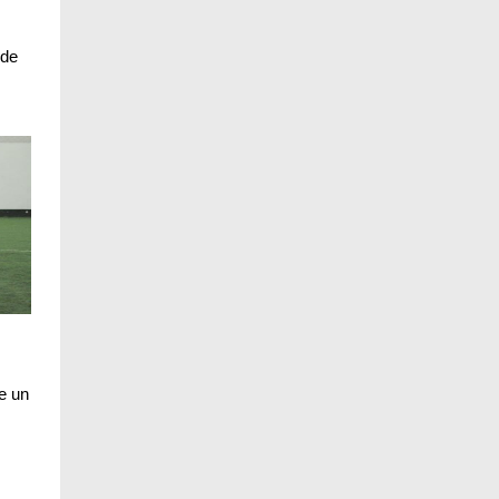
 de
e un