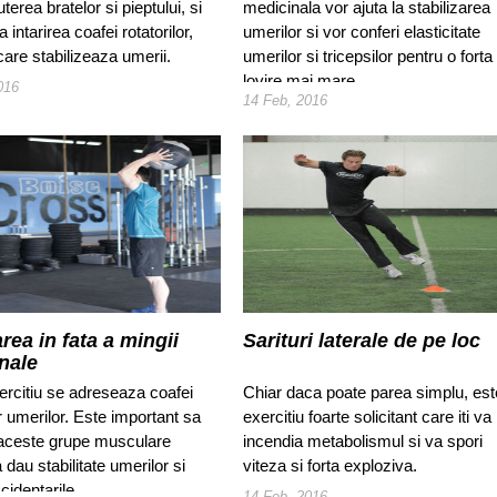
uterea bratelor si pieptului, si
medicinala vor ajuta la stabilizarea
a intarirea coafei rotatorilor,
umerilor si vor conferi elasticitate
are stabilizeaza umerii.
umerilor si tricepsilor pentru o forta
lovire mai mare.
016
14 Feb, 2016
rea in fata a mingii
Sarituri laterale de pe loc
nale
ercitiu se adreseaza coafei
Chiar daca poate parea simplu, est
or umerilor. Este important sa
exercitiu foarte solicitant care iti va
i aceste grupe musculare
incendia metabolismul si va spori
 dau stabilitate umerilor si
viteza si forta exploziva.
cidentarile.
14 Feb, 2016