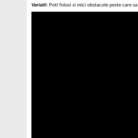
Variatii
: Poti folosi si mici obstacole peste care sa