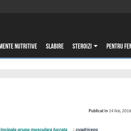
mente nutritive
Slabire
Steroizi
Pentru fe
Publicat in
14 Feb, 201
rincipala grupa musculara lucrata
:
cvadriceps