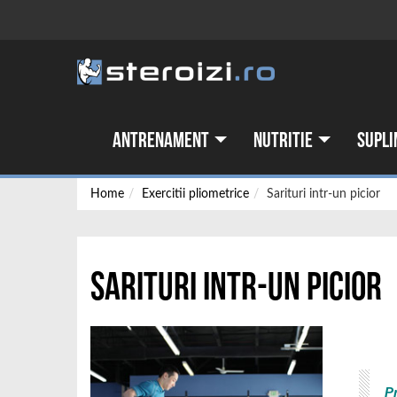
Antrenament
Nutritie
Supli
Home
Exercitii pliometrice
Sarituri intr-un picior
Sarituri intr-un picior
P