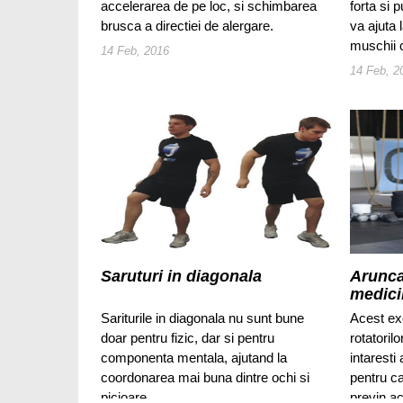
accelerarea de pe loc, si schimbarea
forta si p
brusca a directiei de alergare.
va ajuta l
muschii c
14 Feb, 2016
14 Feb, 2
Saruturi in diagonala
Arunca
medici
Sariturile in diagonala nu sunt bune
Acest ex
doar pentru fizic, dar si pentru
rotatoril
componenta mentala, ajutand la
intarest
coordonarea mai buna dintre ochi si
pentru ca
picioare.
previn ac