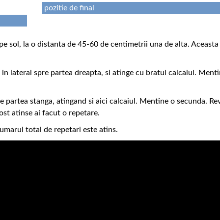
pozitie de final
le pe sol, la o distanta de 45-60 de centimetrii una de alta. Aceasta
 in lateral spre partea dreapta, si atinge cu bratul calcaiul. Ment
spre partea stanga, atingand si aici calcaiul. Mentine o secunda. Re
ost atinse ai facut o repetare.
umarul total de repetari este atins.