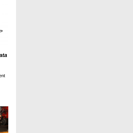
ata
ent