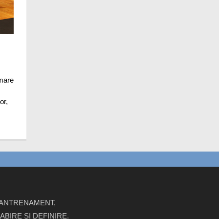
 mare
or,
.
E ANTRENAMENT,
BIRE SI DEFINIRE.