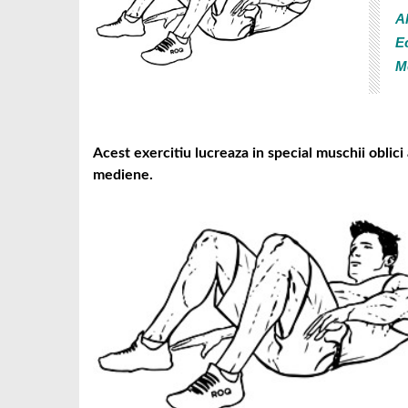
Al
E
M
Acest exercitiu lucreaza in special muschii oblici
mediene.