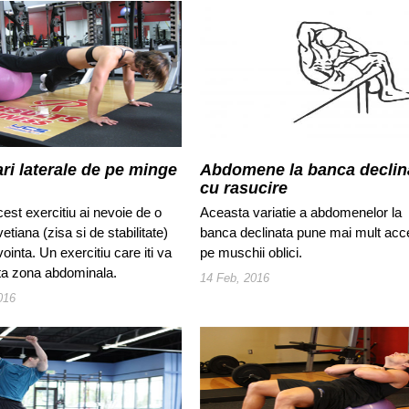
ri laterale de pe minge
Abdomene la banca declin
cu rasucire
est exercitiu ai nevoie de o
Aceasta variatie a abdomenelor la
etiana (zisa si de stabilitate)
banca declinata pune mai mult acc
vointa. Un exercitiu care iti va
pe muschii oblici.
ata zona abdominala.
14 Feb, 2016
016