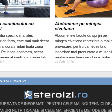
a cauciucului cu
Abdomene pe mingea
l
elvetiana
tiu specific mai ales
Abdomenele facute cu sprijin pe
or de forta, este mai mult decat
mingea elvetiana reprezinta o mai
n a lucra si intari toata zona
provocare, pentru ca necesita o
 Pe langa abdomen, acest
incordare mai pronuntata a muschil
 avansat implica aproape toti
pentru a mentine corpul in echilibru
016
14 Feb, 2016
din corp. Singura problema
sul dificil la echipamentul
TI SI SPORTIVI
 SURSA TA DE INFORMATII PENTRU CELE MAI NOI TEHNICI D
ANURI NUTRITIONALE SI CELE MAI EFICIENTE METODE DE SLA