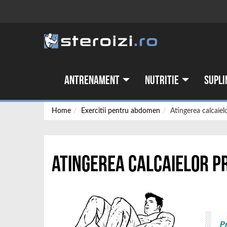
Antrenament
Nutritie
Supli
Home
Exercitii pentru abdomen
Atingerea calcaielo
Atingerea calcaielor p
P