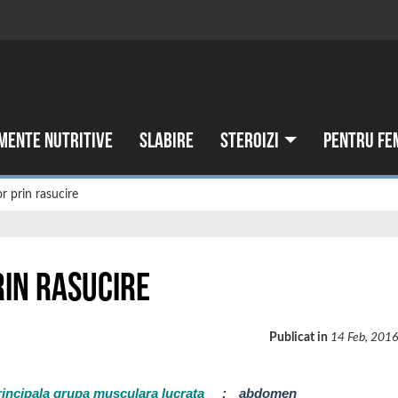
mente nutritive
Slabire
Steroizi
Pentru fe
r prin rasucire
rin rasucire
Publicat in
14 Feb, 201
rincipala grupa musculara lucrata
:
abdomen