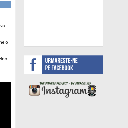
 va
ine o
Urmareste-ne
vino
pe facebook