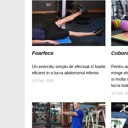
Foarfece
Cobora
Un exercitiu simplu de efectuat si foarte
Pentru ac
eficient in a lucra abdomenul inferior.
minge elv
si multa 
14 Feb, 2016
lucra to
14 Feb, 2