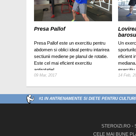
Presa Pallof
Lovire
barosu
Presa Pallof este un exercitiu pentru
Un exerci
abdomen si oblici ideal pentru intarirea
sporturil
sectiunii mediene pe planul de rotatie.
eficient i
Este cel mai eficient exercitiu
mediana.
antirotatie!
exercitiu
09 Mar, 2017
14 Feb, 2
muschii 
este acce
necesar.
#1 IN ANTRENAMENTE SI DIETE PENTRU CULTURIS
STEROIZI.RO -
CELE MAI BUNE PL