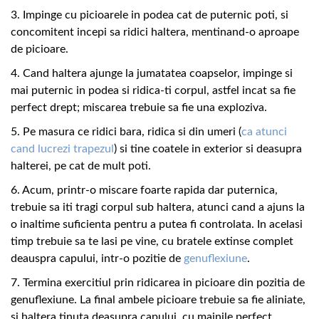
3. Impinge cu picioarele in podea cat de puternic poti, si
concomitent incepi sa ridici haltera, mentinand-o aproape
de picioare.
4. Cand haltera ajunge la jumatatea coapselor, impinge si
mai puternic in podea si ridica-ti corpul, astfel incat sa fie
perfect drept; miscarea trebuie sa fie una exploziva.
5. Pe masura ce ridici bara, ridica si din umeri (
ca atunci
cand lucrezi trapezul
) si tine coatele in exterior si deasupra
halterei, pe cat de mult poti.
6. Acum, printr-o miscare foarte rapida dar puternica,
trebuie sa iti tragi corpul sub haltera, atunci cand a ajuns la
o inaltime suficienta pentru a putea fi controlata. In acelasi
timp trebuie sa te lasi pe vine, cu bratele extinse complet
deauspra capului, intr-o pozitie de
genuflexiune
.
7. Termina exercitiul prin ridicarea in picioare din pozitia de
genuflexiune. La final ambele picioare trebuie sa fie aliniate,
si haltera tinuta deasupra capului, cu mainile perfect