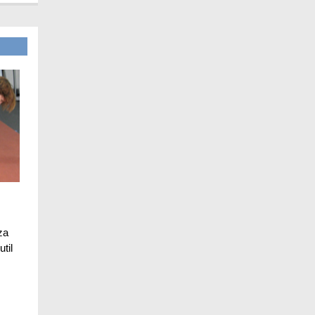
za
til