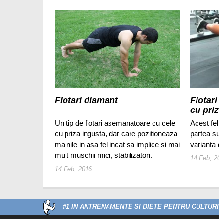
Flotari diamant
Flotari
cu priz
Un tip de flotari asemanatoare cu cele
Acest fel
cu priza ingusta, dar care pozitioneaza
partea su
mainile in asa fel incat sa implice si mai
varianta d
mult muschii mici, stabilizatori.
14 Feb, 2
14 Feb, 2016
#1 IN ANTRENAMENTE SI DIETE PENTRU CULTURIS