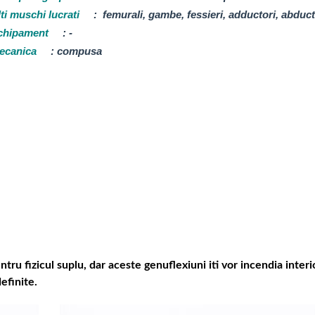
ti muschi lucrati
:
femurali, gambe, fessieri, adductori, abduct
chipament
:
-
ecanica
:
compusa
ru fizicul suplu, dar aceste genuflexiuni iti vor incendia interi
efinite.