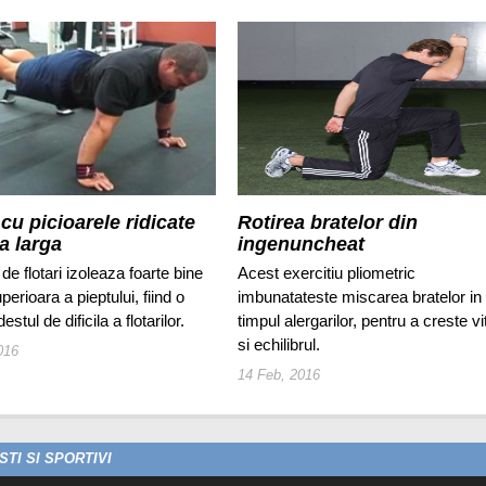
 cu picioarele ridicate
Rotirea bratelor din
a larga
ingenuncheat
 de flotari izoleaza foarte bine
Acest exercitiu pliometric
perioara a pieptului, fiind o
imbunatateste miscarea bratelor in
estul de dificila a flotarilor.
timpul alergarilor, pentru a creste v
si echilibrul.
016
14 Feb, 2016
TI SI SPORTIVI