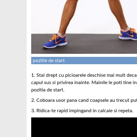
pozitie de start
1. Stai drept cu picioarele deschise mai mult decat
capul sus si privirea inainte. Mainile le poti tine i
pozitia de start.
2. Coboara usor pana cand coapsele au trecut put
3. Ridica-te rapid impingand in calcaie si repeta.