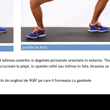
pozitie de final
 latimea umerilor si degetele picioarele orientate in exterior. Tin
ncrucisate la piept, in spatele cefei sau intinse in fata. Aceasta va 
in de unghiul de 90Âº pe care il formeaza cu gambele.