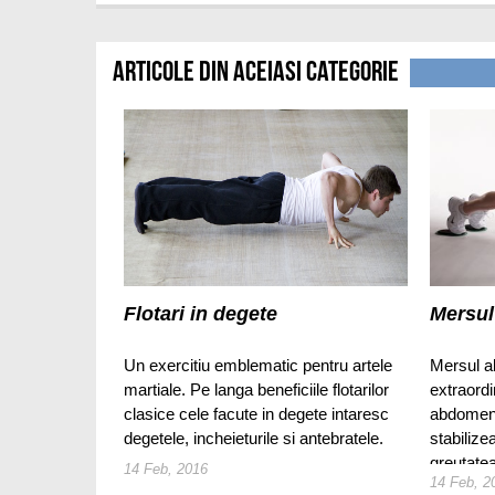
Articole din aceiasi categorie
Flotari in degete
Mersul
Un exercitiu emblematic pentru artele
Mersul al
martiale. Pe langa beneficiile flotarilor
extraordi
clasice cele facute in degete intaresc
abdomenu
degetele, incheieturile si antebratele.
stabilize
greutatea
14 Feb, 2016
14 Feb, 2