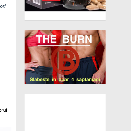
ori
orul