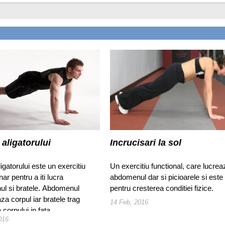
 aligatorului
Incrucisari la sol
igatorului este un exercitiu
Un exercitiu functional, care lucrea
nar pentru a iti lucra
abdomenul dar si picioarele si este u
l si bratele. Abdomenul
pentru cresterea conditiei fizice.
aza corpul iar bratele trag
14 Feb, 2016
 corpului in fata.
016