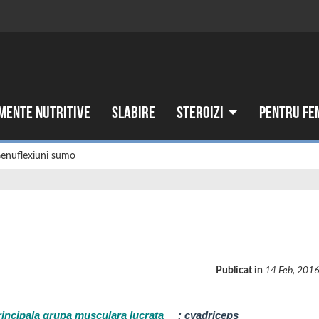
mente nutritive
Slabire
Steroizi
Pentru fe
enuflexiuni sumo
Publicat in
14 Feb, 201
rincipala grupa musculara lucrata
:
cvadriceps