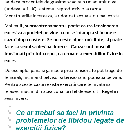
Iar daca procentele de grasime scad sub un anumit nivel
(undeva la 11%), sistemul reproductiv o ia razna.
Menstruatiile inceteaza, iar dorinat sexuala nu mai exista.
Mai mult, s
upraantrenamentul poate cauza tensionarea
excesiva a podelei pelvine, cum se intampla si in unele
cazuri dupa nastere. Se numeste hipertonicitate, si poate
face ca sexul sa devina dureros. Cauza sunt muschii
tensionati prin tot corpul, ca urmare a exercitiilor fizice in
exces
.
De exemplu, pana si gambele prea tensionate pot trage de
femurali, inclinand pelvisul si tensionand podeaua pelvina.
Pentru aceste cazuri exista exercitii care te invata sa
relaxezi muchii din acea zona, un fel de exercitii Kegel in
sens invers.
Ce ar trebui sa faci in privinta
problemelor de libidou legate de
exercitii fizice?