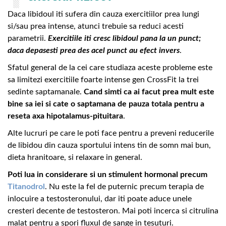
Daca libidoul iti sufera din cauza exercitiilor prea lungi
si/sau prea intense, atunci trebuie sa reduci acesti
parametrii.
Exercitiile iti cresc libidoul pana la un punct;
daca depasesti prea des acel punct au efect invers
.
Sfatul general de la cei care studiaza aceste probleme este
sa limitezi exercitiile foarte intense gen CrossFit la trei
sedinte saptamanale.
Cand simti ca ai facut prea mult este
bine sa iei si cate o saptamana de pauza totala pentru a
reseta axa hipotalamus-pituitara
.
Alte lucruri pe care le poti face pentru a preveni reducerile
de libidou din cauza sportului intens tin de somn mai bun,
dieta hranitoare, si relaxare in general.
Poti lua in considerare si un stimulent hormonal precum
Titanodrol
. Nu este la fel de puternic precum terapia de
inlocuire a testosteronului, dar iti poate aduce unele
cresteri decente de testosteron. Mai poti incerca si citrulina
malat pentru a spori fluxul de sange in tesuturi.