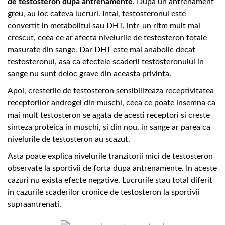
de testosteron dupa antrenamente
. Dupa un antrenament
greu, au loc cateva lucruri. Intai, testosteronul este
convertit in metabolitul sau DHT, intr-un ritm mult mai
crescut, ceea ce ar afecta nivelurile de testosteron totale
masurate din sange. Dar DHT este mai anabolic decat
testosteronul, asa ca efectele scaderii testosteronului in
sange nu sunt deloc grave din aceasta privinta.
Apoi, cresterile de testosteron sensibilizeaza receptivitatea
receptorilor androgei din muschi, ceea ce poate insemna ca
mai mult testosteron se agata de acesti receptori si creste
sinteza proteica in muschi, si din nou, in sange ar parea ca
nivelurile de testosteron au scazut.
Asta poate explica nivelurile tranzitorii mici de testosteron
observate la sportivii de forta dupa antrenamente. In aceste
cazuri nu exista efecte negative. Lucrurile stau total diferit
in cazurile scaderilor cronice de testosteron la sportivii
supraantrenati.