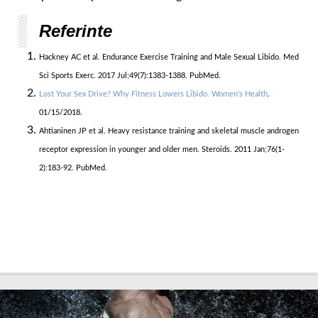
Referinte
Hackney AC et al. Endurance Exercise Training and Male Sexual Libido. Med
Sci Sports Exerc. 2017 Jul;49(7):1383-1388. PubMed.
Lost Your Sex Drive? Why Fitness Lowers Libido. Women’s Health
.
01/15/2018.
Ahtianinen JP et al. Heavy resistance training and skeletal muscle androgen
receptor expression in younger and older men. Steroids. 2011 Jan;76(1-
2):183-92. PubMed.