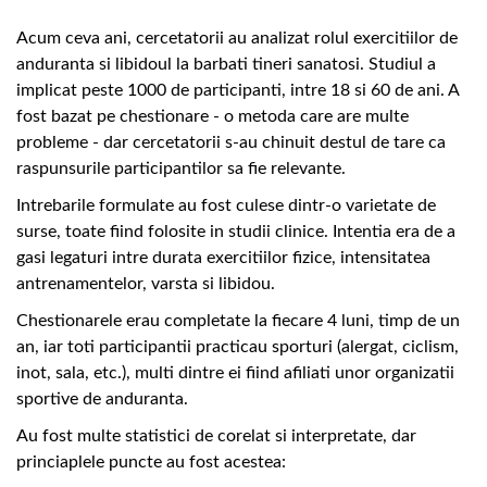
Acum ceva ani, cercetatorii au analizat rolul exercitiilor de
anduranta si libidoul la barbati tineri sanatosi. Studiul a
implicat peste 1000 de participanti, intre 18 si 60 de ani. A
fost bazat pe chestionare - o metoda care are multe
probleme - dar cercetatorii s-au chinuit destul de tare ca
raspunsurile participantilor sa fie relevante.
Intrebarile formulate au fost culese dintr-o varietate de
surse, toate fiind folosite in studii clinice. Intentia era de a
gasi legaturi intre durata exercitiilor fizice, intensitatea
antrenamentelor, varsta si libidou.
Chestionarele erau completate la fiecare 4 luni, timp de un
an, iar toti participantii practicau sporturi (alergat, ciclism,
inot, sala, etc.), multi dintre ei fiind afiliati unor organizatii
sportive de anduranta.
Au fost multe statistici de corelat si interpretate, dar
princiaplele puncte au fost acestea: