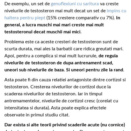
De exemplu, un set de
genuflexiuni cu saritura
va creste
nivelurile de testosteron mai mult decat un set de
impins cu
haltera pentru piept
(15% crestere comparativ cu 7%).
In
general, a lucra muschi mai mari creste mai mult
testosteronul decat muschii mai mici
.
Problema este ca aceste cresteri de testosteron sunt de
scurta durata, mai ales la barbatii care ridica greutati mari.
Apoi, pentru a complica si mai mult lucrurule,
de regula
nivelurile de testosteron de dupa antrenament scad,
uneori sub nivelurile de baza. Si uneori pentru zile la rand
.
Asta poate fi din cauza relatiei antagoniste dintre cortizol si
testosteron. Cresterea nivelurilor de cortizol duce la
scaderea nivelurilor de testosteron. Iar in timpul
antremamentelor, nivelurile de cortizol cresc (corelat cu
intensitatea si durata). Asta poate explica efectele
observate in primul studiu citat.
Dar exista si alte teorii privind scaderile acute (nu cornice)