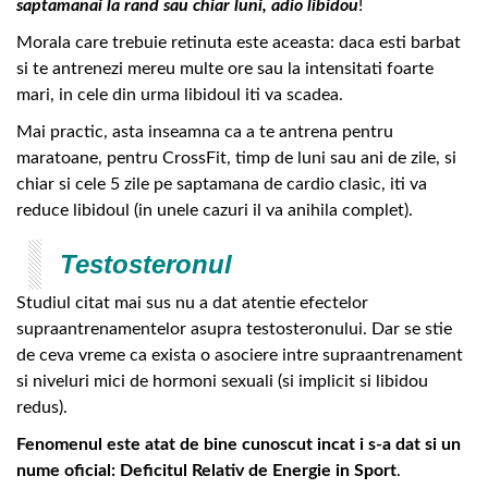
saptamanai la rand sau chiar luni, adio libidou
!
Morala care trebuie retinuta este aceasta: daca esti barbat
si te antrenezi mereu multe ore sau la intensitati foarte
mari, in cele din urma libidoul iti va scadea.
Mai practic, asta inseamna ca a te antrena pentru
maratoane, pentru CrossFit, timp de luni sau ani de zile, si
chiar si cele 5 zile pe saptamana de cardio clasic, iti va
reduce libidoul (in unele cazuri il va anihila complet).
Testosteronul
Studiul citat mai sus nu a dat atentie efectelor
supraantrenamentelor asupra testosteronului. Dar se stie
de ceva vreme ca exista o asociere intre supraantrenament
si niveluri mici de hormoni sexuali (si implicit si libidou
redus).
Fenomenul este atat de bine cunoscut incat i s-a dat si un
nume oficial: Deficitul Relativ de Energie in Sport
.