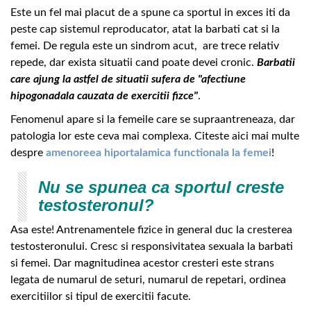
Este un fel mai placut de a spune ca sportul in exces iti da
peste cap sistemul reproducator, atat la barbati cat si la
femei. De regula este un sindrom acut, are trece relativ
repede, dar exista situatii cand poate devei cronic.
Barbatii
care ajung la astfel de situatii sufera de "afectiune
hipogonadala cauzata de exercitii fizce"
.
Fenomenul apare si la femeile care se supraantreneaza, dar
patologia lor este ceva mai complexa. Citeste aici mai multe
despre
amenoreea hiportalamica functionala la femei
!
Nu se spunea ca sportul creste
testosteronul?
Asa este! Antrenamentele fizice in general duc la cresterea
testosteronului. Cresc si responsivitatea sexuala la barbati
si femei. Dar magnitudinea acestor cresteri este strans
legata de numarul de seturi, numarul de repetari, ordinea
exercitiilor si tipul de exercitii facute.