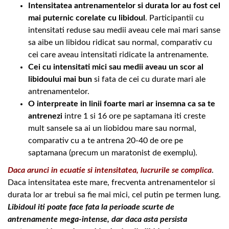
Intensitatea antrenamentelor si durata lor au fost cel
mai puternic corelate cu libidoul
. Participantii cu
intensitati reduse sau medii aveau cele mai mari sanse
sa aibe un libidou ridicat sau normal, comparativ cu
cei care aveau intensitati ridicate la antrenamente.
Cei cu intensitati mici sau medii aveau un scor al
libidoului mai bun
si fata de cei cu durate mari ale
antrenamentelor.
O interpreate in linii foarte mari ar insemna ca sa te
antrenezi
intre 1 si 16 ore pe saptamana iti creste
mult sansele sa ai un liobidou mare sau normal,
comparativ cu a te antrena 20-40 de ore pe
saptamana (precum un maratonist de exemplu).
Daca arunci in ecuatie si intensitatea, lucrurile se complica
.
Daca intensitatea este mare, frecventa antrenamentelor si
durata lor ar trebui sa fie mai mici, cel putin pe termen lung.
Libidoul iti poate face fata la perioade scurte de
antrenamente mega-intense, dar daca asta persista