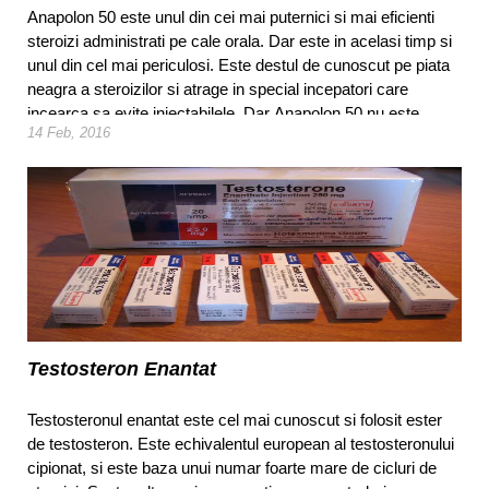
Anapolon 50 este unul din cei mai puternici si mai eficienti
steroizi administrati pe cale orala. Dar este in acelasi timp si
unul din cel mai periculosi. Este destul de cunoscut pe piata
neagra a steroizilor si atrage in special incepatori care
incearca sa evite injectabilele. Dar Anapolon 50 nu este
14 Feb, 2016
neaparat cea mai buna cale.
Testosteron Enantat
Testosteronul enantat este cel mai cunoscut si folosit ester
de testosteron. Este echivalentul european al testosteronului
cipionat, si este baza unui numar foarte mare de cicluri de