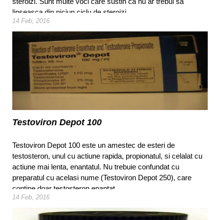
steroizi. Sunt multe voci care sustin ca nu ar trebui sa
lipseasca din niciun ciclu de steroizi.
14 Feb, 2016
Testoviron Depot 100
Testoviron Depot 100 este un amestec de esteri de
testosteron, unul cu actiune rapida, propionatul, si celalat cu
actiune mai lenta, enantatul. Nu trebuie confundat cu
preparatul cu acelasi nume (Testoviron Depot 250), care
contine doar testosteron enantat.
14 Feb, 2016