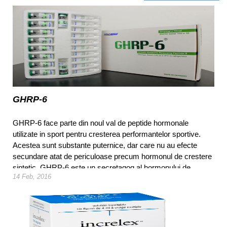
GHRP-6
GHRP-6 face parte din noul val de peptide hormonale
utilizate in sport pentru cresterea performantelor sportive.
Acestea sunt substante puternice, dar care nu au efecte
secundare atat de periculoase precum hormonul de crestere
sintetic. GHRP-6 este un secretagog al hormonului de
14 Feb, 2016
crestere, o peptida care elibereaza hormon de crestere.