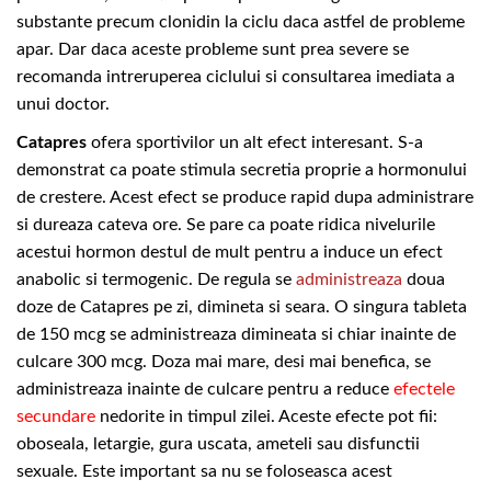
substante precum
clonidin
la ciclu daca astfel de probleme
apar. Dar daca aceste probleme sunt prea severe se
recomanda intreruperea ciclului si consultarea imediata a
unui doctor.
Catapres
ofera sportivilor un alt efect interesant. S-a
demonstrat ca poate stimula secretia proprie a hormonului
de crestere. Acest efect se produce rapid dupa administrare
si dureaza cateva ore. Se pare ca poate ridica nivelurile
acestui hormon destul de mult pentru a induce un efect
anabolic si termogenic. De regula se
administreaza
doua
doze de Catapres
pe zi, dimineta si seara. O singura tableta
de 150 mcg se administreaza dimineata si chiar inainte de
culcare 300 mcg. Doza mai mare, desi mai benefica, se
administreaza inainte de culcare pentru a reduce
efectele
secundare
nedorite in timpul zilei. Aceste efecte pot fii:
oboseala, letargie, gura uscata, ameteli sau disfunctii
sexuale. Este important sa nu se foloseasca acest