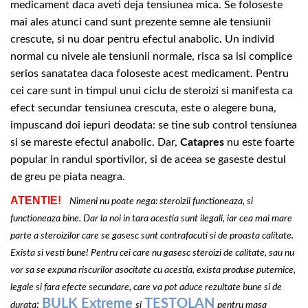
medicament daca aveti deja tensiunea mica. Se foloseste
mai ales atunci cand sunt prezente semne ale tensiunii
crescute, si nu doar pentru efectul anabolic. Un individ
normal cu nivele ale tensiunii normale, risca sa isi complice
serios sanatatea daca foloseste acest medicament. Pentru
cei care sunt in timpul unui ciclu de steroizi si manifesta ca
efect secundar tensiunea crescuta, este o alegere buna,
impuscand doi iepuri deodata: se tine sub control tensiunea
si se mareste efectul anabolic. Dar,
Catapres
nu este foarte
popular in randul sportivilor, si de aceea se gaseste destul
de greu pe piata neagra.
ATENTIE!
Nimeni nu poate nega: steroizii functioneaza, si
functioneaza bine. Dar la noi in tara acestia sunt ilegali, iar cea mai mare
parte a steroizilor care se gasesc sunt contrafacuti si de proasta calitate.
Exista si vesti bune! Pentru cei care nu gasesc steroizi de calitate, sau nu
vor sa se expuna riscurilor asocitate cu acestia, exista produse puternice,
legale si fara efecte secundare, care va pot aduce rezultate bune si de
BULK Extreme
TESTOLAN
:
durata
si
pentru masa