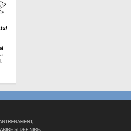
tul
ai
sa
.
E ANTRENAMENT,
BIRE SI DEFINIRE.