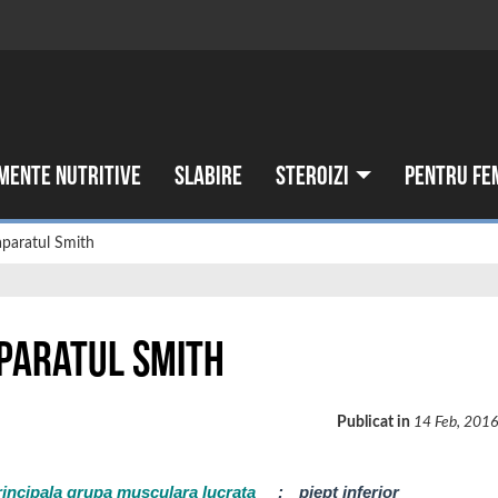
mente nutritive
Slabire
Steroizi
Pentru fe
 aparatul Smith
aparatul Smith
Publicat in
14 Feb, 201
rincipala grupa musculara lucrata
:
piept inferior