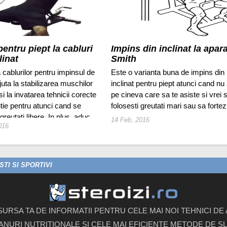
entru piept la cabluri
Impins din inclinat la apara
linat
Smith
 cablurilor pentru impinsul de
Este o varianta buna de impins din
ajuta la stabilizarea muschilor
inclinat pentru piept atunci cand nu 
 si la invatarea tehnicii corecte
pe cineva care sa te asiste si vrei 
tie pentru atunci cand se
folosesti greutati mari sau sa fortezi
greutati libere. In plus, aduc
14 Feb, 2016
016
 antrenamentelor.
TI SI SPORTIVI
 SURSA TA DE INFORMATII PENTRU CELE MAI NOI TEHNICI D
ANURI NUTRITIONALE SI CELE MAI EFICIENTE METODE DE SLA