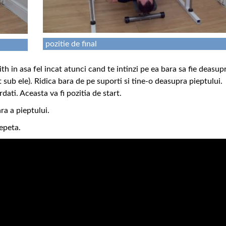
pozitie de final
h in asa fel incat atunci cand te intinzi pe ea bara sa fie deasup
at sub ele). Ridica bara de pe suporti si tine-o deasupra pieptului.
dati. Aceasta va fi pozitia de start.
ra a pieptului.
Repeta.