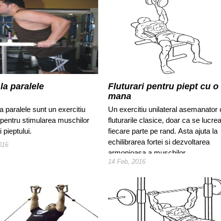
 la paralele
Fluturari pentru piept cu o
mana
 la paralele sunt un exercitiu
Un exercitiu unilateral asemanator 
 pentru stimularea muschilor
fluturarile clasice, doar ca se lucre
ai pieptului.
fiecare parte pe rand. Asta ajuta la
echilibrarea fortei si dezvoltarea
016
armonioasa a muschilor.
14 Feb, 2016