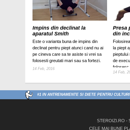
Impins din declinat la
Presa p
aparatul Smith
din inc
Este o varianta buna de impins din
Folosirea
declinat pentru piept atunci cand nu ai
la piept 
pe cineva care sa te asiste si vrei sa
pieptului
folosesti greutati mari sau sa fortezi.
de execu
folosesc 
14 Feb, 2016
14 Feb, 2
varietate
#1 IN ANTRENAMENTE SI DIETE PENTRU CULTURIS
STEROIZI.RO -
CELE MAI BUNE PL