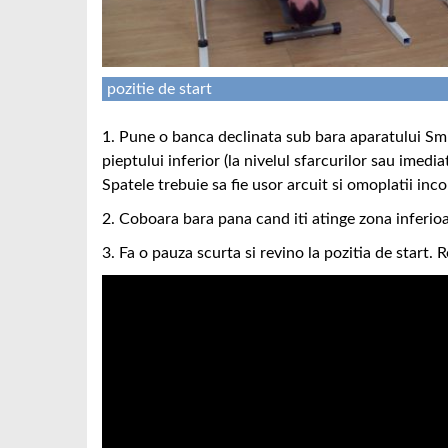
pozitie de start
1. Pune o banca declinata sub bara aparatului Smit
pieptului inferior (la nivelul sfarcurilor sau imedi
Spatele trebuie sa fie usor arcuit si omoplatii incor
2. Coboara bara pana cand iti atinge zona inferioa
3. Fa o pauza scurta si revino la pozitia de start. 