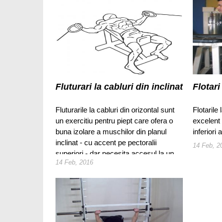
Fluturari la cabluri din inclinat
Flotari
Fluturarile la cabluri din orizontal sunt
Flotarile
un exercitiu pentru piept care ofera o
excelent
buna izolare a muschilor din planul
inferiori 
inclinat - cu accent pe pectoralii
14 Feb, 2
superiori - dar necesita accesul la un
14 Feb, 2016
aparat cu scripeti.