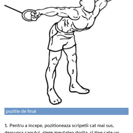
pozitie de final
1. Pentru a incepe, pozitioneaza scripetii cat mai sus,
deasupra capului, alege greutatea dorita, si tine cate un