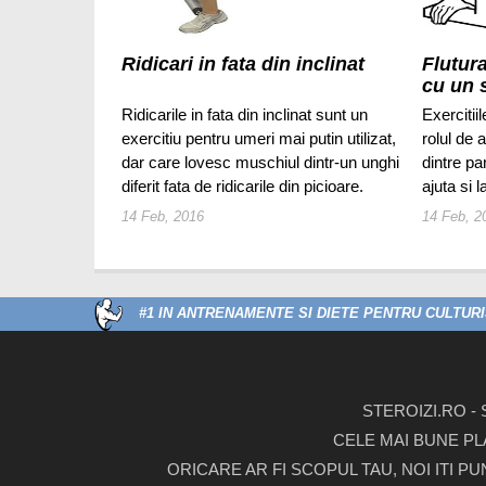
Ridicari in fata din inclinat
Flutura
cu un 
Ridicarile in fata din inclinat sunt un
Exercitii
exercitiu pentru umeri mai putin utilizat,
rolul de 
dar care lovesc muschiul dintr-un unghi
dintre pa
diferit fata de ridicarile din picioare.
ajuta si 
14 Feb, 2016
14 Feb, 2
#1 IN ANTRENAMENTE SI DIETE PENTRU CULTURIS
STEROIZI.RO -
CELE MAI BUNE PL
ORICARE AR FI SCOPUL TAU, NOI ITI P