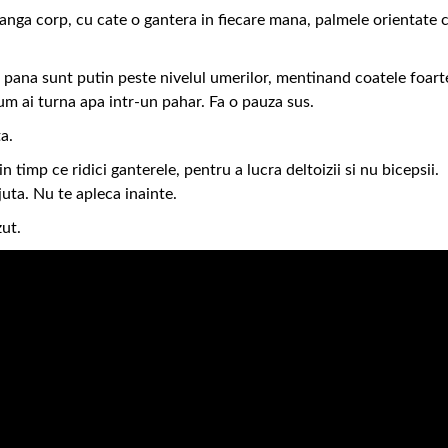
e langa corp, cu cate o gantera in fiecare mana, palmele orientate 
le pana sunt putin peste nivelul umerilor, mentinand coatele foart
 cum ai turna apa intr-un pahar. Fa o pauza sus.
a.
n timp ce ridici ganterele, pentru a lucra deltoizii si nu bicepsii.
juta. Nu te apleca inainte.
zut.