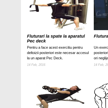
Fluturari la spate la aparatul
Flutura
Pec deck
Pentru a face acest exercitiu pentru
Un exerci
deltoizii posteriori este necesar accesul
posterio
la un aparat Pec Deck.
ori neglij
14 Feb, 2016
14 Feb, 2