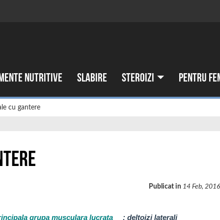
mente nutritive
Slabire
Steroizi
Pentru fe
rale cu gantere
ntere
Publicat in
14 Feb, 201
rincipala grupa musculara lucrata
:
deltoizi laterali