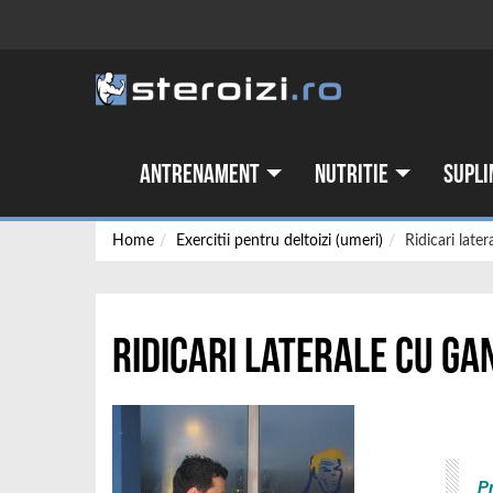
Antrenament
Nutritie
Supli
Home
Exercitii pentru deltoizi (umeri)
Ridicari late
Ridicari laterale cu ga
P