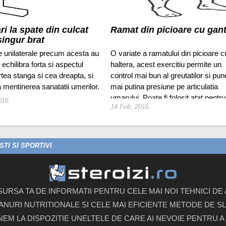
ri la spate din culcat
Ramat din picioare cu gan
singur brat
le unilaterale precum acesta au
O variate a ramatului din picioare c
a echilibra forta si aspectul
haltera, acest exercitiu permite un
rtea stanga si cea dreapta, si
control mai bun al greutatilor si pun
la mentinerea sanatatii umerilor.
mai putina presiune pe articulatia
umarului. Poate fi folosit atat pentru
016
14 Feb, 2016
antrenamentul umerilor cat si al
trapezului.
TI SI SPORTIVI
 SURSA TA DE INFORMATII PENTRU CELE MAI NOI TEHNICI D
ANURI NUTRITIONALE SI CELE MAI EFICIENTE METODE DE SLA
UNEM LA DISPOZITIE UNELTELE DE CARE AI NEVOIE PENTRU A 