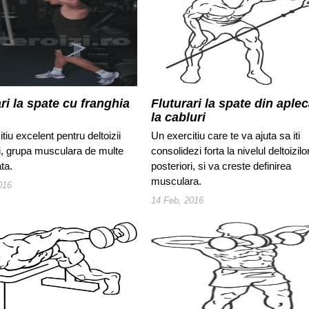
ri la spate cu franghia
Fluturari la spate din aplec
la cabluri
tiu excelent pentru deltoizii
Un exercitiu care te va ajuta sa iti
ri, grupa musculara de multe
consolidezi forta la nivelul deltoizilo
ata.
posteriori, si va creste definirea
musculara.
016
14 Feb, 2016