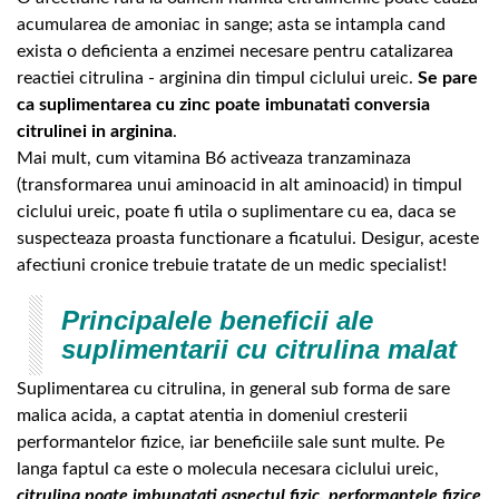
acumularea de amoniac in sange; asta se intampla cand
exista o deficienta a enzimei necesare pentru catalizarea
reactiei citrulina - arginina din timpul ciclului ureic.
Se pare
ca suplimentarea cu zinc poate imbunatati conversia
citrulinei in arginina
.
Mai mult, cum vitamina B6 activeaza tranzaminaza
(transformarea unui aminoacid in alt aminoacid) in timpul
ciclului ureic, poate fi utila o suplimentare cu ea, daca se
suspecteaza proasta functionare a ficatului. Desigur, aceste
afectiuni cronice trebuie tratate de un medic specialist!
Principalele beneficii ale
suplimentarii cu citrulina malat
Suplimentarea cu citrulina, in general sub forma de sare
malica acida, a captat atentia in domeniul cresterii
performantelor fizice, iar beneficiile sale sunt multe. Pe
langa faptul ca este o molecula necesara ciclului ureic,
citrulina poate imbunatati aspectul fizic, performantele fizice