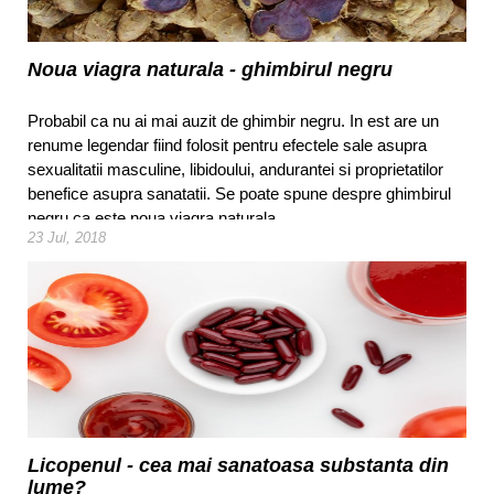
Noua viagra naturala - ghimbirul negru
Probabil ca nu ai mai auzit de ghimbir negru. In est are un
renume legendar fiind folosit pentru efectele sale asupra
sexualitatii masculine, libidoului, andurantei si proprietatilor
benefice asupra sanatatii. Se poate spune despre ghimbirul
negru ca este noua viagra naturala.
23 Jul, 2018
Licopenul - cea mai sanatoasa substanta din
lume?