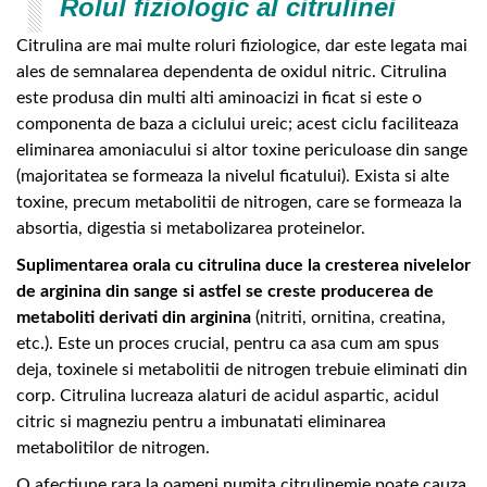
Rolul fiziologic al citrulinei
Citrulina are mai multe roluri fiziologice, dar este legata mai
ales de semnalarea dependenta de oxidul nitric. Citrulina
este produsa din multi alti aminoacizi in ficat si este o
componenta de baza a ciclului ureic; acest ciclu faciliteaza
eliminarea amoniacului si altor toxine periculoase din sange
(majoritatea se formeaza la nivelul ficatului). Exista si alte
toxine, precum metabolitii de nitrogen, care se formeaza la
absortia, digestia si metabolizarea proteinelor.
Suplimentarea orala cu citrulina duce la cresterea nivelelor
de arginina din sange si astfel se creste producerea de
metaboliti derivati din arginina
(nitriti, ornitina, creatina,
etc.). Este un proces crucial, pentru ca asa cum am spus
deja, toxinele si metabolitii de nitrogen trebuie eliminati din
corp. Citrulina lucreaza alaturi de acidul aspartic, acidul
citric si magneziu pentru a imbunatati eliminarea
metabolitilor de nitrogen.
O afectiune rara la oameni numita citrulinemie poate cauza