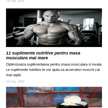
14 Feb, 2016
testosteron.
11 suplimente nutritive pentru masa
musculara mai mare
Optimizeaza suplimentarea pentru masa musculara si invata
ce suplimente nutritive te vor ajuta sa acumulezi muschi cat
mai rapid.
14 Feb, 2016