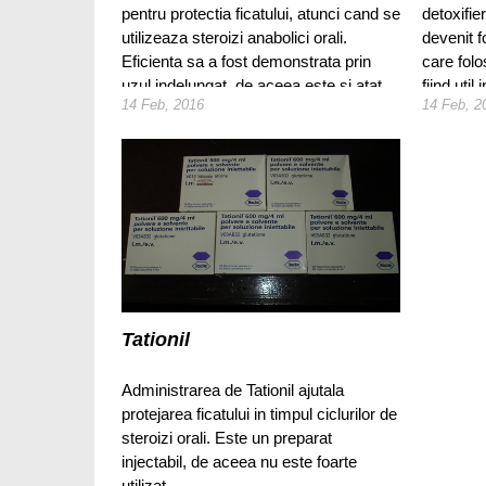
pentru protectia ficatului, atunci cand se
detoxifie
utilizeaza steroizi anabolici orali.
devenit f
Eficienta sa a fost demonstrata prin
care folo
uzul indelungat, de aceea este si atat
fiind uti
14 Feb, 2016
14 Feb, 2
de popular in randul culturistilor si
ale acest
sportivilor.
Tationil
Administrarea de Tationil ajutala
protejarea ficatului in timpul ciclurilor de
steroizi orali. Este un preparat
injectabil, de aceea nu este foarte
utilizat.