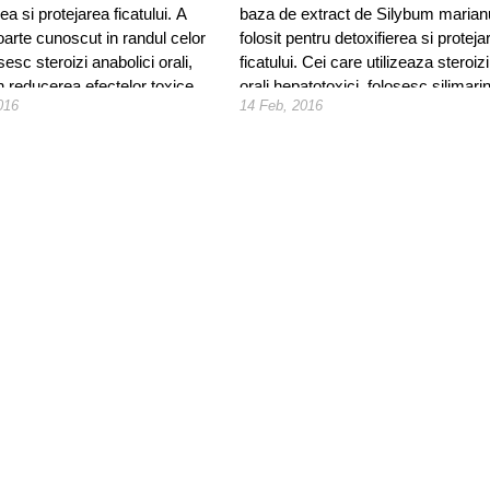
rea si protejarea ficatului. A
baza de extract de Silybum maria
oarte cunoscut in randul celor
folosit pentru detoxifierea si proteja
sesc steroizi anabolici orali,
ficatului. Cei care utilizeaza steroizi
l in reducerea efectelor toxice
orali hepatotoxici, folosesc silimari
016
14 Feb, 2016
ora asupra ficatului.
pentru mentinerea sanatatii functiilo
hepatice.