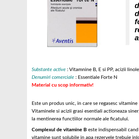
d
d
f
r
a
Substante active
: Vitamnine B, E si PP, acizii linolei
Denumiri comerciale
: Essentiale Forte N
Material cu scop informativ!
Este un produs unic, in care se regasesc vitamine si
Vitaminele si acizii grasi esentiali actioneaza sin
la mentinerea functiilor normale ale ficatului.
Complexul de vitamine B
este indispensabil cand 
vitamine sunt solubile in apa rezervele trebuie inl