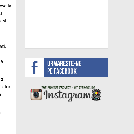
esc la
nd
a si
ati,
la
Urmareste-ne
pe facebook
zi,
izilor
a
e