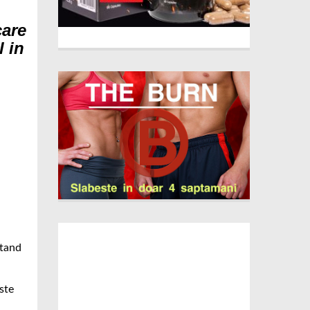
care
l in
utand
ste