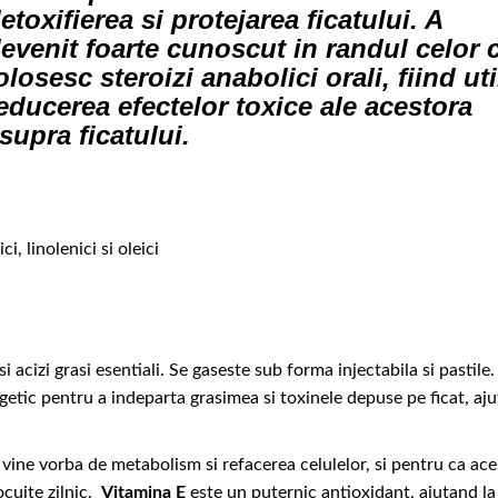
etoxifierea si protejarea ficatului. A
evenit foarte cunoscut in randul celor 
olosesc steroizi anabolici orali, fiind uti
educerea efectelor toxice ale acestora
supra ficatului.
ci, linolenici si oleici
 acizi grasi esentiali. Se gaseste sub forma injectabila si pastile.
ergetic pentru a indeparta grasimea si toxinele depuse pe ficat, aj
vine vorba de metabolism si refacerea celulelor, si pentru ca ace
ocuite zilnic.
Vitamina E
este un puternic antioxidant, ajutand la