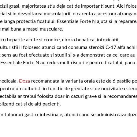
cizii grasi, majoritatea stiu deja cat de importanti sunt. Aici folos
ucial si in dezvoltarea musculaturii, o carenta a acestora atranga
e langa protectia ficatului,
Essentiale Forte N
ajuta si la reparare
re mai buna a masei musculare.
u hepatite acute si cronice, ciroza hepatica, intoxicatii,
ulturistii il folosesc atunci cand consuma steroizi C-17 alfa achil
st sens au fost efectuate si studii si s-a demonstrat ca cei care au
 Essentiale Forte N
au redus mult riscurile pentru ficatului, pana 
medicala.
Doza
recomandata la varianta orala este de 6 pastile pe 
 pentru un culturist, in functie de greutate si de nocivitatea stero
injectabila ar trebui folosita doar in cazuri grave si la recomandare
izanti cat si de alti pacienti.
n tulburari gastro-intestinale, atunci cand se administreaza doz