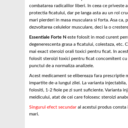
combatarea radicalilor liberi. In ceea ce priveste a
protectia ficatului, dar pe langa asta au un rol cr
mari pierderi in masa musculara si forta. Asa ca, p
dezvoltarea celulelor musculare, deci la o creste
Essentiale Forte N
este folosit in mod curent pentr
degenerescenta grasa a ficatului, colestaza, etc. C
mai exact steroizi orali toxici pentru ficat. In ace
folosit steroizi toxici pentru ficat concomitent cu
punctul de a normaliza analizele.
Acest medicament se elibereaza fara prescriptie 
impartite de-a lungul zilei. La varianta injectabila,
folositi, 1-2 fiole pe zi sunt suficiente. Varianta 
meidicului, atat de cei care folosesc steroizi anabol
Singurul efect secundar
al acestui produs consta i
mari.