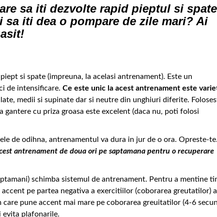
are sa iti dezvolte rapid pieptul si spate
i sa iti dea o pompare de zile mari? Ai
asit!
piept si spate (impreuna, la acelasi antrenament). Este un
ci de intensificare.
Ce este unic la acest antrenament este varie
e late, medii si supinate dar si neutre din unghiuri diferite. Folosest
 la gantere cu priza groasa este excelent (daca nu, poti folosi
oadele de odihna, antrenamentul va dura in jur de o ora. Opreste-te
a acest antrenament de doua ori pe saptamana pentru o recuperare
aptamani) schimba sistemul de antrenament. Pentru a mentine t
ccent pe partea negativa a exercitiilor (coborarea greutatilor) 
m care pune accent mai mare pe coborarea greuitatilor (4-6 secun
i evita plafonarile.