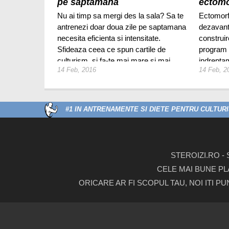
pe saptamana
ectomo
Nu ai timp sa mergi des la sala? Sa te
Ectomorf
antrenezi doar doua zile pe saptamana
dezavant
necesita eficienta si intensitate.
construi
Sfideaza ceea ce spun cartile de
program 
culturism, si fa-te mai mare si mai
indreptam
14 Feb, 2016
14 Feb, 2
puternic cu doar doua antrenamente pe
lor o san
saptamana.
#1 IN ANTRENAMENTE SI DIETE PENTRU CULTURIS
STEROIZI.RO -
CELE MAI BUNE PL
ORICARE AR FI SCOPUL TAU, NOI ITI P