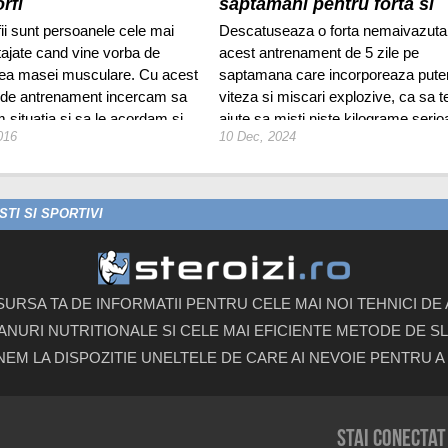
rfi
saptamani pentru forta si
marime
ii sunt persoanele cele mai
Descatuseaza o forta nemaivazuta
ajate cand vine vorba de
acest antrenament de 5 zile pe
rea masei musculare. Cu acest
saptamana care incorporeaza pute
de antrenament incercam sa
viteza si miscari explozive, ca sa t
 situatia si sa le acordam si
ajute sa misti niste kilograme serio
016
10 Dec, 2024
sa.
TI SI SPORTIVI
 SURSA TA DE INFORMATII PENTRU CELE MAI NOI TEHNICI D
ANURI NUTRITIONALE SI CELE MAI EFICIENTE METODE DE SLA
UNEM LA DISPOZITIE UNELTELE DE CARE AI NEVOIE PENTRU A 
Stai conectat