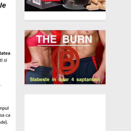
le
tatea
i si
.
impul
asa ca
de).