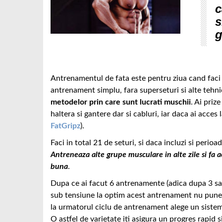
c
s
g
Antrenamentul de fata este pentru ziua cand faci 
antrenament simplu, fara superseturi si alte tehni
metodelor prin care sunt lucrati muschii
. Ai priz
haltera si gantere dar si cabluri, iar daca ai acces
FatGripz
).
Faci in total 21 de seturi, si daca incluzi si peri
Antreneaza alte grupe musculare in alte zile si f
buna
.
Dupa ce ai facut 6 antrenamente (adica dupa 3 s
sub tensiune la optim acest antrenament nu pune a
la urmatorul ciclu de antrenament alege un siste
O astfel de varietate iti asigura un progres rapid s