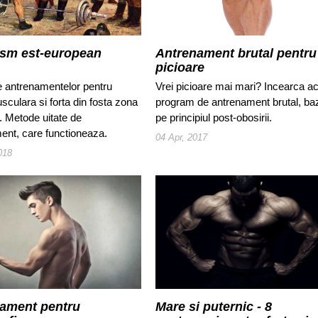
ism est-european
Antrenament brutal pentru
picioare
e antrenamentelor pentru
Vrei picioare mai mari? Incearca a
culara si forta din fosta zona
program de antrenament brutal, ba
. Metode uitate de
pe principiul post-obosirii.
ent, care functioneaza.
04 Apr, 2017
018
ament pentru
Mare si puternic - 8