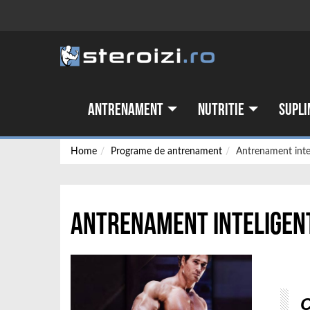
Antrenament
Nutritie
Supli
Home
Programe de antrenament
Antrenament intel
Antrenament inteligent:
C