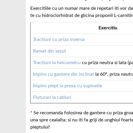
Exercitiile cu un numar mare de repetari iti vor 
te cu hidroclorhidrat de glicina proponil L-carniti
Exercitiu
Tractiuni cu priza inversa
Ramat din sezut
Tractiuni la helcometru
cu priza neutra si lata (p
Impins cu gantere din inclinat
la 60º, priza neut
Impins piept la presa cu supinatie
Fluturari la cabluri
*
Se recomanda folosirea de gantere cu priza groa
una spre cealalta; si nu iti fa griji de unghiul foar
pieptului!