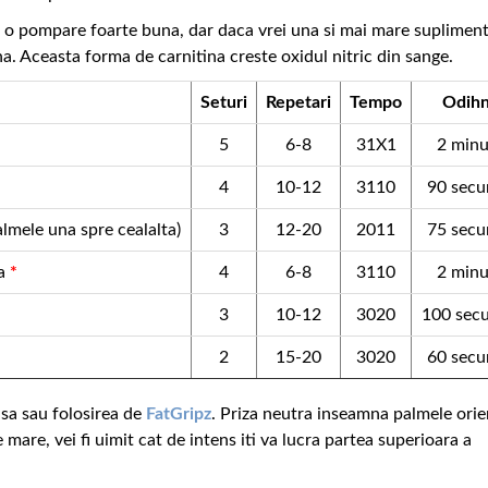
da o pompare foarte buna, dar daca vrei una si mai mare suplimen
na. Aceasta forma de carnitina creste oxidul nitric din sange.
Seturi
Repetari
Tempo
Odih
5
6-8
31X1
2 minu
4
10-12
3110
90 secu
almele una spre cealalta)
3
12-20
2011
75 secu
ra
*
4
6-8
3110
2 minu
3
10-12
3020
100 sec
2
15-20
3020
60 secu
sa sau folosirea de
FatGripz
. Priza neutra inseamna palmele orie
te mare, vei fi uimit cat de intens iti va lucra partea superioara a