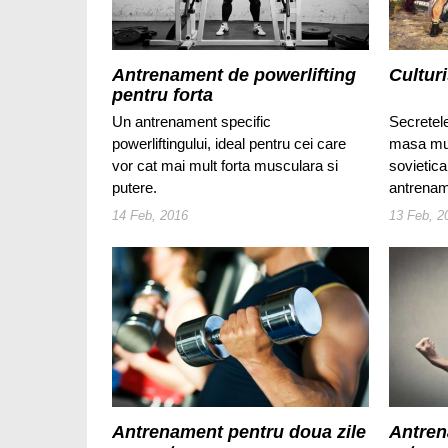
Antrenament de powerlifting
Cultur
pentru forta
Un antrenament specific
Secretel
powerliftingului, ideal pentru cei care
masa mus
vor cat mai mult forta musculara si
sovietica
putere.
antrenam
14 Feb, 2016
13 Feb, 2
Antrenament pentru doua zile
Antren