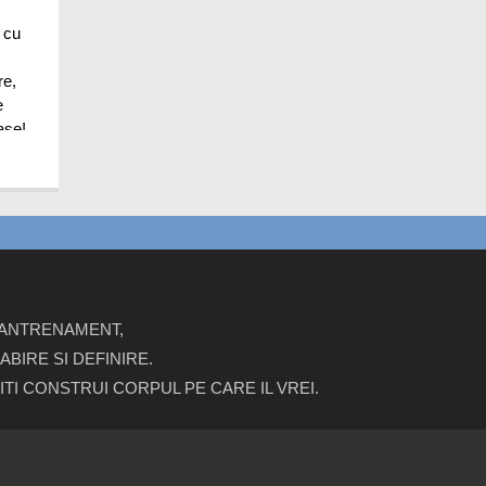
 cu
re,
e
ase!
E ANTRENAMENT,
BIRE SI DEFINIRE.
ITI CONSTRUI CORPUL PE CARE IL VREI.