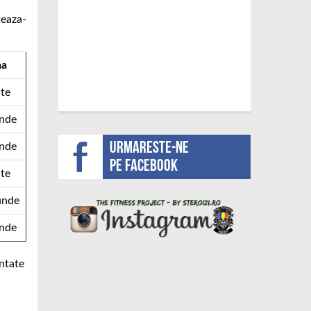
teaza-
na
te
nde
Urmareste-ne
nde
pe facebook
te
unde
nde
ntate