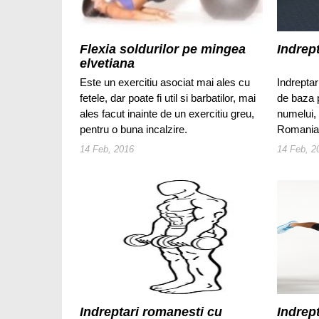
Flexia soldurilor pe mingea
Indrep
elvetiana
Este un exercitiu asociat mai ales cu
Indreptar
fetele, dar poate fi util si barbatilor, mai
de baza p
ales facut inainte de un exercitiu greu,
numelui, 
pentru o buna incalzire.
Romania
14 Feb, 2016
14 Feb, 2
Indreptari romanesti cu
Indrep