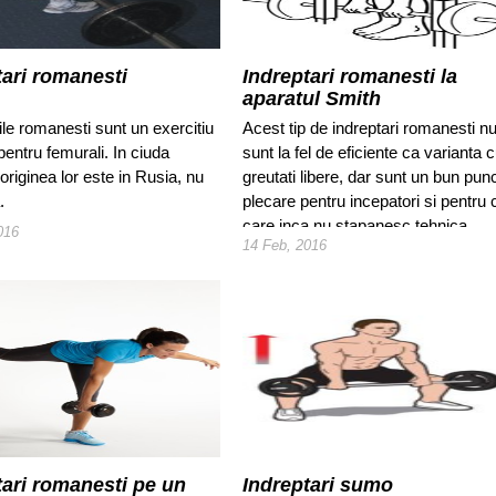
tari romanesti
Indreptari romanesti la
aparatul Smith
ile romanesti sunt un exercitiu
Acest tip de indreptari romanesti n
entru femurali. In ciuda
sunt la fel de eficiente ca varianta 
originea lor este in Rusia, nu
greutati libere, dar sunt un bun pun
.
plecare pentru incepatori si pentru 
care inca nu stapanesc tehnica
016
14 Feb, 2016
corecta. Este o variatie a indreptari
romanesti, in niciun caz un inlocuito
tari romanesti pe un
Indreptari sumo