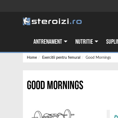
Antrenament
Nutritie
Supli
Home
Exercitii pentru femural
Good Mornings
Good Mornings
P