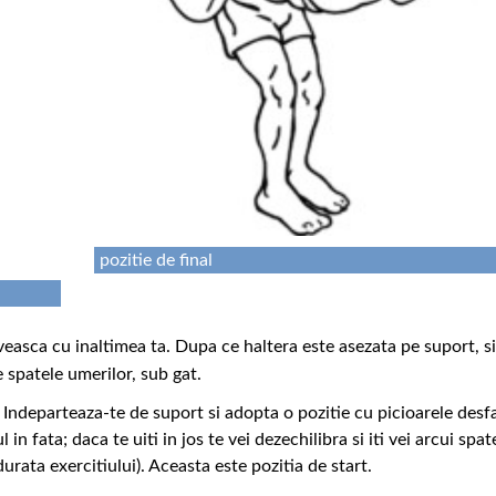
pozitie de final
iveasca cu inaltimea ta. Dupa ce haltera este asezata pe suport, si
 spatele umerilor, sub gat.
. Indeparteaza-te de suport si adopta o pozitie cu picioarele desf
 in fata; daca te uiti in jos te vei dezechilibra si iti vei arcui spat
rata exercitiului). Aceasta este pozitia de start.