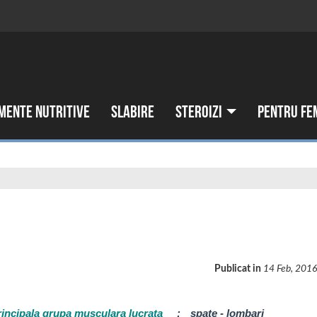
mente nutritive
Slabire
Steroizi
Pentru fe
Publicat in
14 Feb, 201
rincipala grupa musculara lucrata
:
spate - lombari