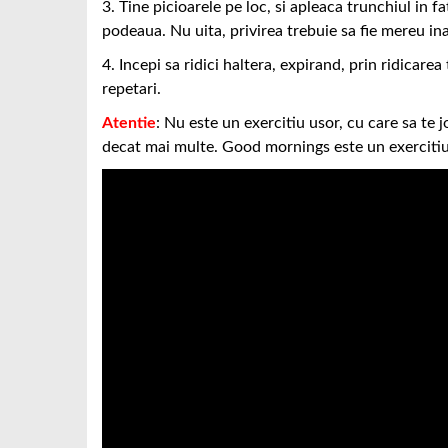
3. Tine picioarele pe loc, si apleaca trunchiul in 
podeaua. Nu uita, privirea trebuie sa fie mereu ina
4. Incepi sa ridici haltera, expirand, prin ridicare
repetari.
Atentie
: Nu este un exercitiu usor, cu care sa te j
decat mai multe. Good mornings este un exercitiu 