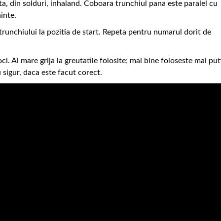
fata, din solduri, inhaland. Coboara trunchiul pana este paralel cu
inte.
a trunchiului la pozitia de start. Repeta pentru numarul dorit de
oci. Ai mare grija la greutatile folosite; mai bine foloseste mai pu
sigur, daca este facut corect.