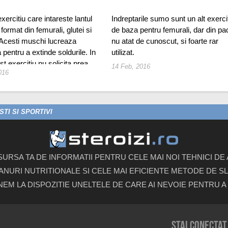
xercitiu care intareste lantul
Indreptarile sumo sunt un alt exerci
 format din femurali, glutei si
de baza pentru femurali, dar din pa
 Acesti muschi lucreaza
nu atat de cunoscut, si foarte rar
pentru a extinde soldurile. In
utilizat.
st exercitiu nu solicita prea
14 Feb, 2016
016
ele, asa cum o fac indreptarile
i clasice.
TI SI SPORTIVI
 SURSA TA DE INFORMATII PENTRU CELE MAI NOI TEHNICI D
ANURI NUTRITIONALE SI CELE MAI EFICIENTE METODE DE SLA
UNEM LA DISPOZITIE UNELTELE DE CARE AI NEVOIE PENTRU A 
Stai conectat