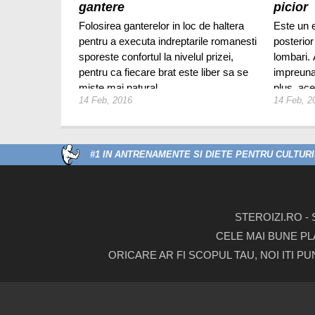
gantere
picior
Folosirea ganterelor in loc de haltera
Este un e
pentru a executa indreptarile romanesti
posterior
sporeste confortul la nivelul prizei,
lombari.
pentru ca fiecare brat este liber sa se
impreuna 
miste mai natural.
plus, ace
14 Feb, 2016
14 Feb, 2
tare spat
romanest
#1 IN ANTRENAMENTE SI DIETE PENTRU CULTURIS
STEROIZI.RO -
CELE MAI BUNE PL
ORICARE AR FI SCOPUL TAU, NOI ITI P