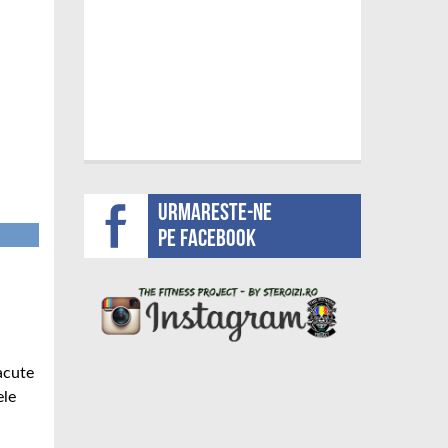
Urmareste-ne
pe facebook
acute
ele