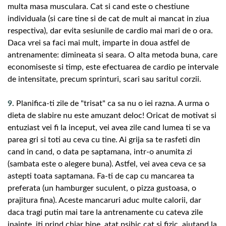
multa masa musculara. Cat si cand este o chestiune
individuala (si care tine si de cat de mult ai mancat in ziua
respectiva), dar evita sesiunile de cardio mai mari de o ora.
Daca vrei sa faci mai mult, imparte in doua astfel de
antrenamente: dimineata si seara. O alta metoda buna, care
economiseste si timp, este efectuarea de cardio pe intervale
de intensitate, precum sprinturi, scari sau saritul corzii.
9
. Planifica-ti zile de "trisat" ca sa nu o iei razna. A urma o
dieta de slabire nu este amuzant deloc! Oricat de motivat si
entuziast vei fi la inceput, vei avea zile cand lumea ti se va
parea gri si toti au ceva cu tine. Ai grija sa te rasfeti din
cand in cand, o data pe saptamana, intr-o anumita zi
(sambata este o alegere buna). Astfel, vei avea ceva ce sa
astepti toata saptamana. Fa-ti de cap cu mancarea ta
preferata (un hamburger suculent, o pizza gustoasa, o
prajitura fina). Aceste mancaruri aduc multe calorii, dar
daca tragi putin mai tare la antrenamente cu cateva zile
inainte, iti prind chiar bine, atat psihic cat si fizic, ajutand la