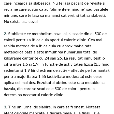
care incearca sa slabeasca. Nu te lasa pacalit de reviste si
reclame care sustin ca au "alimentele minune" sau pastilele
minune, care te lasa sa mananci cat vrei, si tot sa slabesti.
Nu exista asa ceva!
2
. Stabileste ce metabolism bazal ai, si scade din el 500 de
calorii pentru a iti calcula aportul caloric zilnic. Cea mai
rapida metoda de a iti calcula cu aproximatie rata
metabolica bazala este inmultirea numarului total de
kilograme cantarite cu 24 sau 26. La rezultat inmultesti o
cifra intre 1.5 si 1.9, in functie de activitatea fizica (1.5 fiind
sedentar si 1.9 fiind extrem de activ - atlet de performanta);
pentru majoritatea 1.55 (activitate moderata) este ce se
aplica cel mai des. Rezultatul obtinu este rata metabiolica
bazala, din care se scad cele 500 de calorii pentru a
determina necesarul caloric zilnic.
3
. Tine un jurnal de slabire, in care sa fi onest. Noteaza
atent caloriile mancate la fiecare masa, si la finalul zilei