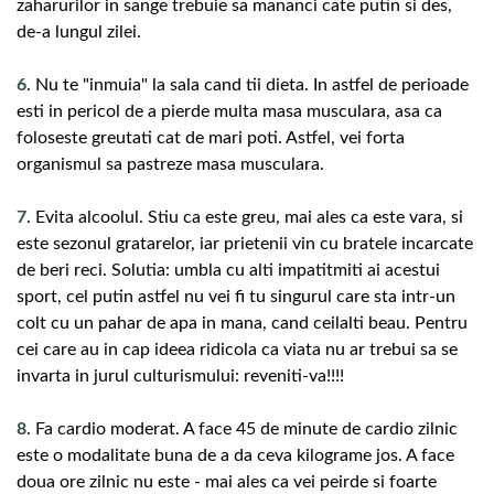
zaharurilor in sange trebuie sa mananci cate putin si des,
de-a lungul zilei.
6
. Nu te "inmuia" la sala cand tii dieta. In astfel de perioade
esti in pericol de a pierde multa masa musculara, asa ca
foloseste greutati cat de mari poti. Astfel, vei forta
organismul sa pastreze masa musculara.
7
. Evita alcoolul. Stiu ca este greu, mai ales ca este vara, si
este sezonul gratarelor, iar prietenii vin cu bratele incarcate
de beri reci. Solutia: umbla cu alti impatitmiti ai acestui
sport, cel putin astfel nu vei fi tu singurul care sta intr-un
colt cu un pahar de apa in mana, cand ceilalti beau. Pentru
cei care au in cap ideea ridicola ca viata nu ar trebui sa se
invarta in jurul culturismului: reveniti-va!!!!
8
. Fa cardio moderat. A face 45 de minute de cardio zilnic
este o modalitate buna de a da ceva kilograme jos. A face
doua ore zilnic nu este - mai ales ca vei peirde si foarte