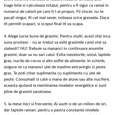
trage linie si calculeaza totalul, pentru a fi sigur ca ramai in
numarul de calorii pe care ti l-ai propus. Fii sincer, nu te
pacali singur, fii cat mai sever, noteaza orice greseala. Daca
iti permiti scapari, si scopul final iti va scapa.
4
. Alege surse bune de grasimi. Pentru multi, acest sfat inca
suna prostesc - nu ar trebui sa eviti grasimile cand vrei sa
slabesti? NU! Trebuie sa mananci in continuare anumite
grasimi, doar sa nu sari calul. Evita mezelurile, untul, laptele
gras, nucile de cocos si alte astfel de alimente. In schimb,
asigura-te ca mananci ulei de masline extravirgin si peste
gras. Te poti chiar suplimenta cu suplimente cu ulei de
peste. Consumati si cate o mana de alune sau alte nucifere,
aceasta ajutand la mentinerea nivelelor energetice si sunt
pline de grasimi sanatoase.
5
. Ia mese mici si frecvente. Ai auzit-o de un milion de ori,
dar faptele raman: pentru a pastra constante nivelele