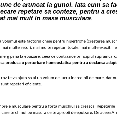
une de aruncat la gunoi. Iata cum sa fa
iecare repetare sa conteze, pentru a cre
at mai mult in masa musculara.
ca volumul este factorul cheie pentru hipertrofie (cresterea musch
ai multe seturi, mai multe repetari totale, mai multe execitii, 
erg pana la epuizare, ceea ce contrazice principiul supraincarca
e sa produca o perturbare homeostatica pentru a declansa adap
e roz te va ajuta sa ai un volum de lucru incredibil de mare, dar n
sunt repetari eficiente.
 fibrele musculare pentru a forta muschiul sa creasca. Repetarile
 la care te chinui pe masura ce te apropii de epuizare. De aceea Ar