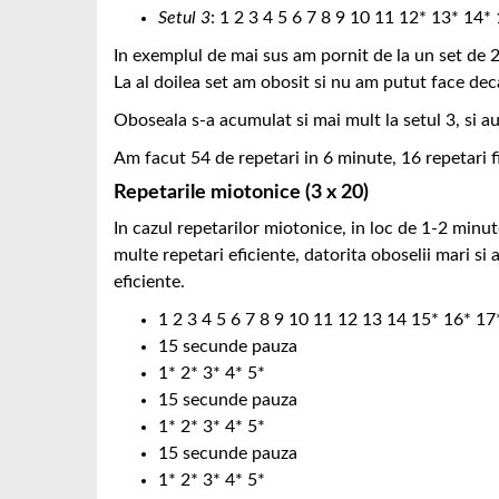
Setul 3
: 1 2 3 4 5 6 7 8 9 10 11 12* 13* 14*
In exemplul de mai sus am pornit de la un set de 20 
La al doilea set am obosit si nu am putut face decat
Oboseala s-a acumulat si mai mult la setul 3, si au 
Am facut 54 de repetari in 6 minute, 16 repetari fi
Repetarile miotonice (3 x 20)
In cazul repetarilor miotonice, in loc de 1-2 minut
multe repetari eficiente, datorita oboselii mari si 
eficiente.
1 2 3 4 5 6 7 8 9 10 11 12 13 14 15* 16* 17
15 secunde pauza
1* 2* 3* 4* 5*
15 secunde pauza
1* 2* 3* 4* 5*
15 secunde pauza
1* 2* 3* 4* 5*