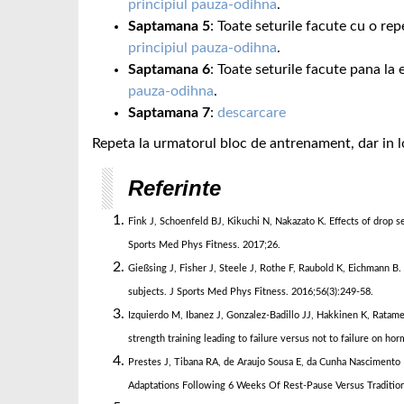
principiul pauza-odihna
.
Saptamana 5
: Toate seturile facute cu o rep
principiul pauza-odihna
.
Saptamana 6
: Toate seturile facute pana la 
pauza-odihna
.
Saptamana 7
:
descarcare
Repeta la urmatorul bloc de antrenament, dar in 
Referinte
Fink J, Schoenfeld BJ, Kikuchi N, Nakazato K. Effects of drop s
Sports Med Phys Fitness. 2017;26.
Gießsing J, Fisher J, Steele J, Rothe F, Raubold K, Eichmann B
subjects. J Sports Med Phys Fitness. 2016;56(3):249-58.
Izquierdo M, Ibanez J, Gonzalez-Badillo JJ, Hakkinen K, Ratames
strength training leading to failure versus not to failure on h
Prestes J, Tibana RA, de Araujo Sousa E, da Cunha Nascimento
Adaptations Following 6 Weeks Of Rest-Pause Versus Traditiona