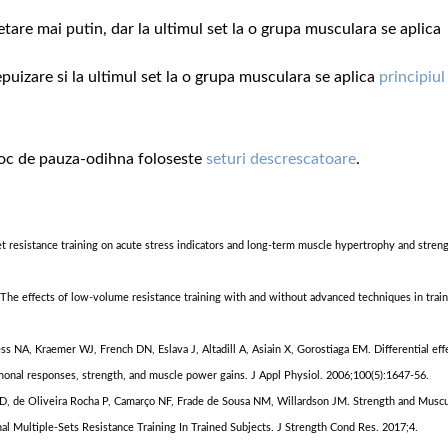
etare mai putin, dar la ultimul set la o grupa musculara se aplica
epuizare si la ultimul set la o grupa musculara se aplica
principiul
loc de pauza-odihna foloseste
seturi descrescatoare
.
et resistance training on acute stress indicators and long-term muscle hypertrophy and streng
. The effects of low-volume resistance training with and without advanced techniques in trai
s NA, Kraemer WJ, French DN, Eslava J, Altadill A, Asiain X, Gorostiaga EM. Differential eff
ormonal responses, strength, and muscle power gains. J Appl Physiol. 2006;100(5):1647-56.
 D, de Oliveira Rocha P, Camarço NF, Frade de Sousa NM, Willardson JM. Strength and Muscu
l Multiple-Sets Resistance Training In Trained Subjects. J Strength Cond Res. 2017;4.