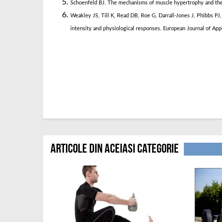
Schoenfeld BJ. The mechanisms of muscle hypertrophy and their
Weakley JS, Till K, Read DB, Roe G, Darrall-Jones J, Phibbs PJ, 
intensity and physiological responses. European Journal of Ap
Articole din aceiasi categorie