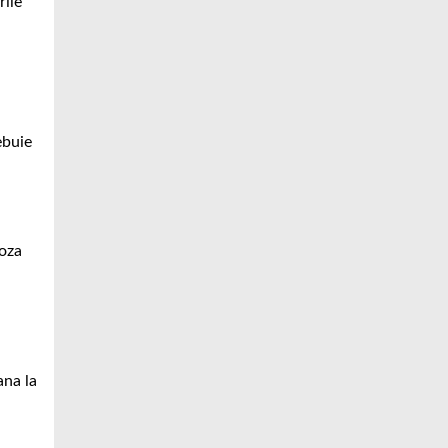
rile
ebuie
doza
.
ana la