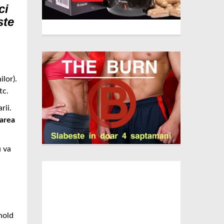
ci
ste
ilor).
etc.
rii.
tarea
u va
nold