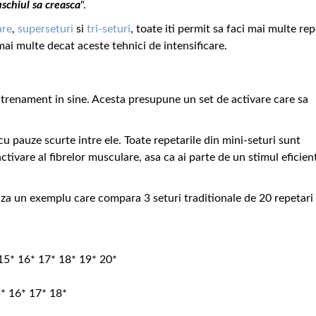
uschiul sa creasca
".
are
,
superseturi
si
tri-seturi
, toate iti permit sa faci mai multe rep
 mai multe decat aceste tehnici de intensificare.
trenament in sine. Acesta presupune un set de activare care sa
 cu pauze scurte intre ele. Toate repetarile din mini-seturi sunt
tivare al fibrelor musculare, asa ca ai parte de un stimul eficien
za un exemplu care compara 3 seturi traditionale de 20 repetari
 15* 16* 17* 18* 19* 20*
5* 16* 17* 18*