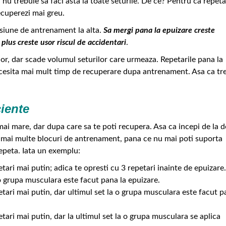
 nu trebuie sa faci asta la toate seturile. De ce? Pentru ca repeta
ecuperezi mai greu.
 sesiune de antrenament la alta.
Sa mergi pana la epuizare creste
 plus creste usor riscul de accidentari
.
or, dar scade volumul seturilor care urmeaza. Repetarile pana la
cesita mai mult timp de recuperare dupa antrenament. Asa ca tr
ciente
ai mare, dar dupa care sa te poti recupera. Asa ca incepi de la 
 a mai multe blocuri de antrenament, pana ce nu mai poti suporta
epeta. Iata un exemplu:
etari mai putin; adica te opresti cu 3 repetari inainte de epuizare
 o grupa musculara este facut pana la epuizare.
petari mai putin, dar ultimul set la o grupa musculara este facut p
etari mai putin, dar la ultimul set la o grupa musculara se aplica