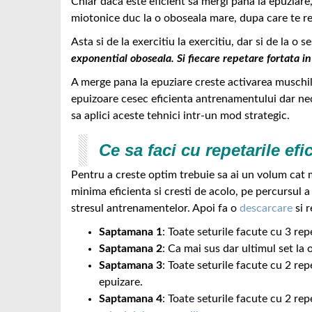
Chiar daca este eficient sa mergi pana la epuziare,
miotonice duc la o oboseala mare, dupa care te r
Asta si de la exercitiu la exercitiu, dar si de la o
exponential oboseala. Si fiecare repetare fortata in
A merge pana la epuziare creste activarea muschil
epuizoare cesec eficienta antrenamentului dar ne
sa aplici aceste tehnici intr-un mod strategic.
Ce sa faci cu repetarile efi
Pentru a creste optim trebuie sa ai un volum cat m
minima eficienta si cresti de acolo, pe percursul
stresul antrenamentelor. Apoi fa o
descarcare
si r
Saptamana 1
: Toate seturile facute cu 3 rep
Saptamana 2
: Ca mai sus dar ultimul set la
Saptamana 3
: Toate seturile facute cu 2 re
epuizare.
Saptamana 4
: Toate seturile facute cu 2 rep