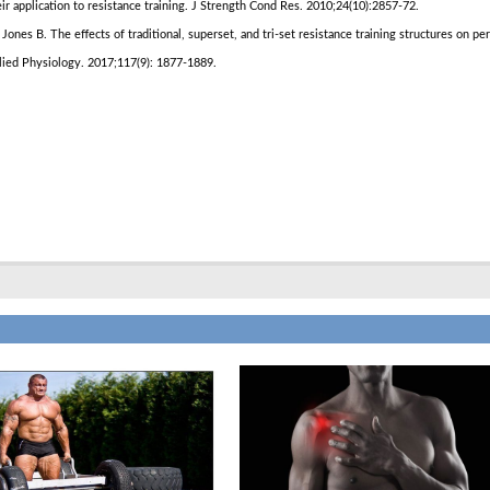
 application to resistance training. J Strength Cond Res. 2010;24(10):2857-72.
Jones B. The effects of traditional, superset, and tri-set resistance training structures on pe
plied Physiology. 2017;117(9): 1877-1889.