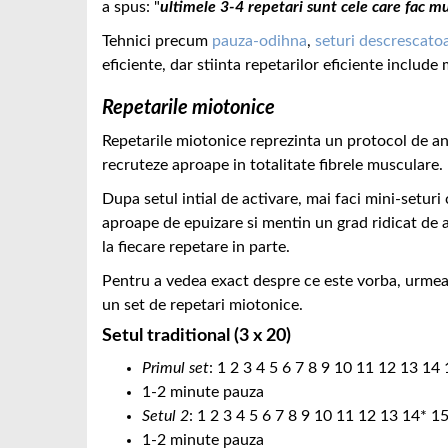
a spus: "
ultimele 3-4 repetari sunt cele care fac m
Tehnici precum
pauza-odihna
,
seturi descrescato
eficiente, dar stiinta repetarilor eficiente include
Repetarile miotonice
Repetarile miotonice reprezinta un protocol de an
recruteze aproape in totalitate fibrele musculare.
Dupa setul intial de activare, mai faci mini-seturi
aproape de epuizare si mentin un grad ridicat de ac
la fiecare repetare in parte.
Pentru a vedea exact despre ce este vorba, urmea
un set de repetari miotonice.
Setul traditional (3 x 20)
Primul set
: 1 2 3 4 5 6 7 8 9 10 11 12 13 14
1-2 minute pauza
Setul 2
: 1 2 3 4 5 6 7 8 9 10 11 12 13 14* 1
1-2 minute pauza