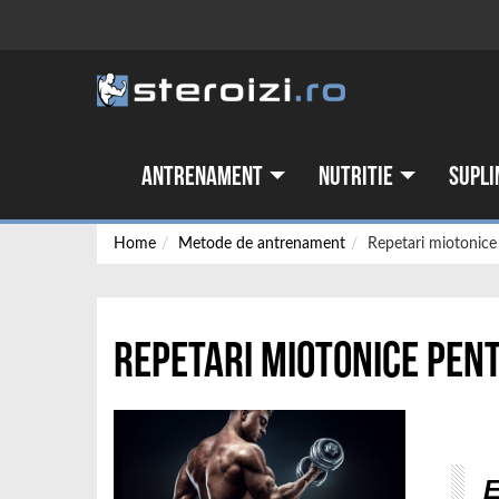
Antrenament
Nutritie
Supli
Home
Metode de antrenament
Repetari miotonic
Repetari miotonice pe
E