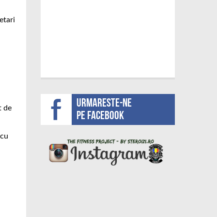
etari
Urmareste-ne
t de
pe facebook
 cu