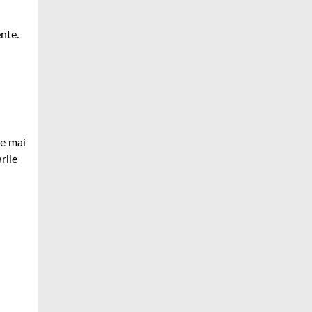
ente.
ce mai
rile