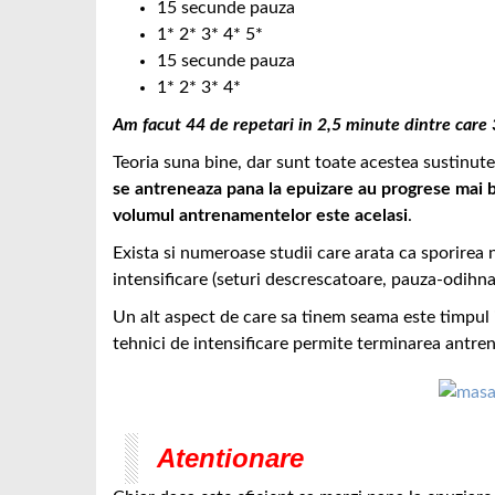
15 secunde pauza
1* 2* 3* 4* 5*
15 secunde pauza
1* 2* 3* 4*
Am facut 44 de repetari in 2,5 minute dintre care 30
Teoria suna bine, dar sunt toate acestea sustinut
se antreneaza pana la epuizare au progrese mai b
volumul antrenamentelor este acelasi
.
Exista si numeroase studii care arata ca sporirea n
intensificare (seturi descrescatoare, pauza-odihna
Un alt aspect de care sa tinem seama este timpul i
tehnici de intensificare permite terminarea antre
Atentionare