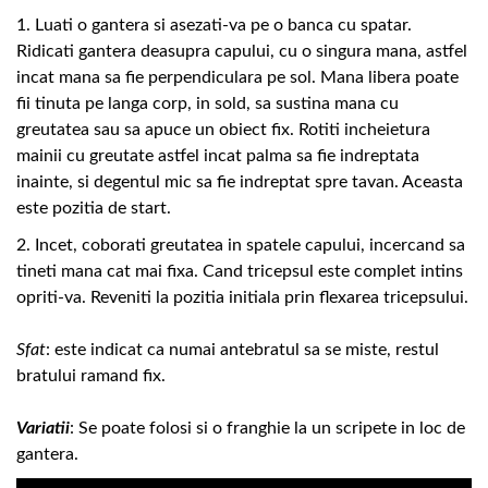
1. Luati o gantera si asezati-va pe o banca cu spatar.
Ridicati gantera deasupra capului, cu o singura mana, astfel
incat mana sa fie perpendiculara pe sol. Mana libera poate
fii tinuta pe langa corp, in sold, sa sustina mana cu
greutatea sau sa apuce un obiect fix. Rotiti incheietura
mainii cu greutate astfel incat palma sa fie indreptata
inainte, si degentul mic sa fie indreptat spre tavan. Aceasta
este pozitia de start.
2. Incet, coborati greutatea in spatele capului, incercand sa
tineti mana cat mai fixa. Cand tricepsul este complet intins
opriti-va. Reveniti la pozitia initiala prin flexarea tricepsului.
Sfat
: este indicat ca numai antebratul sa se miste, restul
bratului ramand fix.
Variatii
: Se poate folosi si o franghie la un scripete in loc de
gantera.