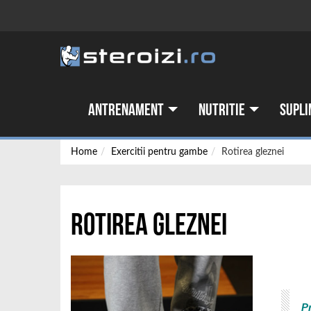
Antrenament
Nutritie
Supli
Home
Exercitii pentru gambe
Rotirea gleznei
Rotirea gleznei
P