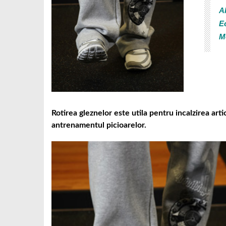
Al
E
M
Rotirea gleznelor este utila pentru incalzirea arti
antrenamentul picioarelor.