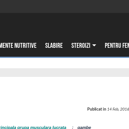
mente nutritive
Slabire
Steroizi
Pentru fe
Publicat in
14 Feb, 201
rincipala grupa musculara lucrata
:
gambe