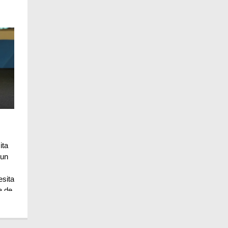
ita
 un
esita
a de