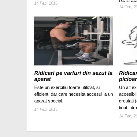
De aceea,
14 Feb, 2016
14 Feb, 2
inainte 
Ridicari pe varfuri din sezut la
Ridicar
aparat
picioa
Este un exercitiu foarte utilizat, si
Un alt ex
eficient, dar care necesita accesul la un
accesibil
aparat special.
greutati 
tinut int
14 Feb, 2016
14 Feb, 2