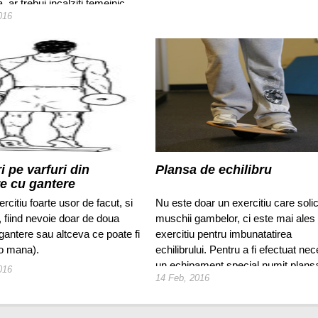
 ar trebui incalziti temeinic
016
de antrenamente.
i pe varfuri din
Plansa de echilibru
re cu gantere
ercitiu foarte usor de facut, si
Nu este doar un exercitiu care solic
, fiind nevoie doar de doua
muschii gambelor, ci este mai ales
(gantere sau altceva ce poate fi
exercitiu pentru imbunatatirea
r-o mana).
echilibrului. Pentru a fi efectuat nec
un echipament special numit plans
016
14 Feb, 2016
echilibru.