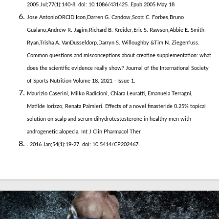
2005 Jul;77(1):140-8. doi: 10.1086/431425. Epub 2005 May 18
Jose AntonioORCID Icon,Darren G. Candow,Scott C. Forbes,Bruno
Gualano,Andrew R. Jagim,Richard B. Kreider,Eric S. Rawson,Abbie E. Smith-
Ryan,Trisha A. VanDusseldorp,Darryn S. Willoughby &Tim N. Ziegenfuss.
Common questions and misconceptions about creatine supplementation: what
does the scientific evidence really show? Journal of the International Society
of Sports Nutrition Volume 18, 2021 - Issue 1.
Maurizio Caserini, Milko Radicioni, Chiara Leuratti, Emanuela Terragni,
Matilde Iorizzo, Renata Palmieri. Effects of a novel finasteride 0.25% topical
solution on scalp and serum dihydrotestosterone in healthy men with
androgenetic alopecia. Int J Clin Pharmacol Ther
. 2016 Jan;54(1):19-27. doi: 10.5414/CP202467.