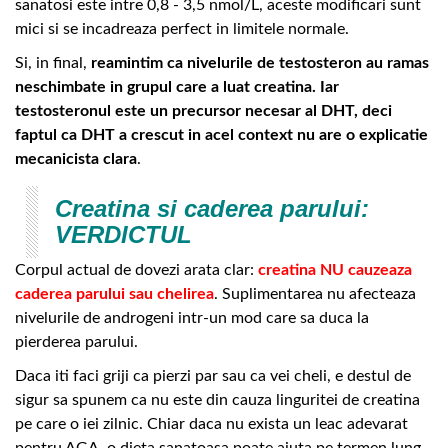
sanatosi este intre 0,8 - 3,5 nmol/L, aceste modificari sunt
mici si se incadreaza perfect in limitele normale.
Si, in final,
reamintim ca nivelurile de testosteron au ramas
neschimbate in grupul care a luat creatina. Iar
testosteronul este un precursor necesar al DHT, deci
faptul ca DHT a crescut in acel context nu are o explicatie
mecanicista clara
.
Creatina si caderea parului:
VERDICTUL
Corpul actual de dovezi arata clar:
creatina NU cauzeaza
caderea parului sau chelirea
. Suplimentarea nu afecteaza
nivelurile de androgeni intr-un mod care sa duca la
pierderea parului.
Daca iti faci griji ca pierzi par sau ca vei cheli, e destul de
sigur sa spunem ca nu este din cauza linguritei de creatina
pe care o iei zilnic. Chiar daca nu exista un leac adevarat