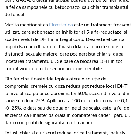
pentru AGA, o dieta sanatoasa poate ajuta pe termen lung,
la fel ca sampoanele cu ketoconazol sau chiar transplantul
de foliculi.
Merita mentionat ca
Finasterida
este un tratament frecvent
utilizat, care actioneaza ca inhibitor al 5-alfa-reductazei si
scade nivelul de DHT in intregul corp. Desi este eficienta
impotriva caderii parului, finasterida orala poate duce la
disfunctii sexuale majore, care pot persista chiar si dupa
incetarea tratamentului. Se pare ca blocarea DHT in tot
corpul vine cu efecte secundare considerabile.
Din fericire, finasterida topica ofera o solutie de
compromis: cremele cu doza redusa pot reduce local DHT
la nivelul scalpului cu aproximativ 50%, scazand nivelul din
sange cu doar 25%. Aplicarea a 100 de μL de crema de 0,1
-0 ,25%, o data sau de doua ori pe zi pe scalp, este la fel de
eficienta ca Finasterida orala in combaterea caderii parului,
dar cu un profil de siguranta mult mai bun.
Totusi, chiar si cu riscuri reduse, orice tratament, inclusiv