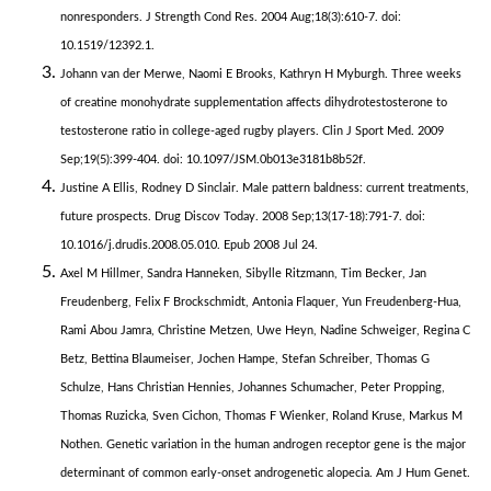
nonresponders. J Strength Cond Res. 2004 Aug;18(3):610-7. doi:
10.1519/12392.1.
Johann van der Merwe, Naomi E Brooks, Kathryn H Myburgh. Three weeks
of creatine monohydrate supplementation affects dihydrotestosterone to
testosterone ratio in college-aged rugby players. Clin J Sport Med. 2009
Sep;19(5):399-404. doi: 10.1097/JSM.0b013e3181b8b52f.
Justine A Ellis, Rodney D Sinclair. Male pattern baldness: current treatments,
future prospects. Drug Discov Today. 2008 Sep;13(17-18):791-7. doi:
10.1016/j.drudis.2008.05.010. Epub 2008 Jul 24.
Axel M Hillmer, Sandra Hanneken, Sibylle Ritzmann, Tim Becker, Jan
Freudenberg, Felix F Brockschmidt, Antonia Flaquer, Yun Freudenberg-Hua,
Rami Abou Jamra, Christine Metzen, Uwe Heyn, Nadine Schweiger, Regina C
Betz, Bettina Blaumeiser, Jochen Hampe, Stefan Schreiber, Thomas G
Schulze, Hans Christian Hennies, Johannes Schumacher, Peter Propping,
Thomas Ruzicka, Sven Cichon, Thomas F Wienker, Roland Kruse, Markus M
Nothen. Genetic variation in the human androgen receptor gene is the major
determinant of common early-onset androgenetic alopecia. Am J Hum Genet.