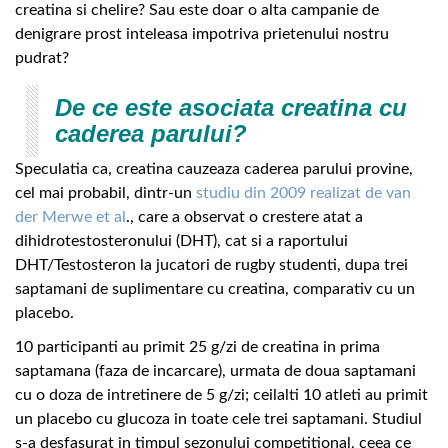
creatina si chelire? Sau este doar o alta campanie de
denigrare prost inteleasa impotriva prietenului nostru
pudrat?
De ce este asociata creatina cu
caderea parului?
Speculatia ca, creatina cauzeaza caderea parului provine,
cel mai probabil, dintr-un
studiu din 2009 realizat de van
der Merwe et al
., care a observat o crestere atat a
dihidrotestosteronului (DHT), cat si a raportului
DHT/Testosteron la jucatori de rugby studenti, dupa trei
saptamani de suplimentare cu creatina, comparativ cu un
placebo.
10 participanti au primit 25 g/zi de creatina in prima
saptamana (faza de incarcare), urmata de doua saptamani
cu o doza de intretinere de 5 g/zi; ceilalti 10 atleti au primit
un placebo cu glucoza in toate cele trei saptamani. Studiul
s-a desfasurat in timpul sezonului competitional, ceea ce