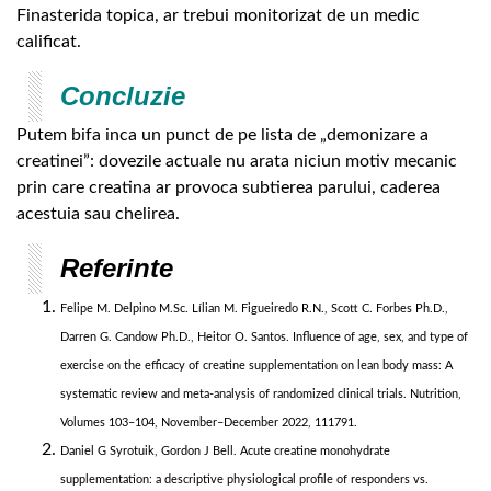
Finasterida topica, ar trebui monitorizat de un medic
calificat.
Concluzie
Putem bifa inca un punct de pe lista de „demonizare a
creatinei”: dovezile actuale nu arata niciun motiv mecanic
prin care creatina ar provoca subtierea parului, caderea
acestuia sau chelirea.
Referinte
Felipe M. Delpino M.Sc. Lílian M. Figueiredo R.N., Scott C. Forbes Ph.D.,
Darren G. Candow Ph.D., Heitor O. Santos. Influence of age, sex, and type of
exercise on the efficacy of creatine supplementation on lean body mass: A
systematic review and meta-analysis of randomized clinical trials. Nutrition,
Volumes 103–104, November–December 2022, 111791.
Daniel G Syrotuik, Gordon J Bell. Acute creatine monohydrate
supplementation: a descriptive physiological profile of responders vs.