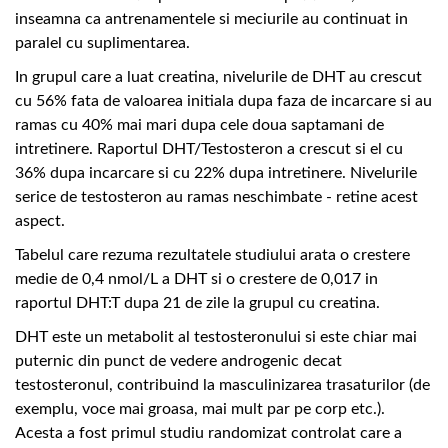
inseamna ca antrenamentele si meciurile au continuat in
paralel cu suplimentarea.
In grupul care a luat creatina, nivelurile de DHT au crescut
cu 56% fata de valoarea initiala dupa faza de incarcare si au
ramas cu 40% mai mari dupa cele doua saptamani de
intretinere. Raportul DHT/Testosteron a crescut si el cu
36% dupa incarcare si cu 22% dupa intretinere. Nivelurile
serice de testosteron au ramas neschimbate - retine acest
aspect.
Tabelul care rezuma rezultatele studiului arata o crestere
medie de 0,4 nmol/L a DHT si o crestere de 0,017 in
raportul DHT:T dupa 21 de zile la grupul cu creatina.
DHT este un metabolit al testosteronului si este chiar mai
puternic din punct de vedere androgenic decat
testosteronul, contribuind la masculinizarea trasaturilor (de
exemplu, voce mai groasa, mai mult par pe corp etc.).
Acesta a fost primul studiu randomizat controlat care a