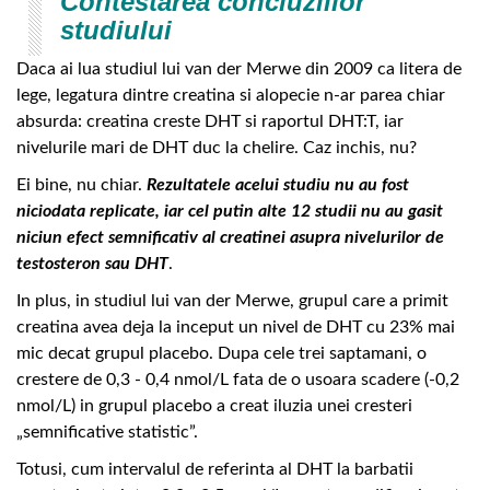
Contestarea concluziilor
studiului
Daca ai lua studiul lui van der Merwe din 2009 ca litera de
lege, legatura dintre creatina si alopecie n-ar parea chiar
absurda: creatina creste DHT si raportul DHT:T, iar
nivelurile mari de DHT duc la chelire. Caz inchis, nu?
Ei bine, nu chiar.
Rezultatele acelui studiu nu au fost
niciodata replicate, iar cel putin alte 12 studii nu au gasit
niciun efect semnificativ al creatinei asupra nivelurilor de
testosteron sau DHT
.
In plus, in studiul lui van der Merwe, grupul care a primit
creatina avea deja la inceput un nivel de DHT cu 23% mai
mic decat grupul placebo. Dupa cele trei saptamani, o
crestere de 0,3 - 0,4 nmol/L fata de o usoara scadere (-0,2
nmol/L) in grupul placebo a creat iluzia unei cresteri
„semnificative statistic”.
Totusi, cum intervalul de referinta al DHT la barbatii