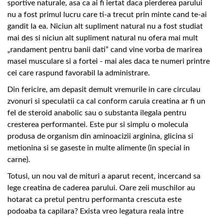
sportive naturale, asa ca ai fi iertat daca pierderea parului
nu a fost primul lucru care ti-a trecut prin minte cand te-ai
gandit la ea. Niciun alt supliment natural nu a fost studiat
mai des si niciun alt supliment natural nu ofera mai mult
„randament pentru banii dati” cand vine vorba de marirea
masei musculare si a fortei - mai ales daca te numeri printre
cei care raspund favorabil la administrare.
Din fericire, am depasit demult vremurile in care circulau
zvonuri si speculatii ca cal conform caruia creatina ar fi un
fel de steroid anabolic sau o substanta ilegala pentru
cresterea performantei. Este pur si simplu o molecula
produsa de organism din aminoacizii arginina, glicina si
metionina si se gaseste in multe alimente (in special in
carne).
Totusi, un nou val de mituri a aparut recent, incercand sa
lege creatina de caderea parului. Oare zeii muschilor au
hotarat ca pretul pentru performanta crescuta este
podoaba ta capilara? Exista vreo legatura reala intre