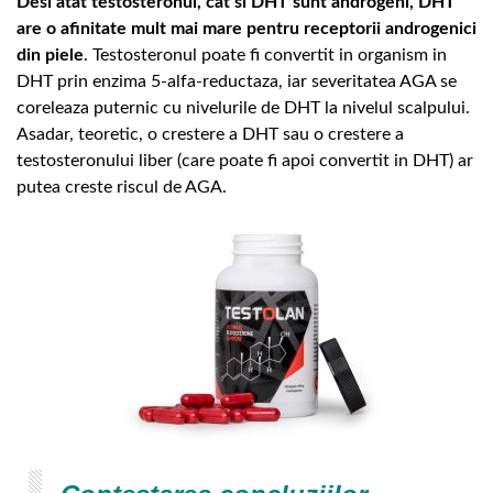
Desi atat testosteronul, cat si DHT sunt androgeni, DHT
are o afinitate mult mai mare pentru receptorii androgenici
din piele
. Testosteronul poate fi convertit in organism in
DHT prin enzima 5-alfa-reductaza, iar severitatea AGA se
coreleaza puternic cu nivelurile de DHT la nivelul scalpului.
Asadar, teoretic, o crestere a DHT sau o crestere a
testosteronului liber (care poate fi apoi convertit in DHT) ar
putea creste riscul de AGA.