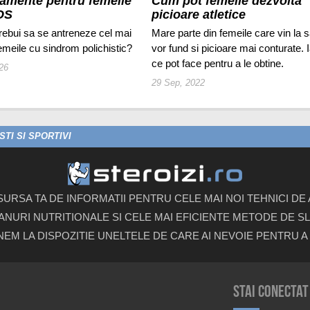
amente pentru femeile
Cum pot femeile dezvolta
OS
picioare atletice
rebui sa se antreneze cel mai
Mare parte din femeile care vin la s
femeile cu sindrom polichistic?
vor fund si picioare mai conturate. 
ce pot face pentru a le obtine.
026
29 Sep, 2022
TI SI SPORTIVI
 SURSA TA DE INFORMATII PENTRU CELE MAI NOI TEHNICI D
ANURI NUTRITIONALE SI CELE MAI EFICIENTE METODE DE SLA
UNEM LA DISPOZITIE UNELTELE DE CARE AI NEVOIE PENTRU A 
Stai conectat