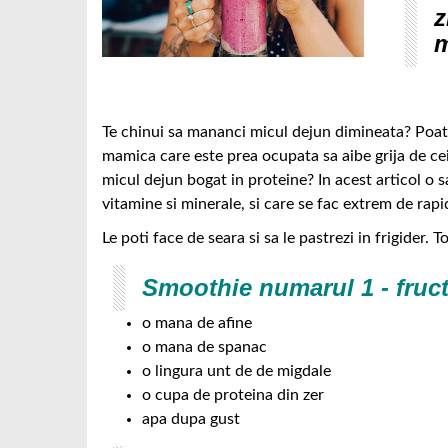
z
m
Te chinui sa mananci micul dejun dimineata? Poate 
mamica care este prea ocupata sa aibe grija de cei 
micul dejun bogat in proteine? In acest articol o 
vitamine si minerale, si care se fac extrem de rapi
Le poti face de seara si sa le pastrezi in frigider. 
Smoothie numarul 1 - fruc
o mana de afine
o mana de spanac
o lingura unt de de migdale
o cupa de proteina din zer
apa dupa gust