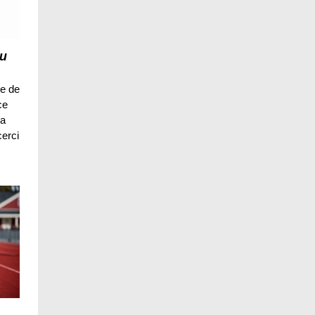
nu
te de
ce
sa
cerci