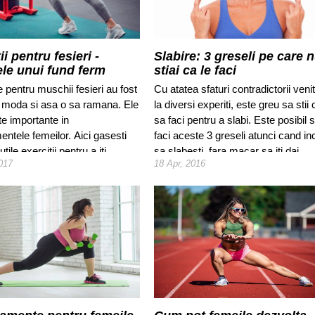
ii pentru fesieri -
Slabire: 3 greseli pe care 
ele unui fund ferm
stiai ca le faci
le pentru muschii fesieri au fost
Cu atatea sfaturi contradictorii veni
 moda si asa o sa ramana. Ele
la diversi experiti, este greu sa stii 
te importante in
sa faci pentru a slabi. Este posibil 
ntele femeilor. Aici gasesti
faci aceste 3 greseli atunci cand in
tile exercitii pentru a iti
sa slabesti, fara macar sa iti dai
017
18 Apr, 2016
fesierii si a dobandi un fund
seama.
uternic.