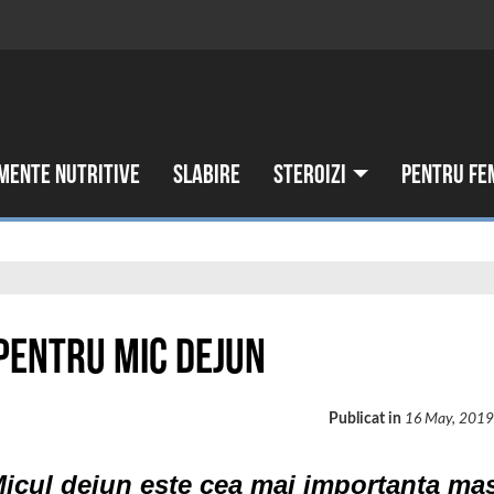
mente nutritive
Slabire
Steroizi
Pentru fe
 pentru mic dejun
Publicat in
16 May, 201
icul dejun este cea mai importanta ma