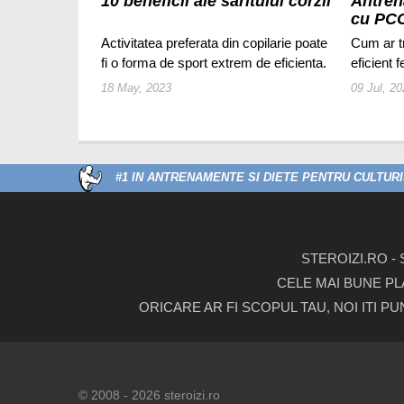
10 beneficii ale saritului corzii
Antren
cu PC
Activitatea preferata din copilarie poate
Cum ar t
fi o forma de sport extrem de eficienta.
eficient 
18 May, 2023
09 Jul, 2
#1 IN ANTRENAMENTE SI DIETE PENTRU CULTURIS
STEROIZI.RO -
CELE MAI BUNE PL
ORICARE AR FI SCOPUL TAU, NOI ITI P
© 2008 - 2026 steroizi.ro