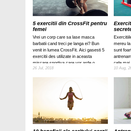
5 exercitii din CrossFit pentru
Exercit
femei
secret
Vrei un corp care sa lase masca
Exercitii
barbatii cand treci pe langa ei? Bun
mereu la
venit in lumea CrossFit. Aici gasesti 5
sunt foar
exercitii des utilizate in aceasta
antrename
miscare sportiva care vor arde o
cele mai u
26 Jul, 2018
10 Aug, 2
groaza de grasime, iti vor tonifia
dezvolta 
musculatura si iti vor da un corp
ferm si p
functional.