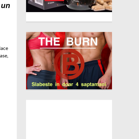
u un
lace
ase,