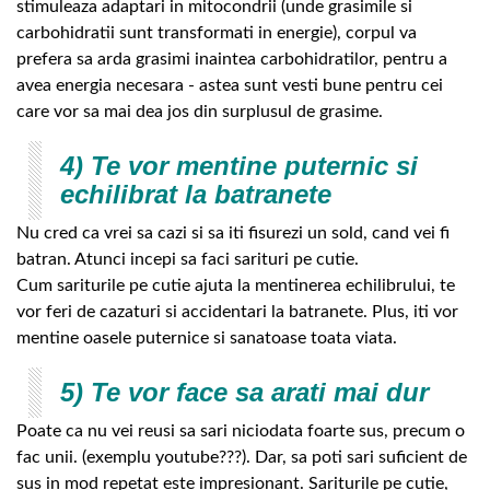
stimuleaza adaptari in mitocondrii (unde grasimile si
carbohidratii sunt transformati in energie), corpul va
prefera sa arda grasimi inaintea carbohidratilor, pentru a
avea energia necesara - astea sunt vesti bune pentru cei
care vor sa mai dea jos din surplusul de grasime.
4) Te vor mentine puternic si
echilibrat la batranete
Nu cred ca vrei sa cazi si sa iti fisurezi un sold, cand vei fi
batran. Atunci incepi sa faci sarituri pe cutie.
Cum sariturile pe cutie ajuta la mentinerea echilibrului, te
vor feri de cazaturi si accidentari la batranete. Plus, iti vor
mentine oasele puternice si sanatoase toata viata.
5) Te vor face sa arati mai dur
Poate ca nu vei reusi sa sari niciodata foarte sus, precum o
fac unii. (exemplu youtube???). Dar, sa poti sari suficient de
sus in mod repetat este impresionant. Sariturile pe cutie,