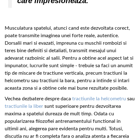
care impresioneaza.
Musculatura spatelui, atunci cand este dezvoltata corect,
poate transmite imaginea unei forte reale, autentice.
Dorsalii mari si evazati, impreuna cu muschii romboizi si
teres bine definiti si detaliati, transmit mesajul unui
adevarat razboinic al salii. Pentru a obtine acel aspect lat si
impunator, lucrurile sunt simple - trebuie sa faci un anumit
tip de miscare de tractiune verticala, precum tractiuni la
helcometru sau tractiuni la bara, pentru a intinde si intari
aceasta zona si a obtine cele mai bune rezultate posibile.
Vechea dezbatere despre daca
tractiunile la helcometru
sau
tractiunile la liber
sunt superioare pentru dezvoltarea
maxima a spatelui dureaza de mult timp. Odata cu
popularizarea filozofiei antrenamentului functional in
ultimii ani, alegerea pare evidenta pentru multi. Totusi,
discutia nu ar fi completa fara o analiza atenta a fiecareia