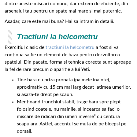
dintre aceste miscari comune, dar extrem de eficiente, din
arsenalul tau pentru un spate mai mare si mai puternic.
Asadar, care este mai buna? Hai sa intram in detalii.
Tractiuni la helcometru
Exercitiul clasic de
tractiuni la helcometru
a fost si va
continua sa fie un element de baza pentru dezvoltarea
spatelui. Din pacate, forma si tehnica corecta sunt aproape
la fel de rare precum o aparitie a lui Yeti.
Tine bara cu priza pronata (palmele inainte),
aproximativ cu 15 cm mai larg decat latimea umerilor,
si asaza-te drept pe scaun.
Mentinand trunchiul stabil, trage bara spre piept
folosind coatele, nu mainile, si incearca sa faci o
miscare de ridicari din umeri inverse” cu centura
scapulara. Astfel, accentul se muta de pe bicepsi pe
dorsali.