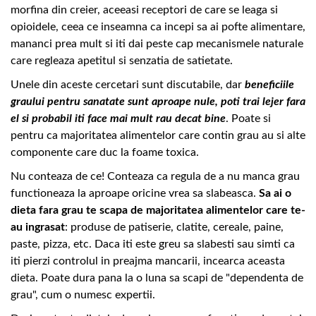
morfina din creier, aceeasi receptori de care se leaga si
opioidele, ceea ce inseamna ca incepi sa ai pofte alimentare,
mananci prea mult si iti dai peste cap mecanismele naturale
care regleaza apetitul si senzatia de satietate.
Unele din aceste cercetari sunt discutabile, dar
beneficiile
graului pentru sanatate sunt aproape nule, poti trai lejer fara
el si probabil iti face mai mult rau decat bine
. Poate si
pentru ca majoritatea alimentelor care contin grau au si alte
componente care duc la foame toxica.
Nu conteaza de ce! Conteaza ca regula de a nu manca grau
functioneaza la aproape oricine vrea sa slabeasca.
Sa ai o
dieta fara grau te scapa de majoritatea alimentelor care te-
au ingrasat
: produse de patiserie, clatite, cereale, paine,
paste, pizza, etc. Daca iti este greu sa slabesti sau simti ca
iti pierzi controlul in preajma mancarii, incearca aceasta
dieta. Poate dura pana la o luna sa scapi de "dependenta de
grau", cum o numesc expertii.