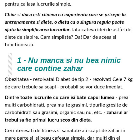
pentru ca lasa lucrurile simple.
Chiar si daca esti ciineva cu experienta care se pricepe la
antrenamente si diete, o dieta cu o singura regula poate
ajuta la simplificarea lucrurilor
. Iata cateva idei de astfel de
diete de slabire. Cam simpliste? Da! Dar de aceea si
functioneaza.
1 - Nu manca si nu bea nimic
care contine zahar
Obezitatea - rezolvata! Diabet de tip 2 - rezolvat! Cele 7 kg
de care trebuie sa scapi - probabil se vor duce imediat.
Dintre toate lucrurile cu care isi bate capul lumea
- prea
multi carbohidrati, prea multe grasimi, tipurile gresite de
carbohidrati sau grasimi, organic sau nu, etc. -
zaharul ar
trebui sa fie primul lucru scos din dieta
.
Cei interesati de fitness si sanatate au scapt de zahar in
mare parte si isi beau cafeaua simpla, dar multi din ei