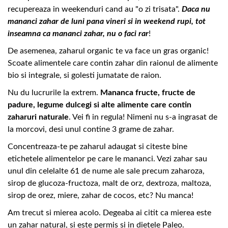
recupereaza in weekenduri cand au "o zi trisata".
Daca nu
mananci zahar de luni pana vineri si in weekend rupi, tot
inseamna ca mananci zahar, nu o faci rar
!
De asemenea, zaharul organic te va face un gras organic!
Scoate alimentele care contin zahar din raionul de alimente
bio si integrale, si golesti jumatate de raion.
Nu du lucrurile la extrem.
Mananca fructe, fructe de
padure, legume dulcegi si alte alimente care contin
zaharuri naturale
. Vei fi in regula! Nimeni nu s-a ingrasat de
la morcovi, desi unul contine 3 grame de zahar.
Concentreaza-te pe zaharul adaugat si citeste bine
etichetele alimentelor pe care le mananci. Vezi zahar sau
unul din celelalte 61 de nume ale sale precum zaharoza,
sirop de glucoza-fructoza, malt de orz, dextroza, maltoza,
sirop de orez, miere, zahar de cocos, etc? Nu manca!
Am trecut si mierea acolo. Degeaba ai citit ca mierea este
un zahar natural, si este permis si in dietele Paleo.