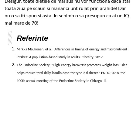
Desigur, toate dietele de mai sus nu vor functiona daca stai
toata ziua pe scaun si mananci unt rulat prin arahide! Dar
nu o sa iti spun si asta. In schimb o sa presupun ca ai un IQ
mai mare de 70!
Referinte
Mirkka Maukonen, et al, Differences in timing of energy and macronutrient
intakes: A population-based study in adults. Obesity, 2017
The Endocrine Society. "High-energy breakfast promotes weight loss: Diet
helps reduce total daily insulin dose for type 2 diabetes." ENDO 2018, the
100th annual meeting of the Endocrine Society in Chicago, Ill.