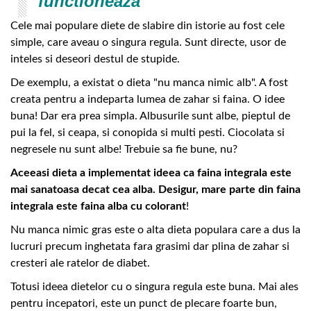
functioneaza
Cele mai populare diete de slabire din istorie au fost cele
simple, care aveau o singura regula. Sunt directe, usor de
inteles si deseori destul de stupide.
De exemplu, a existat o dieta "nu manca nimic alb". A fost
creata pentru a indeparta lumea de zahar si faina. O idee
buna! Dar era prea simpla. Albusurile sunt albe, pieptul de
pui la fel, si ceapa, si conopida si multi pesti. Ciocolata si
negresele nu sunt albe! Trebuie sa fie bune, nu?
Aceeasi dieta a implementat ideea ca faina integrala este
mai sanatoasa decat cea alba. Desigur, mare parte din faina
integrala este faina alba cu colorant
!
Nu manca nimic gras este o alta dieta populara care a dus la
lucruri precum inghetata fara grasimi dar plina de zahar si
cresteri ale ratelor de diabet.
Totusi ideea dietelor cu o singura regula este buna. Mai ales
pentru incepatori, este un punct de plecare foarte bun,