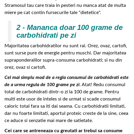
Stramosul tau care traia in pesteri nu manca atat de multa
miere pe cat contin fursecurile tale "dietetice".
2 - Mananca doar 100 grame de
carbohidrati pe zi
Majoritatea carbohidratilor nu sunt rai. Orez, ovaz, cartofi,
sunt surse pure de energie pentru muschi. Dar majoritatea
supraponderalilor supra-consuma carbohidrati; si nu din
orez, ovaz si cartofi.
Cel mai simplu mod de a regla consumul de carbohidrati este
de a urma regula de 100 grame pe zi
. Atat! Redu consumul
total de carbohidrati dintr-o zi la 100 de grame. Pentru
multi este usor de inteles si de urmat si scade consumul
caloric total fara sa iti dai seama. Cu carbohidratii limitati,
dar nu foarte limitati, aportul proteic creste de la sine, ceea
ce aduce si senzatie mai mare de satietate.
Cei care se antreneaza cu greutati ar trebui sa consume