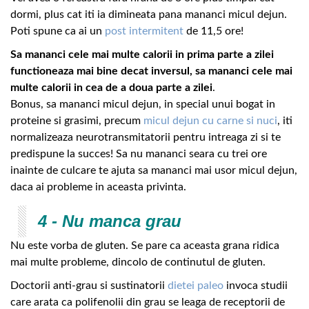
dormi, plus cat iti ia dimineata pana mananci micul dejun.
Poti spune ca ai un
post intermitent
de 11,5 ore!
Sa mananci cele mai multe calorii in prima parte a zilei
functioneaza mai bine decat inversul, sa mananci cele mai
multe calorii in cea de a doua parte a zilei
.
Bonus, sa mananci micul dejun, in special unui bogat in
proteine si grasimi, precum
micul dejun cu carne si nuci
, iti
normalizeaza neurotransmitatorii pentru intreaga zi si te
predispune la succes! Sa nu mananci seara cu trei ore
inainte de culcare te ajuta sa mananci mai usor micul dejun,
daca ai probleme in aceasta privinta.
4 - Nu manca grau
Nu este vorba de gluten. Se pare ca aceasta grana ridica
mai multe probleme, dincolo de continutul de gluten.
Doctorii anti-grau si sustinatorii
dietei paleo
invoca studii
care arata ca polifenolii din grau se leaga de receptorii de