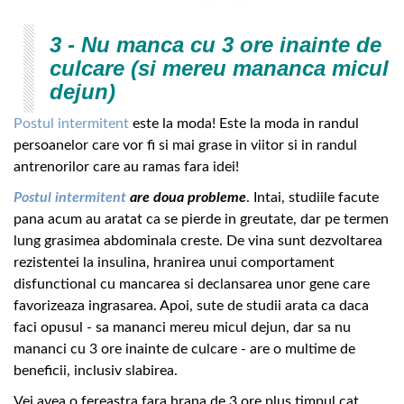
3 - Nu manca cu 3 ore inainte de
culcare (si mereu mananca micul
dejun)
Postul intermitent
este la moda! Este la moda in randul
persoanelor care vor fi si mai grase in viitor si in randul
antrenorilor care au ramas fara idei!
Postul intermitent
are doua probleme
. Intai, studiile facute
pana acum au aratat ca se pierde in greutate, dar pe termen
lung grasimea abdominala creste. De vina sunt dezvoltarea
rezistentei la insulina, hranirea unui comportament
disfunctional cu mancarea si declansarea unor gene care
favorizeaza ingrasarea. Apoi, sute de studii arata ca daca
faci opusul - sa mananci mereu micul dejun, dar sa nu
mananci cu 3 ore inainte de culcare - are o multime de
beneficii, inclusiv slabirea.
Vei avea o fereastra fara hrana de 3 ore plus timpul cat