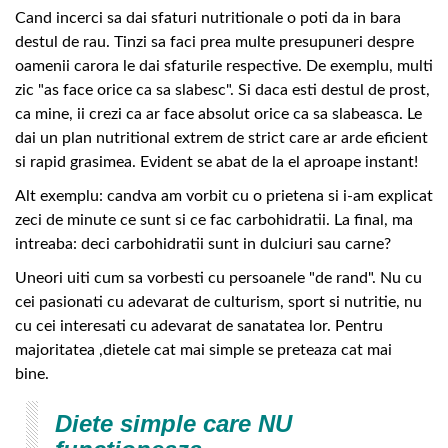
Cand incerci sa dai sfaturi nutritionale o poti da in bara
destul de rau. Tinzi sa faci prea multe presupuneri despre
oamenii carora le dai sfaturile respective. De exemplu, multi
zic "as face orice ca sa slabesc". Si daca esti destul de prost,
ca mine, ii crezi ca ar face absolut orice ca sa slabeasca. Le
dai un plan nutritional extrem de strict care ar arde eficient
si rapid grasimea. Evident se abat de la el aproape instant!
Alt exemplu: candva am vorbit cu o prietena si i-am explicat
zeci de minute ce sunt si ce fac carbohidratii. La final, ma
intreaba: deci carbohidratii sunt in dulciuri sau carne?
Uneori uiti cum sa vorbesti cu persoanele "de rand". Nu cu
cei pasionati cu adevarat de culturism, sport si nutritie, nu
cu cei interesati cu adevarat de sanatatea lor. Pentru
majoritatea ,dietele cat mai simple se preteaza cat mai
bine.
Diete simple care NU