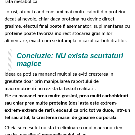
rata metabolica.
Totusi, atunci cand consumi mai multe calorii din proteine
decat ai nevoie, chiar daca proteina nu devine direct
grasime, efectul final poate fi asemanator: suplimentarea cu
proteine poate favoriza indirect stocarea grasimilor
alimentare, exact cum se intampla in cazul carbohidratilor.
Concluzie: NU exista scurtaturi
magice
Ideea ca poti sa mananci mult si sa eviti cresterea in
greutate doar prin manipularea raportului de
macronutrienti nu rezista la testul realitatii.
Fie ca mananci prea multe grasimi, prea multi carbohidrati
sau chiar prea multe proteine (desi asta este extrem-
extrem-extrem de rar!), excesul caloric tot va duce, intr-un
fel sau altul, la cresterea masei de grasime corporala
.
Cheia succesului nu sta in eliminarea unui macronutrient
sau in „pacalirea” metabolismului, ci in: