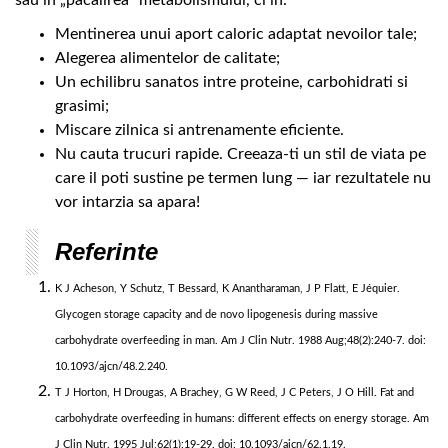
Mentinerea unui aport caloric adaptat nevoilor tale;
Alegerea alimentelor de calitate;
Un echilibru sanatos intre proteine, carbohidrati si
grasimi;
Miscare zilnica si antrenamente eficiente.
Nu cauta trucuri rapide. Creeaza-ti un stil de viata pe
care il poti sustine pe termen lung — iar rezultatele nu
vor intarzia sa apara!
Referinte
K J Acheson, Y Schutz, T Bessard, K Anantharaman, J P Flatt, E Jéquier.
Glycogen storage capacity and de novo lipogenesis during massive
carbohydrate overfeeding in man. Am J Clin Nutr. 1988 Aug;48(2):240-7. doi:
10.1093/ajcn/48.2.240.
T J Horton, H Drougas, A Brachey, G W Reed, J C Peters, J O Hill. Fat and
carbohydrate overfeeding in humans: different effects on energy storage. Am
J Clin Nutr. 1995 Jul;62(1):19-29. doi: 10.1093/ajcn/62.1.19.