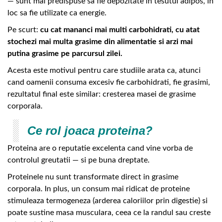
— sunt mai predispuse sa fie depozitate in tesutul adipos, in
loc sa fie utilizate ca energie.
Pe scurt:
cu cat mananci mai multi carbohidrati, cu atat
stochezi mai multa grasime din alimentatie si arzi mai
putina grasime pe parcursul zilei.
Acesta este motivul pentru care studiile arata ca, atunci
cand oamenii consuma excesiv fie carbohidrati, fie grasimi,
rezultatul final este similar: cresterea masei de grasime
corporala.
Ce rol joaca proteina?
Proteina are o reputatie excelenta cand vine vorba de
controlul greutatii — si pe buna dreptate.
Proteinele nu sunt transformate direct in grasime
corporala. In plus, un consum mai ridicat de proteine
stimuleaza termogeneza (arderea caloriilor prin digestie) si
poate sustine masa musculara, ceea ce la randul sau creste