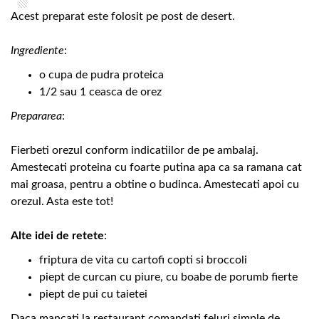
Acest preparat este folosit pe post de desert.
Ingrediente
:
o cupa de pudra proteica
1/2 sau 1 ceasca de orez
Prepararea
:
Fierbeti orezul conform indicatiilor de pe ambalaj.
Amestecati proteina cu foarte putina apa ca sa ramana cat
mai groasa, pentru a obtine o budinca. Amestecati apoi cu
orezul. Asta este tot!
Alte idei de retete
:
friptura de vita cu cartofi copti si broccoli
piept de curcan cu piure, cu boabe de porumb fierte
piept de pui cu taietei
Daca mancati la restaurant comandati feluri simple de