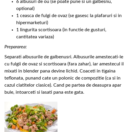
6 albusuri de ou (se poate pune si un galbesnu,
optional)
1 ceasca de fulgi de ovaz (se gasesc la plafaruri si in
hipermarketuri)
1 lingurita scortisoara (in functie de gusturi,
cantitatea variaza)
Prepararea:
Separati albusurile de galbenusri. Albusurile amestecati-le
cu fulgii de ovaz si scortisoara (fara zahar), iar amestecul il
mixati in blender pana devine lichid. Coaceti in tigaina
teflonata, punand cate un polonic de compozitie (ca si in
cazul clatitelor clasice). Cand pe partea de deasupra apar
bule, intoarceti si lasati pana este gata.