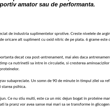
portiv amator sau de performanta.
eciat de industria suplimentelor sprotive. Creste nivelele de argi
 de oricare alt supliment cu oxid nitric de pe piata. 6 grame este 
portanta decat cea post-antrenament, mai ales daca antrenamen
mp ca nutrinetii sa intre in circulatie, si cresterea aminoacizilor
proteinelor.
grav subapreciate. Un somn de 90 de minute in timpul zilei va re
 starea psihica.
jun. Ce nu stiu multi, este ca un mic dejun bogat in proteine ma
cati la pranz vor avea sanse mai mari sa se transforme in glicogen