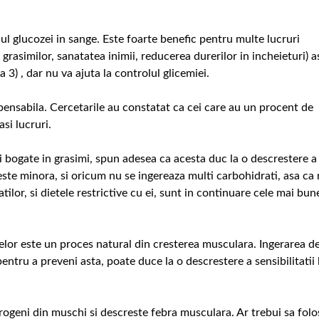
ul glucozei in sange. Este foarte benefic pentru multe lucruri
 grasimilor, sanatatea inimii, reducerea durerilor in incheieturi) a
a 3) , dar nu va ajuta la controlul glicemiei.
pensabila. Cercetarile au constatat ca cei care au un procent de
si lucruri.
i bogate in grasimi, spun adesea ca acesta duc la o descrestere a
e este minora, si oricum nu se ingereaza multi carbohidrati, asa ca
lor, si dietele restrictive cu ei, sunt in continuare cele mai bun
lor este un proces natural din cresterea musculara. Ingerarea d
ntru a preveni asta, poate duce la o descrestere a sensibilitatii 
rogeni din muschi si descreste febra musculara. Ar trebui sa folos