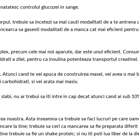
atatesc controlul glucozei in sange.
orpul, trebuie sa incetezi sa mai cauti modalitati de a te antrena 
incearca sa gasesti modalitati de a manca cat mai eficient pentru
lex, precum cele mai noi aparute, dar este unul eficient. Consu
rati a zilei, pentru ca insulina potenteaza transportul creatinei.
e. Atunci cand te vei apuca de construirea masei, vei avea o mai 
 carbohidrati, si vei arata mai masiv.
 slabi, nu ar trebui sa iti intre in cap decat atunci cand ai sub 1
atea noastra. Asta inseamna ca trebuie sa faci lucruri pe care oam
ancare la tine; trebuie sa ceri ca mancarea sa fie preparata diferit
ne trebuie sa fie un shake proteic; si nu iti poti lua liber de la di