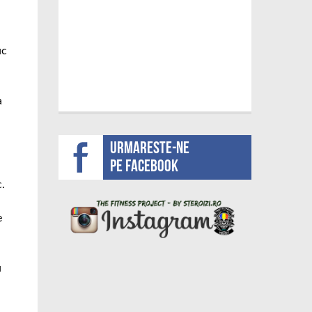
uc
a
Urmareste-ne
pe facebook
c.
e
u