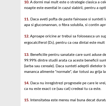
10.
A dormi mai mult este o strategie clasica a ce
noapte este esential in cazul slabirii, pentru a o
11.
Daca aveti pofta de paste fainoase si sunteti la 
apa si glucomannan, o fibra solubila, si contin apr
12.
Aproape oricine ar trebui sa foloseasca un supl
ergocalciferol (D
), pentru ca cea dintai este mult
2
13.
Beneficiile pentru sanatate care sunt aduse de
99.99% dintre studii arata ca aceste beneficii sunt
(iarba sau cereale). Daca sunteti adeptii dietelor b
mananca alimente "normale", dar totusi au grija la 
14.
Daca nu inregistrezi progresele pe care le vrei,
ca nu este exact ce (sau cat) credeai tu ca este.
15.
Intensitatea este mereu mai buna decat durata 