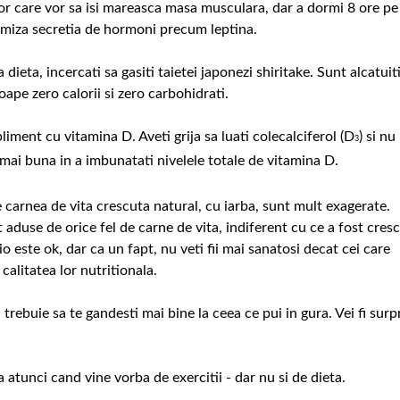
lor care vor sa isi mareasca masa musculara, dar a dormi 8 ore pe
ptimiza secretia de hormoni precum leptina.
dieta, incercati sa gasiti taietei japonezi shiritake. Sunt alcatuit
oape zero calorii si zero carbohidrati.
iment cu vitamina D. Aveti grija sa luati colecalciferol (D
) si nu
3
 mai buna in a imbunatati nivelele totale de vitamina D.
 carnea de vita crescuta natural, cu iarba, sunt mult exagerate.
 aduse de orice fel de carne de vita, indiferent cu ce a fost cres
io este ok, dar ca un fapt, nu veti fii mai sanatosi decat cei care
calitatea lor nutritionala.
 trebuie sa te gandesti mai bine la ceea ce pui in gura. Vei fi surp
atunci cand vine vorba de exercitii - dar nu si de dieta.