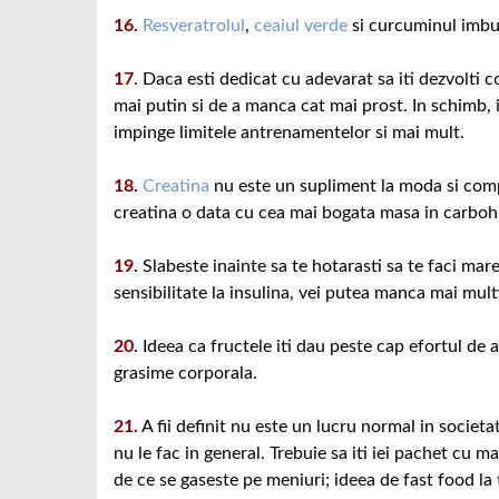
16.
Resveratrolul
,
ceaiul verde
si curcuminul imbun
17
. Daca esti dedicat cu adevarat sa iti dezvolti c
mai putin si de a manca cat mai prost. In schimb, 
impinge limitele antrenamentelor si mai mult.
18.
Creatina
nu este un supliment la moda si comp
creatina o data cu cea mai bogata masa in carbohid
19.
Slabeste inainte sa te hotarasti sa te faci mar
sensibilitate la insulina, vei putea manca mai multi
20.
Ideea ca fructele iti dau peste cap efortul de a
grasime corporala.
21.
A fii definit nu este un lucru normal in societ
nu le fac in general. Trebuie sa iti iei pachet cu m
de ce se gaseste pe meniuri; ideea de fast food la ti