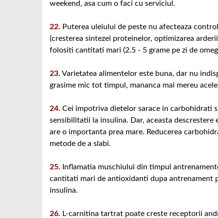
weekend, asa cum o faci cu serviciul.
22.
Puterea uleiului de peste nu afecteaza control
(cresterea sintezei proteinelor, optimizarea arderii
folositi cantitati mari (2.5 - 5 grame pe zi de omeg
23.
Varietatea alimentelor este buna, dar nu indis
grasime mic tot timpul, mananca mai mereu acelea
24.
Cei impotriva dietelor sarace in carbohidrati s
sensibilitatii la insulina. Dar, aceasta descrester
are o importanta prea mare. Reducerea carbohidrati
metode de a slabi.
25.
Inflamatia muschiului din timpul antrenamente
cantitati mari de antioxidanti dupa antrenament pe
insulina.
26.
L-carnitina tartrat poate creste receptorii and