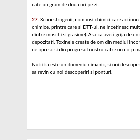
cate un gram de doua ori pe zi.
27.
Xenoestrogenii, compusi chimici care actioneaz
chimice, printre care si DTT-ul, ne incetinesc mul
dintre muschi si grasime). Asa ca aveti grija de u
depozitati. Toxinele create de om din mediul inco
ne opresc si din progresul nostru catre un corp m
Nutritia este un domeniu dimanic, si noi descoperi
sa revin cu noi descoperiri si ponturi.