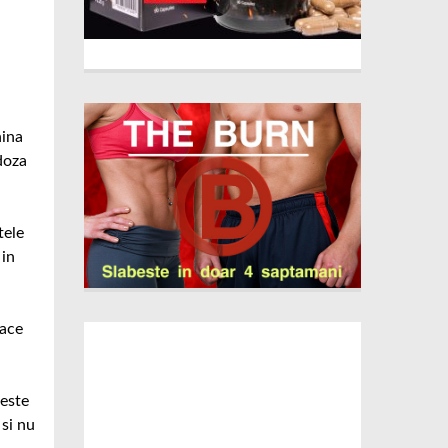
nina
doza
tele
 in
face
reste
 si nu