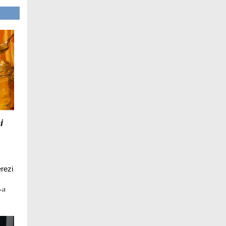
i
rezi
i!