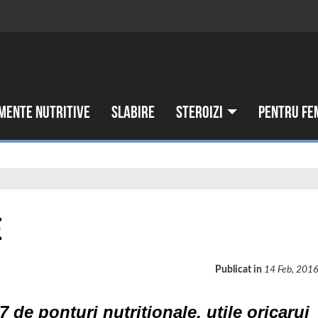
mente nutritive
Slabire
Steroizi
Pentru fe
e
Publicat in
14 Feb, 201
7 de ponturi nutritionale, utile oricarui