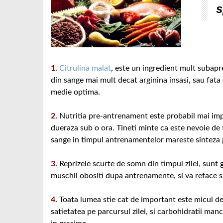
s
1.
Citrulina malat
, este un ingredient mult subapr
din sange mai mult decat arginina insasi, sau fata
medie optima.
2.
Nutritia pre-antrenament este probabil mai im
dueraza sub o ora. Tineti minte ca este nevoie de ti
sange in timpul antrenamentelor mareste sinteza 
3.
Reprizele scurte de somn din timpul zilei, sunt 
muschii obositi dupa antrenamente, si va reface si
4.
Toata lumea stie cat de important este micul de
satietatea pe parcursul zilei, si carbohidratii man