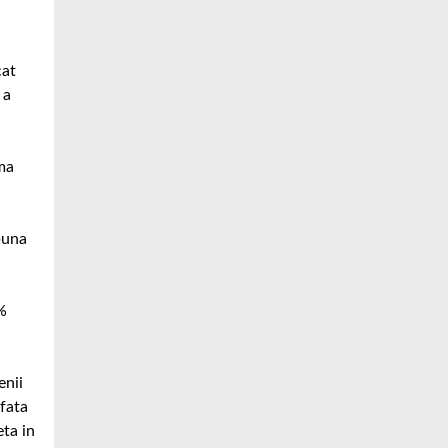
cat
 a
ma
buna
0%
enii
 fata
eta in