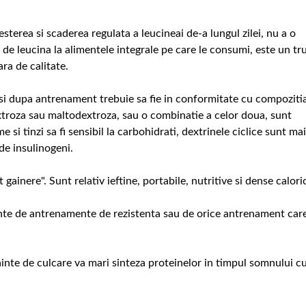
sterea si scaderea regulata a leucineai de-a lungul zilei, nu a o
 de leucina la alimentele integrale pe care le consumi, este un tr
ra de calitate.
e si dupa antrenament trebuie sa fie in conformitate cu compoziti
xtroza sau maltodextroza, sau o combinatie a celor doua, sunt
si tinzi sa fi sensibil la carbohidrati, dextrinele ciclice sunt mai
de insulinogeni.
ainere". Sunt relativ ieftine, portabile, nutritive si dense calori
nte de antrenamente de rezistenta sau de orice antrenament car
inte de culcare va mari sinteza proteinelor in timpul somnului c