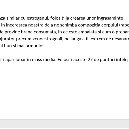
a similar cu estrogenul, folositi la crearea unor ingrasaminte
t in incercarea noastra de a ne schimba compozitia corpului (rapo
nde provine hrana consumata, in ce este ambalata si cum o prepara
njurator precum xenoestrogenii, pe langa a fii extrem de nesanat
ai bun si mai armonios.
ri apar lunar in mass media. Folositi aceste 27 de ponturi intele