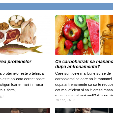
rea proteinelor
Ce carbohidrati sa mananc
dupa antrenamente?
a proteinelor este o tehnica
Care sunt cele mai bune surse de
a este aplicata corect poate
carbohidrati pe care sa le mananci
stiguri foarte mari in masa
dupa antrenamente ca sa te recupe
 si forta,
cat mai eficient si sa iti cresti masa
musculara cat mai mult? Afla de aic
016
10 Feb, 2019