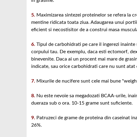
in grasime.
5.
Maximizarea sintezei proteinelor se refera la cre
mentine ridicata toata ziua. Adaugarea unui portii
eficient si necostisitor de a construi masa muscula
6.
Tipul de carbohidrati pe care il ingerezi inaint
corpului tau. De exemplu, daca esti ectomorf, de
binevenite. Daca ai un procent mai mare de grasime 
indicate, sau orice carbohidrati care nu sunt atat 
7.
Mixurile de nucifere sunt cele mai bune "weight g
8.
Nu este nevoie sa megadozati BCAA-urile, inai
dueraza sub o ora. 10-15 grame sunt suficiente.
9.
Patruzeci de grame de proteina din caseinat ina
26%.