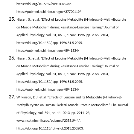
https://doi.org/10.7759/cureus.45282.
https://pubmed.ncbi.nlm.nih.gov/37720119/
Nissen, S., et al. “Effect of Leucine Metabolite β-Hydroxy-β-Methylbutyrate
on Muscle Metabolism during Resistance-Exercise Training.” Journal of
Applied Physiology, vol. 81, no. 5, 1 Nov. 1996, pp. 2095–2104,
https://doi.org/10.1152/jappl.1996.81.5.2095.
https://pubmed.ncbi.nlm.nih.gov/8941534/
Nissen, S., et al. “Effect of Leucine Metabolite β-Hydroxy-β-Methylbutyrate
on Muscle Metabolism during Resistance-Exercise Training.” Journal of
Applied Physiology, vol. 81, no. 5, 1 Nov. 1996, pp. 2095–2104,
https://doi.org/10.1152/jappl.1996.81.5.2095.
https://pubmed.ncbi.nlm.nih.gov/8941534/
Wilkinson, D J, et al. “Effects of Leucine and Its Metabolite β-Hydroxy-β-
Methylbutyrate on Human Skeletal Muscle Protein Metabolism.” The Journal
of Physiology, vol. 591, no. 11, 2013, pp. 2911–23,
www.ncbi.nlm.nih.gov/pubmed/23551944/,
https://doi.org/10.1113/jphysiol.2013.253203.