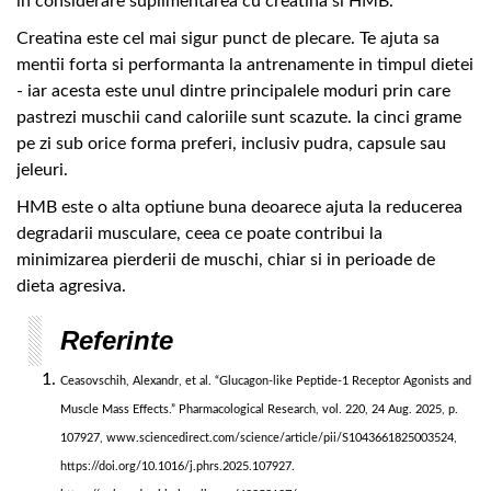
in considerare suplimentarea cu creatina si HMB.
Creatina este cel mai sigur punct de plecare. Te ajuta sa
mentii forta si performanta la antrenamente in timpul dietei
- iar acesta este unul dintre principalele moduri prin care
pastrezi muschii cand caloriile sunt scazute. Ia cinci grame
pe zi sub orice forma preferi, inclusiv pudra, capsule sau
jeleuri.
HMB este o alta optiune buna deoarece ajuta la reducerea
degradarii musculare, ceea ce poate contribui la
minimizarea pierderii de muschi, chiar si in perioade de
dieta agresiva.
Referinte
Ceasovschih, Alexandr, et al. “Glucagon-like Peptide-1 Receptor Agonists and
Muscle Mass Effects.” Pharmacological Research, vol. 220, 24 Aug. 2025, p.
107927, www.sciencedirect.com/science/article/pii/S1043661825003524,
https://doi.org/10.1016/j.phrs.2025.107927.