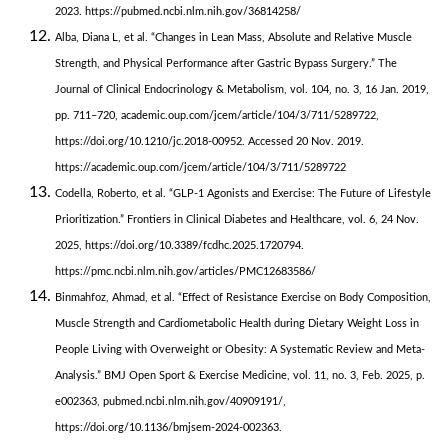
2023. https://pubmed.ncbi.nlm.nih.gov/36814258/
Alba, Diana L, et al. “Changes in Lean Mass, Absolute and Relative Muscle
Strength, and Physical Performance after Gastric Bypass Surgery.” The
Journal of Clinical Endocrinology & Metabolism, vol. 104, no. 3, 16 Jan. 2019,
pp. 711–720, academic.oup.com/jcem/article/104/3/711/5289722,
https://doi.org/10.1210/jc.2018-00952. Accessed 20 Nov. 2019.
https://academic.oup.com/jcem/article/104/3/711/5289722
Codella, Roberto, et al. “GLP-1 Agonists and Exercise: The Future of Lifestyle
Prioritization.” Frontiers in Clinical Diabetes and Healthcare, vol. 6, 24 Nov.
2025, https://doi.org/10.3389/fcdhc.2025.1720794.
https://pmc.ncbi.nlm.nih.gov/articles/PMC12683586/
Binmahfoz, Ahmad, et al. “Effect of Resistance Exercise on Body Composition,
Muscle Strength and Cardiometabolic Health during Dietary Weight Loss in
People Living with Overweight or Obesity: A Systematic Review and Meta-
Analysis.” BMJ Open Sport & Exercise Medicine, vol. 11, no. 3, Feb. 2025, p.
e002363, pubmed.ncbi.nlm.nih.gov/40909191/,
https://doi.org/10.1136/bmjsem-2024-002363.