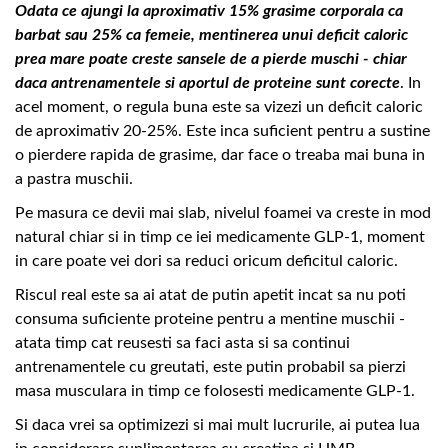
Odata ce ajungi la aproximativ 15% grasime corporala ca
barbat sau 25% ca femeie, mentinerea unui deficit caloric
prea mare poate creste sansele de a pierde muschi - chiar
daca antrenamentele si aportul de proteine sunt corecte
. In
acel moment, o regula buna este sa vizezi un deficit caloric
de aproximativ 20-25%. Este inca suficient pentru a sustine
o pierdere rapida de grasime, dar face o treaba mai buna in
a pastra muschii.
Pe masura ce devii mai slab, nivelul foamei va creste in mod
natural chiar si in timp ce iei medicamente GLP-1, moment
in care poate vei dori sa reduci oricum deficitul caloric.
Riscul real este sa ai atat de putin apetit incat sa nu poti
consuma suficiente proteine pentru a mentine muschii -
atata timp cat reusesti sa faci asta si sa continui
antrenamentele cu greutati, este putin probabil sa pierzi
masa musculara in timp ce folosesti medicamente GLP-1.
Si daca vrei sa optimizezi si mai mult lucrurile, ai putea lua