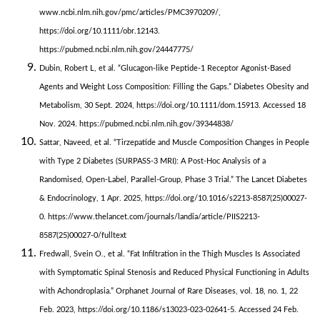
www.ncbi.nlm.nih.gov/pmc/articles/PMC3970209/,
https://doi.org/10.1111/obr.12143.
https://pubmed.ncbi.nlm.nih.gov/24447775/
Dubin, Robert L, et al. “Glucagon‐like Peptide‐1 Receptor Agonist‐Based
Agents and Weight Loss Composition: Filling the Gaps.” Diabetes Obesity and
Metabolism, 30 Sept. 2024, https://doi.org/10.1111/dom.15913. Accessed 18
Nov. 2024. https://pubmed.ncbi.nlm.nih.gov/39344838/
Sattar, Naveed, et al. “Tirzepatide and Muscle Composition Changes in People
with Type 2 Diabetes (SURPASS-3 MRI): A Post-Hoc Analysis of a
Randomised, Open-Label, Parallel-Group, Phase 3 Trial.” The Lancet Diabetes
& Endocrinology, 1 Apr. 2025, https://doi.org/10.1016/s2213-8587(25)00027-
0. https://www.thelancet.com/journals/landia/article/PIIS2213-
8587(25)00027-0/fulltext
Fredwall, Svein O., et al. “Fat Infiltration in the Thigh Muscles Is Associated
with Symptomatic Spinal Stenosis and Reduced Physical Functioning in Adults
with Achondroplasia.” Orphanet Journal of Rare Diseases, vol. 18, no. 1, 22
Feb. 2023, https://doi.org/10.1186/s13023-023-02641-5. Accessed 24 Feb.