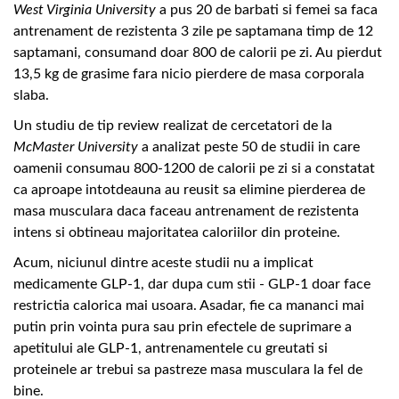
West Virginia University
a pus 20 de barbati si femei sa faca
antrenament de rezistenta 3 zile pe saptamana timp de 12
saptamani, consumand doar 800 de calorii pe zi. Au pierdut
13,5 kg de grasime fara nicio pierdere de masa corporala
slaba.
Un studiu de tip review realizat de cercetatori de la
McMaster University
a analizat peste 50 de studii in care
oamenii consumau 800-1200 de calorii pe zi si a constatat
ca aproape intotdeauna au reusit sa elimine pierderea de
masa musculara daca faceau antrenament de rezistenta
intens si obtineau majoritatea caloriilor din proteine.
Acum, niciunul dintre aceste studii nu a implicat
medicamente GLP-1, dar dupa cum stii - GLP-1 doar face
restrictia calorica mai usoara. Asadar, fie ca mananci mai
putin prin vointa pura sau prin efectele de suprimare a
apetitului ale GLP-1, antrenamentele cu greutati si
proteinele ar trebui sa pastreze masa musculara la fel de
bine.