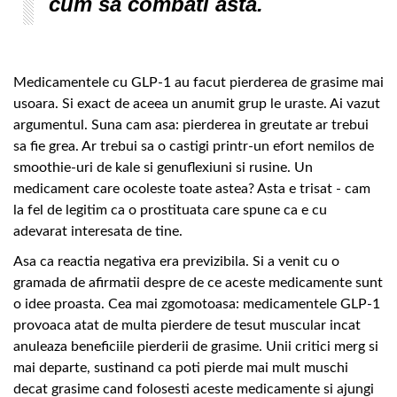
cum sa combati asta.
Medicamentele cu GLP-1 au facut pierderea de grasime mai
usoara. Si exact de aceea un anumit grup le uraste. Ai vazut
argumentul. Suna cam asa: pierderea in greutate ar trebui
sa fie grea. Ar trebui sa o castigi printr-un efort nemilos de
smoothie-uri de kale si genuflexiuni si rusine. Un
medicament care ocoleste toate astea? Asta e trisat - cam
la fel de legitim ca o prostituata care spune ca e cu
adevarat interesata de tine.
Asa ca reactia negativa era previzibila. Si a venit cu o
gramada de afirmatii despre de ce aceste medicamente sunt
o idee proasta. Cea mai zgomotoasa: medicamentele GLP-1
provoaca atat de multa pierdere de tesut muscular incat
anuleaza beneficiile pierderii de grasime. Unii critici merg si
mai departe, sustinand ca poti pierde mai mult muschi
decat grasime cand folosesti aceste medicamente si ajungi