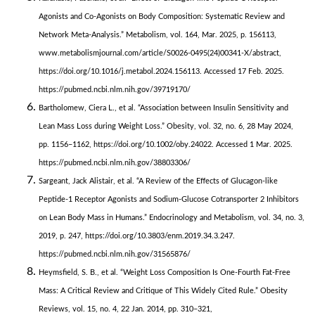
Agonists and Co-Agonists on Body Composition: Systematic Review and
Network Meta-Analysis.” Metabolism, vol. 164, Mar. 2025, p. 156113,
www.metabolismjournal.com/article/S0026-0495(24)00341-X/abstract,
https://doi.org/10.1016/j.metabol.2024.156113. Accessed 17 Feb. 2025.
https://pubmed.ncbi.nlm.nih.gov/39719170/
Bartholomew, Ciera L., et al. “Association between Insulin Sensitivity and
Lean Mass Loss during Weight Loss.” Obesity, vol. 32, no. 6, 28 May 2024,
pp. 1156–1162, https://doi.org/10.1002/oby.24022. Accessed 1 Mar. 2025.
https://pubmed.ncbi.nlm.nih.gov/38803306/
Sargeant, Jack Alistair, et al. “A Review of the Effects of Glucagon-like
Peptide-1 Receptor Agonists and Sodium-Glucose Cotransporter 2 Inhibitors
on Lean Body Mass in Humans.” Endocrinology and Metabolism, vol. 34, no. 3,
2019, p. 247, https://doi.org/10.3803/enm.2019.34.3.247.
https://pubmed.ncbi.nlm.nih.gov/31565876/
Heymsfield, S. B., et al. “Weight Loss Composition Is One-Fourth Fat-Free
Mass: A Critical Review and Critique of This Widely Cited Rule.” Obesity
Reviews, vol. 15, no. 4, 22 Jan. 2014, pp. 310–321,