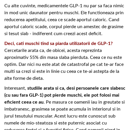
Cu alte cuvinte, medicamentele GLP-1 nu par sa faca nimic
in mod unic daunator pentru muschi. Ele functioneaza prin
reducerea apetitului, ceea ce scade aportul caloric. Cand
aportul caloric scade, corpul pierde un amestec de grasime
si tesut slab - indiferent cum creezi acest deficit.
Deci, cati muschi tind sa piarda utilizatorii de GLP-1?
Cercetarile arata ca, de obicei, acesta reprezinta
aproximativ 55% din masa slaba pierduta. Ceea ce nu este
optim. Dar nici nu este atat de catastrofal pe cat te-ar face
multi sa crezi si este in linie cu ceea ce te-ai astepta de la
alte forme de dieta.
Interesant,
studiile arata si ca, desi persoanele care slabesc
(cu sau fara GLP-1) pot pierde muschi, ele pot folosi mai
eficient ceea ce au
. Pe masura ce oamenii iau in greutate si
imbatranesc, grasimea se poate acumula in interiorul si in
jurul tesutului muscular. Acest lucru este cunoscut sub
numele de mio-steatoza si este puternic asociat cu
reducerea fortei si a functiei fizice. Cand oamenii pierd in