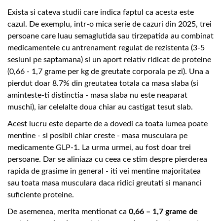
Exista si cateva studii care indica faptul ca acesta este
cazul. De exemplu, intr-o mica serie de cazuri din 2025, trei
persoane care luau semaglutida sau tirzepatida au combinat
medicamentele cu antrenament regulat de rezistenta (3-5
sesiuni pe saptamana) si un aport relativ ridicat de proteine
(0,66 - 1,7 grame per kg de greutate corporala pe zi). Una a
pierdut doar 8.7% din greutatea totala ca masa slaba (si
aminteste-ti distinctia - masa slaba nu este neaparat
muschi), iar celelalte doua chiar au castigat tesut slab.
Acest lucru este departe de a dovedi ca toata lumea poate
mentine - si posibil chiar creste - masa musculara pe
medicamente GLP-1. La urma urmei, au fost doar trei
persoane. Dar se aliniaza cu ceea ce stim despre pierderea
rapida de grasime in general - iti vei mentine majoritatea
sau toata masa musculara daca ridici greutati si mananci
suficiente proteine.
De asemenea, merita mentionat ca
0,66 – 1,7 grame de