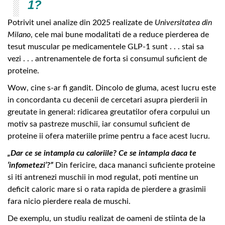
1?
Potrivit unei analize din 2025 realizate de
Universitatea din
Milano
, cele mai bune modalitati de a reduce pierderea de
tesut muscular pe medicamentele GLP-1 sunt . . . stai sa
vezi . . . antrenamentele de forta si consumul suficient de
proteine.
Wow, cine s-ar fi gandit. Dincolo de gluma, acest lucru este
in concordanta cu decenii de cercetari asupra pierderii in
greutate in general: ridicarea greutatilor ofera corpului un
motiv sa pastreze muschii, iar consumul suficient de
proteine ii ofera materiile prime pentru a face acest lucru.
„Dar ce se intampla cu caloriile? Ce se intampla daca te
‘infometezi’?”
Din fericire, daca mananci suficiente proteine
si iti antrenezi muschii in mod regulat, poti mentine un
deficit caloric mare si o rata rapida de pierdere a grasimii
fara nicio pierdere reala de muschi.
De exemplu, un studiu realizat de oameni de stiinta de la