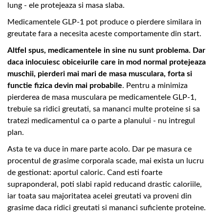
lung - ele protejeaza si masa slaba.
Medicamentele GLP-1 pot produce o pierdere similara in
greutate fara a necesita aceste comportamente din start.
Altfel spus, medicamentele in sine nu sunt problema. Dar
daca inlocuiesc obiceiurile care in mod normal protejeaza
muschii, pierderi mai mari de masa musculara, forta si
functie fizica devin mai probabile
. Pentru a minimiza
pierderea de masa musculara pe medicamentele GLP-1,
trebuie sa ridici greutati, sa mananci multe proteine si sa
tratezi medicamentul ca o parte a planului - nu intregul
plan.
Asta te va duce in mare parte acolo. Dar pe masura ce
procentul de grasime corporala scade, mai exista un lucru
de gestionat: aportul caloric. Cand esti foarte
supraponderal, poti slabi rapid reducand drastic caloriile,
iar toata sau majoritatea acelei greutati va proveni din
grasime daca ridici greutati si mananci suficiente proteine.