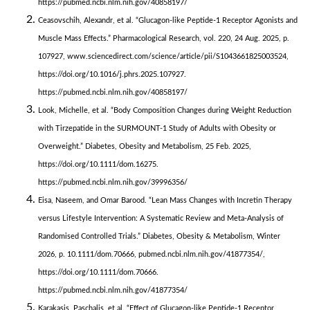
https://pubmed.ncbi.nlm.nih.gov/40858197/
Ceasovschih, Alexandr, et al. “Glucagon-like Peptide-1 Receptor Agonists and
Muscle Mass Effects.” Pharmacological Research, vol. 220, 24 Aug. 2025, p.
107927, www.sciencedirect.com/science/article/pii/S1043661825003524,
https://doi.org/10.1016/j.phrs.2025.107927.
https://pubmed.ncbi.nlm.nih.gov/40858197/
Look, Michelle, et al. “Body Composition Changes during Weight Reduction
with Tirzepatide in the SURMOUNT‐1 Study of Adults with Obesity or
Overweight.” Diabetes, Obesity and Metabolism, 25 Feb. 2025,
https://doi.org/10.1111/dom.16275.
https://pubmed.ncbi.nlm.nih.gov/39996356/
Eisa, Naseem, and Omar Barood. “Lean Mass Changes with Incretin Therapy
versus Lifestyle Intervention: A Systematic Review and Meta-Analysis of
Randomised Controlled Trials.” Diabetes, Obesity & Metabolism, Winter
2026, p. 10.1111/dom.70666, pubmed.ncbi.nlm.nih.gov/41877354/,
https://doi.org/10.1111/dom.70666.
https://pubmed.ncbi.nlm.nih.gov/41877354/
Karakasis, Paschalis, et al. “Effect of Glucagon-like Peptide-1 Receptor