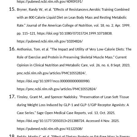
https://pubmed.ncbi.nlm.nih.gov/40909191/
Bryner, Randy W., et al. “Effects of Resistancevs.Aerobic Training Combined
with an 800 Calorie Liquid Diet on Lean Body Mass and Resting Metabolic
Rate.” Journal of the American College of Nutrition, vol. 18, no. 2, Apr. 1999,
pp. 115–121, https://doi.org/10.1080/07315724.1999.10718838.
https://pubmed.ncbi.nlm.nih.gov/10204826/
Anthonius, Tom, et al. “The Impact and Utility of Very Low-Calorie Diets: The
Role of Exercise and Protein in Preserving Skeletal Muscle Mass.” Current
Opinion in Clinical Nutrition and Metabolic Care, vol. 26, no. 6, 8 Sept. 2023,
pmc.ncbi.nlm.nih.gov/articles/PMC10552824/,
https://doi.org/10.1097/mco.0000000000000980.
https://pmc.ncbi.nlm.nih.gov/articles/PMC10552824/
Tinsley, Grant M., and Spencer Nadolsky. “Preservation of Lean Soft Tissue
during Weight Loss Induced by GLP-1 and GLP-1/GIP Receptor Agonists: A
Case Series.” Sage Open Medical Case Reports, vol. 13, Oct. 2025,
https://doi.org/10.1177/2050313×251388724. Accessed 4 Nov. 2025.
https://pubmed.ncbi.nlm.nih.gov/41122508/
Refalo, Martin C, et al. “Effect of Dietary Protein on Fat-Free Mass in Energy