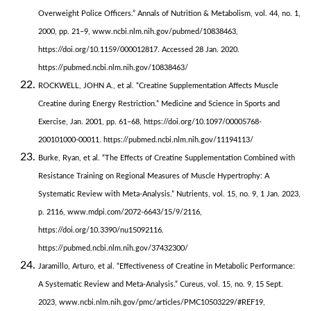
Overweight Police Officers.” Annals of Nutrition & Metabolism, vol. 44, no. 1,
2000, pp. 21–9, www.ncbi.nlm.nih.gov/pubmed/10838463,
https://doi.org/10.1159/000012817. Accessed 28 Jan. 2020.
https://pubmed.ncbi.nlm.nih.gov/10838463/
ROCKWELL, JOHN A., et al. “Creatine Supplementation Affects Muscle
Creatine during Energy Restriction.” Medicine and Science in Sports and
Exercise, Jan. 2001, pp. 61–68, https://doi.org/10.1097/00005768-
200101000-00011. https://pubmed.ncbi.nlm.nih.gov/11194113/
Burke, Ryan, et al. “The Effects of Creatine Supplementation Combined with
Resistance Training on Regional Measures of Muscle Hypertrophy: A
Systematic Review with Meta-Analysis.” Nutrients, vol. 15, no. 9, 1 Jan. 2023,
p. 2116, www.mdpi.com/2072-6643/15/9/2116,
https://doi.org/10.3390/nu15092116.
https://pubmed.ncbi.nlm.nih.gov/37432300/
Jaramillo, Arturo, et al. “Effectiveness of Creatine in Metabolic Performance:
A Systematic Review and Meta-Analysis.” Cureus, vol. 15, no. 9, 15 Sept.
2023, www.ncbi.nlm.nih.gov/pmc/articles/PMC10503229/#REF19,