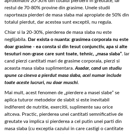
aproximativ 20-30% din totalul pierderii in greutate, iar
restul de 70-80% provine din grasime. Unele studii
raporteaza pierderi de masa slaba mai apropiate de 50% din
totalul pierdut, dar acestea sunt exceptii, nu regula.
Chiar si la 20-30%, pierderea de masa slaba nu este
neglijabila.
Dar exista o nuanta: grasimea corporala nu este
doar grasime - ea consta si din tesut conjunctiv, apa si alte
tesuturi non-grase care sunt toate, tehnic, „masa slaba”
. Iar
cand pierzi cantitati mari de grasime corporala, pierzi si
aceasta masa slaba suplimentara.
Asadar, cand un studiu
spune ca cineva a pierdut masa slaba, acel numar include
toate aceste lucruri, nu doar muschi
.
Mai mult, acest fenomen de „pierdere a masei slabe” se
aplica tuturor metodelor de slabit si este inevitabil
indiferent de nutritie, exercitii, suplimente sau orice
altceva. Practic, pierderea unei cantitati semnificative de
greutate va implica si pierderea a cel putin unei parti din
masa slaba (cu exceptia cazului in care castigi o cantitate