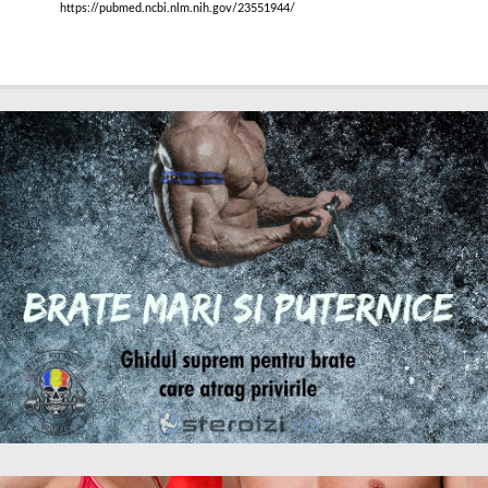
https://pubmed.ncbi.nlm.nih.gov/23551944/