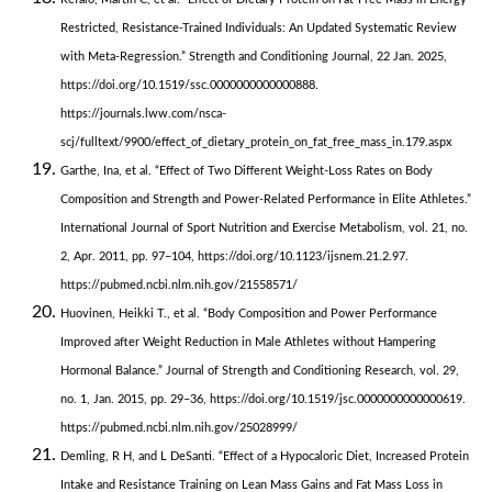
Restricted, Resistance-Trained Individuals: An Updated Systematic Review
with Meta-Regression.” Strength and Conditioning Journal, 22 Jan. 2025,
https://doi.org/10.1519/ssc.0000000000000888.
https://journals.lww.com/nsca-
scj/fulltext/9900/effect_of_dietary_protein_on_fat_free_mass_in.179.aspx
Garthe, Ina, et al. “Effect of Two Different Weight-Loss Rates on Body
Composition and Strength and Power-Related Performance in Elite Athletes.”
International Journal of Sport Nutrition and Exercise Metabolism, vol. 21, no.
2, Apr. 2011, pp. 97–104, https://doi.org/10.1123/ijsnem.21.2.97.
https://pubmed.ncbi.nlm.nih.gov/21558571/
Huovinen, Heikki T., et al. “Body Composition and Power Performance
Improved after Weight Reduction in Male Athletes without Hampering
Hormonal Balance.” Journal of Strength and Conditioning Research, vol. 29,
no. 1, Jan. 2015, pp. 29–36, https://doi.org/10.1519/jsc.0000000000000619.
https://pubmed.ncbi.nlm.nih.gov/25028999/
Demling, R H, and L DeSanti. “Effect of a Hypocaloric Diet, Increased Protein
Intake and Resistance Training on Lean Mass Gains and Fat Mass Loss in