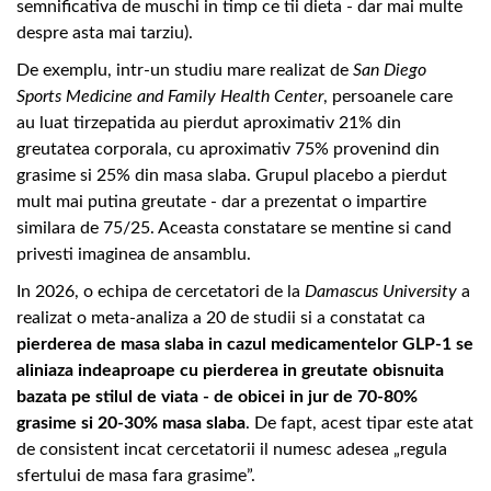
semnificativa de muschi in timp ce tii dieta - dar mai multe
despre asta mai tarziu).
De exemplu, intr-un studiu mare realizat de
San Diego
Sports Medicine and Family Health Center
, persoanele care
au luat tirzepatida au pierdut aproximativ 21% din
greutatea corporala, cu aproximativ 75% provenind din
grasime si 25% din masa slaba. Grupul placebo a pierdut
mult mai putina greutate - dar a prezentat o impartire
similara de 75/25. Aceasta constatare se mentine si cand
privesti imaginea de ansamblu.
In 2026, o echipa de cercetatori de la
Damascus University
a
realizat o meta-analiza a 20 de studii si a constatat ca
pierderea de masa slaba in cazul medicamentelor GLP-1 se
aliniaza indeaproape cu pierderea in greutate obisnuita
bazata pe stilul de viata - de obicei in jur de 70-80%
grasime si 20-30% masa slaba
. De fapt, acest tipar este atat
de consistent incat cercetatorii il numesc adesea „regula
sfertului de masa fara grasime”.