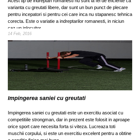
Acest tip de indreptari romanesti nu sunt la fel de eficiente ca
varianta cu greutati libere, dar sunt un bun punct de plecare
pentru incepatori si pentru cei care inca nu stapanesc tehnica
corecta. Este o variatie a indreptarilor romanesti, in niciun
caz un inlocuitor.
14 Feb, 2016
Impingerea saniei cu greutati
Impingerea saniei cu greutati este un exercitiu asociat cu
competitiile strongman, dar in prezent este folosit in aproape
orice sport care necesita forta si viteza. Lucreaza toti
muschii corpului, si este un exercitiu excelent pentru a obtine