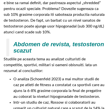
e bine sa ramai definit, dar pastreaza aspectul „shredded”
pentru ocazii speciale. Problema? Dovezile sugereaza ca
sub 10% grasime corporala iti saboteaza productia naturala
de testosteron. De fapt, un barbat cu un nivel sanatos de
testosteron poate ajunge usor hipogonadal (sub 300 ng/dL)
atunci cand scade sub 10%.
Abdomen de revista, testosteron
scazut
Studiile pe aceasta tema au analizat culturisti de
competitie, sportivi, militari si oameni obisnuiti. Iata un
rezumat al concluziilor:
O analiza (Schoenfeld 2023) a mai multor studii de
caz pe atleti de fitness a constatat ca sportivii care au
ajuns la 6-8% grasime corporala la final de pregatire
au coborat la niveluri hipogonadale de testosteron.
Intr-un studiu de caz, Rossow si colaboratorii au
urmarit un culturist natural care a scazut de la 14% la