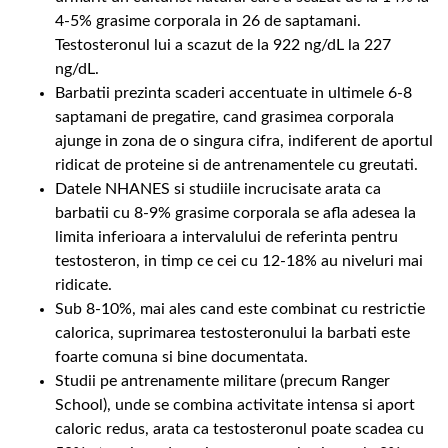
4-5% grasime corporala in 26 de saptamani.
Testosteronul lui a scazut de la 922 ng/dL la 227
ng/dL.
Barbatii prezinta scaderi accentuate in ultimele 6-8
saptamani de pregatire, cand grasimea corporala
ajunge in zona de o singura cifra, indiferent de aportul
ridicat de proteine si de antrenamentele cu greutati.
Datele NHANES si studiile incrucisate arata ca
barbatii cu 8-9% grasime corporala se afla adesea la
limita inferioara a intervalului de referinta pentru
testosteron, in timp ce cei cu 12-18% au niveluri mai
ridicate.
Sub 8-10%, mai ales cand este combinat cu restrictie
calorica, suprimarea testosteronului la barbati este
foarte comuna si bine documentata.
Studii pe antrenamente militare (precum Ranger
School), unde se combina activitate intensa si aport
caloric redus, arata ca testosteronul poate scadea cu