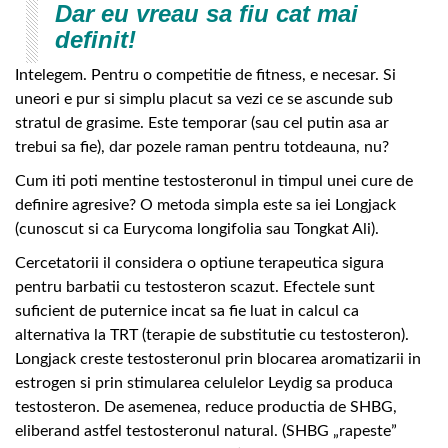
Dar eu vreau sa fiu cat mai
definit!
Intelegem. Pentru o competitie de fitness, e necesar. Si
uneori e pur si simplu placut sa vezi ce se ascunde sub
stratul de grasime. Este temporar (sau cel putin asa ar
trebui sa fie), dar pozele raman pentru totdeauna, nu?
Cum iti poti mentine testosteronul in timpul unei cure de
definire agresive? O metoda simpla este sa iei Longjack
(cunoscut si ca Eurycoma longifolia sau Tongkat Ali).
Cercetatorii il considera o optiune terapeutica sigura
pentru barbatii cu testosteron scazut. Efectele sunt
suficient de puternice incat sa fie luat in calcul ca
alternativa la TRT (terapie de substitutie cu testosteron).
Longjack creste testosteronul prin blocarea aromatizarii in
estrogen si prin stimularea celulelor Leydig sa produca
testosteron. De asemenea, reduce productia de SHBG,
eliberand astfel testosteronul natural. (SHBG „rapeste”