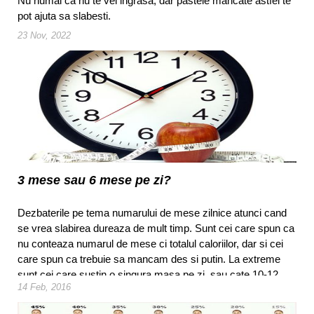
Nu numai ca nu te vei ingrasa, dar pastele mancate astfel te
pot ajuta sa slabesti.
23 Nov, 2022
3 mese sau 6 mese pe zi?
Dezbaterile pe tema numarului de mese zilnice atunci cand
se vrea slabirea dureaza de mult timp. Sunt cei care spun ca
nu conteaza numarul de mese ci totalul caloriilor, dar si cei
care spun ca trebuie sa mancam des si putin. La extreme
sunt cei care sustin o singura masa pe zi, sau cate 10-12
14 Feb, 2016
mese foarte mici.