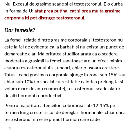
Nu. Excesul de grasime scade si el testosteronul. E o curba
in forma de U:
atat prea putina, cat si prea multa grasime
corporala iti pot distruge testosteronul
.
Dar femeile?
La femei, relatia dintre grasime corporala si testosteron nu
este la fel de evidenta ca la barbati si nu exista un punct de
demarcatie clar. Majoritatea studiilor arata ca o scadere
moderata a grasimii la femei sanatoase are un efect minim
asupra testosteronului si, uneori, chiar o usoara crestere.
Totusi, cand grasimea corporala ajunge in zona sub 15% sau
chiar sub 10% (in special cu restrictie calorica prelungita si
volum mare de antrenamente), testosteronul scade alaturi
de alti hormoni reproductivi.
Pentru majoritatea femeilor, coborarea sub 12-15% pe
termen lung creste riscul de dereglari hormonale, chiar daca
testosteronul nu este primul hormon care cade.