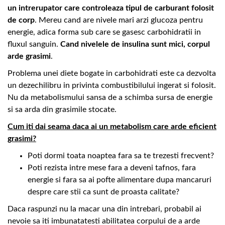
un intrerupator care controleaza tipul de carburant folosit
de corp
. Mereu cand are nivele mari arzi glucoza pentru
energie, adica forma sub care se gasesc carbohidratii in
fluxul sanguin.
Cand nivelele de insulina sunt mici, corpul
arde grasimi
.
Problema unei diete bogate in carbohidrati este ca dezvolta
un dezechilibru in privinta combustibilului ingerat si folosit.
Nu da metabolismului sansa de a schimba sursa de energie
si sa arda din grasimile stocate.
Cum iti dai seama daca ai un metabolism care arde eficient
grasimi?
Poti dormi toata noaptea fara sa te trezesti frecvent?
Poti rezista intre mese fara a deveni tafnos, fara
energie si fara sa ai pofte alimentare dupa mancaruri
despre care stii ca sunt de proasta calitate?
Daca raspunzi nu la macar una din intrebari, probabil ai
nevoie sa iti imbunatatesti abilitatea corpului de a arde