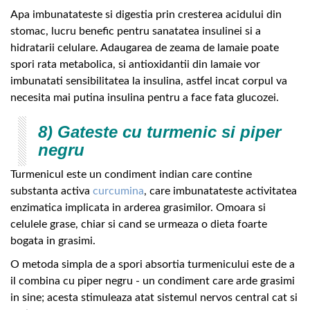
Apa imbunatateste si digestia prin cresterea acidului din
stomac, lucru benefic pentru sanatatea insulinei si a
hidratarii celulare. Adaugarea de zeama de lamaie poate
spori rata metabolica, si antioxidantii din lamaie vor
imbunatati sensibilitatea la insulina, astfel incat corpul va
necesita mai putina insulina pentru a face fata glucozei.
8) Gateste cu turmenic si piper
negru
Turmenicul este un condiment indian care contine
substanta activa
curcumina
, care imbunatateste activitatea
enzimatica implicata in arderea grasimilor. Omoara si
celulele grase, chiar si cand se urmeaza o dieta foarte
bogata in grasimi.
O metoda simpla de a spori absortia turmenicului este de a
il combina cu piper negru - un condiment care arde grasimi
in sine; acesta stimuleaza atat sistemul nervos central cat si