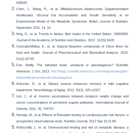
636­643.
Chen, J., Wang, R., et al. Bifidobacterium Adolescentis Supplementation
Ameliorates Visceral Fat Accumulation and Insulin Sensitivity in an
Experimental Model of the Metabolic Syndrome. British Journal of Nutrition.
September 2011. 14, 1­6.
King, D., et al. Trends in dietary fiber intake in the United States, 1999­2008.
Journal of the Academy of Nutrition and Dietetics. 2012. 112(5):642­8.
Gonzalez­Molina, E., et. al. Natural bioactive compounds of Citrus limon for
food and health. Journal of Pharmaceutical and Biomedical Analysis. 2010.
51(2):327­45.
Fan, Shelly. The fat­fueled brain: unnatural or advantageous? Scientific
American. 1 Oct. 2013.
http://blogs.scientificamerican.com/mind­guest­blog/the­
fat­fueled­brain­unnatural­or­advantageous
Krikorian, R., et al. Dietary ketosis enhances memory in mild cognitive
impairment. Neurobiology of Aging. 2012. 33(2), 425.e19­27.
Lim, J., et al. Inverse associations between long­term weight change and
serum concentrations of persistent organic pollutants. International Journal of
Obesity. 2011. 35, 744­747.
Nematy, M., et al. Effects of Ramadan fasting on cardiovascular risk factors: a
prospective observational study. Nutrition Journal. 2012 Sep 10;11:69.
Rothschild, J., et. al. Time­restricted feeding and risk of metabolic disease: a