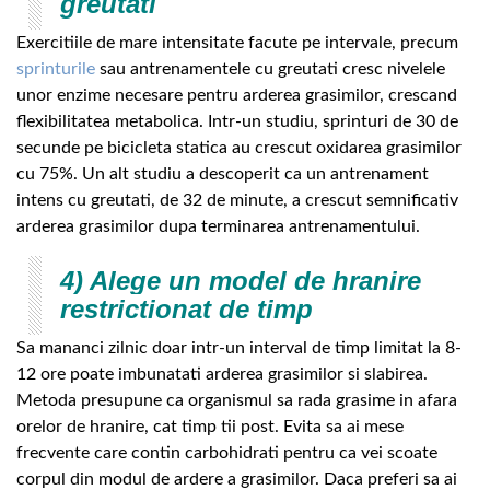
greutati
Exercitiile de mare intensitate facute pe intervale, precum
sprinturile
sau antrenamentele cu greutati cresc nivelele
unor enzime necesare pentru arderea grasimilor, crescand
flexibilitatea metabolica. Intr-un studiu, sprinturi de 30 de
secunde pe bicicleta statica au crescut oxidarea grasimilor
cu 75%. Un alt studiu a descoperit ca un antrenament
intens cu greutati, de 32 de minute, a crescut semnificativ
arderea grasimilor dupa terminarea antrenamentului.
4) Alege un model de hranire
restrictionat de timp
Sa mananci zilnic doar intr-un interval de timp limitat la 8-
12 ore poate imbunatati arderea grasimilor si slabirea.
Metoda presupune ca organismul sa rada grasime in afara
orelor de hranire, cat timp tii post. Evita sa ai mese
frecvente care contin carbohidrati pentru ca vei scoate
corpul din modul de ardere a grasimilor. Daca preferi sa ai