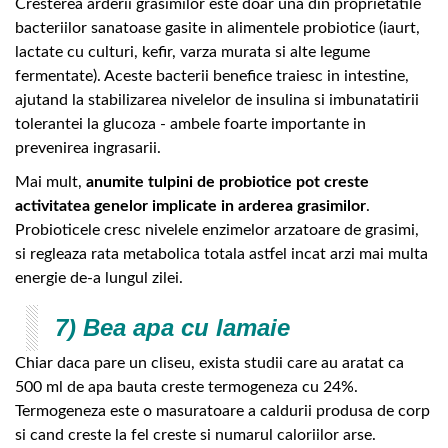
Cresterea arderii grasimilor este doar una din proprietatile
bacteriilor sanatoase gasite in alimentele probiotice (iaurt,
lactate cu culturi, kefir, varza murata si alte legume
fermentate). Aceste bacterii benefice traiesc in intestine,
ajutand la stabilizarea nivelelor de insulina si imbunatatirii
tolerantei la glucoza - ambele foarte importante in
prevenirea ingrasarii.
Mai mult,
anumite tulpini de probiotice pot creste
activitatea genelor implicate in arderea grasimilor
.
Probioticele cresc nivelele enzimelor arzatoare de grasimi,
si regleaza rata metabolica totala astfel incat arzi mai multa
energie de-a lungul zilei.
7) Bea apa cu lamaie
Chiar daca pare un cliseu, exista studii care au aratat ca
500 ml de apa bauta creste termogeneza cu 24%.
Termogeneza este o masuratoare a caldurii produsa de corp
si cand creste la fel creste si numarul caloriilor arse.