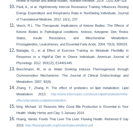
review of human and animal studies. Nutrition Reviews. 2014. 72(5):308–318.
Paoli, A., et al. High­Intensity Interval Resistance Training Influences Resting
Energy Expenditure and Respiratory Ratio in Non­Dieting Individuals. Journal
of Translational Medicine. 2012. 10(1), 237.
Veech, R.L. The Therapeutic Implications of Ketone Bodies: The Effects of
Ketone Bodies in Pathological conditions: Ketosis, Ketogenic Diet, Redox
States, insulin Resistance, and Mitochondrial Metabolism.
Prostaglandins, Leukotrienes, and Essential Fatty Acids. 2004. 70(3), 309­319.
Battaglia, G., et al Effect of Exercise Training on Metabolic Flexibility in
Response to a High­Fat Diet in Obese Individuals. American Journal of
Physiology. 2012. 303(12), E1440­1445.
Boschmann, M., et al. Water Drinking Induces Thermogenesis through
Osmosensitive Mechanisms. The Journal of Clinical Endocrinology and
Metabolism. 2007. 92(8).
Zhang, Y., Zhang, H. The effect of probiotics on lipid metabolism. Lipid
Metabolism. 2013.
http://www.intechopen.com/books/lipid­metabolism/the­
effect­of­probiotics­on­lipid­metabolism
.
King, Michael. 10 Reasons Why Good Bile Production is Essential to Your
Health. Vitality Herbs and Clay. 5 January 2014.
Huang, Vanda. Foods That Love The Liver. Flowing Health. Retrieved 8 July
2015.
http://flowinghealth.org/foodsthatlovetheliver.pdf