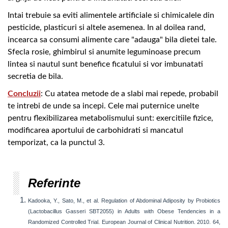
Intai trebuie sa eviti alimentele artificiale si chimicalele din
pesticide, plasticuri si altele asemenea. In al doilea rand,
incearca sa consumi alimente care "adauga" bila dietei tale.
Sfecla rosie, ghimbirul si anumite leguminoase precum
lintea si nautul sunt benefice ficatului si vor imbunatati
secretia de bila.
Concluzii
: Cu atatea metode de a slabi mai repede, probabil
te intrebi de unde sa incepi. Cele mai puternice unelte
pentru flexibilizarea metabolismului sunt: exercitiile fizice,
modificarea aportului de carbohidrati si mancatul
temporizat, ca la punctul 3.
Referinte
Kadooka, Y., Sato, M., et al. Regulation of Abdominal Adiposity by Probiotics
(Lactobacillus Gasseri SBT2055) in Adults with Obese Tendencies in a
Randomized Controlled Trial. European Journal of Clinical Nutrition. 2010. 64,