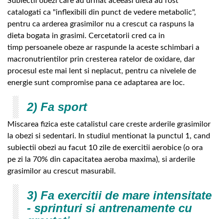
Subiectii obezi care au urmat aceeasi dieta au fost
catalogati ca "inflexibili din punct de vedere metabolic",
pentru ca arderea grasimilor nu a crescut ca raspuns la
dieta bogata in grasimi. Cercetatorii cred ca in
timp persoanele obeze ar raspunde la aceste schimbari a
macronutrientilor prin cresterea ratelor de oxidare, dar
procesul este mai lent si neplacut, pentru ca nivelele de
energie sunt compromise pana ce adaptarea are loc.
2) Fa sport
Miscarea fizica este catalistul care creste arderile grasimilor
la obezi si sedentari. In studiul mentionat la punctul 1, cand
subiectii obezi au facut 10 zile de exercitii aerobice (o ora
pe zi la 70% din capacitatea aeroba maxima), si arderile
grasimilor au crescut masurabil.
3) Fa exercitii de mare intensitate
- sprinturi si antrenamente cu