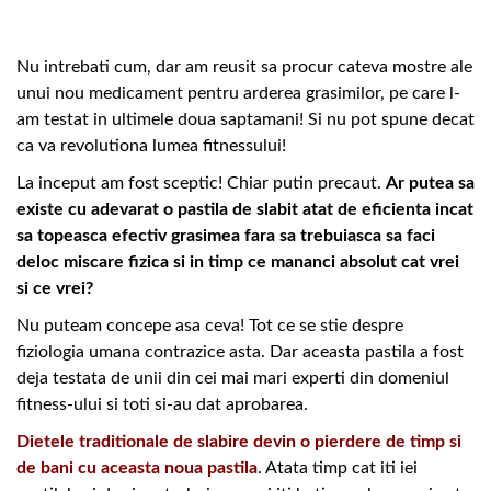
Nu intrebati cum, dar am reusit sa procur cateva mostre ale
unui nou medicament pentru arderea grasimilor, pe care l-
am testat in ultimele doua saptamani! Si nu pot spune decat
ca va revolutiona lumea fitnessului!
La inceput am fost sceptic! Chiar putin precaut.
Ar putea sa
existe cu adevarat o pastila de slabit atat de eficienta incat
sa topeasca efectiv grasimea fara sa trebuiasca sa faci
deloc miscare fizica si in timp ce mananci absolut cat vrei
si ce vrei?
Nu puteam concepe asa ceva! Tot ce se stie despre
fiziologia umana contrazice asta. Dar aceasta pastila a fost
deja testata de unii din cei mai mari experti din domeniul
fitness-ului si toti si-au dat aprobarea.
Dietele traditionale de slabire devin o pierdere de timp si
de bani cu aceasta noua pastila
. Atata timp cat iti iei