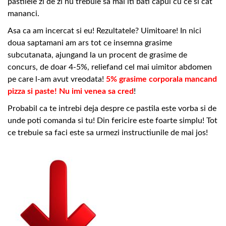
pastilele zi de zi nu trebuie sa mai iti bati capul cu ce si cat
mananci.
Asa ca am incercat si eu! Rezultatele? Uimitoare! In nici
doua saptamani am ars tot ce insemna grasime
subcutanata, ajungand la un procent de grasime de
concurs, de doar 4-5%, reliefand cel mai uimitor abdomen
pe care l-am avut vreodata!
5% grasime corporala mancand
pizza si paste! Nu imi venea sa cred
!
Probabil ca te intrebi deja despre ce pastila este vorba si de
unde poti comanda si tu! Din fericire este foarte simplu! Tot
ce trebuie sa faci este sa urmezi instructiunile de mai jos!